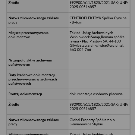
992900/611/1825/2021-SAK; UNP:
2025-00516857
CENTROELEKTRYK Spółka Cywilna
- Bytom
Zakład Usług Archiwalnych
Wiśniowiecki&amp;Romam spółka
jawna - Plac Piastów 6A, 44-100
Gliwice z.u.arch-gliwice@wp.pl tel.
663-004-766
dokumentacja osobowo-płacowa
992900/611/1825/2021-SAK; UNP:
2025-00516857
Global Property Spółka z o.o. -
Siemianowice Śląskie
Zakład Usług Archiwalnych