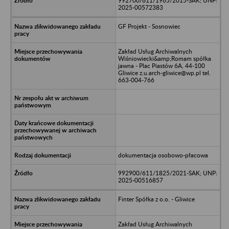
992700/611/1965/2015-SAK; UNP:
2025-00572383
GF Projekt - Sosnowiec
Zakład Usług Archiwalnych
Wiśniowiecki&amp;Romam spółka
jawna - Plac Piastów 6A, 44-100
Gliwice z.u.arch-gliwice@wp.pl tel.
663-004-766
dokumentacja osobowo-płacowa
992900/611/1825/2021-SAK; UNP:
2025-00516857
Finter Spółka z o.o. - Gliwice
Zakład Usług Archiwalnych