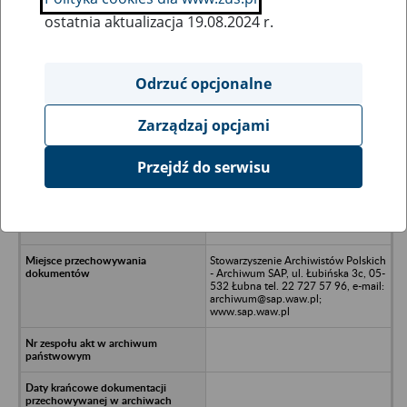
ostatnia aktualizacja 19.08.2024 r.
Wszystkie uwagi można przesyłać poprzez
formularz
Odrzuć opcjonalne
Zarządzaj opcjami
Ukryj wszystkie pozycje bazy
Przejdź do serwisu
Emerpol Spółka z o.o. w likwidacji
(Tartalini Polonia Spółka z o.o.) -
Warszawa, ul. Wał Miedzeszyński
630
Stowarzyszenie Archiwistów Polskich
- Archiwum SAP, ul. Łubińska 3c, 05-
532 Łubna tel. 22 727 57 96, e-mail:
archiwum@sap.waw.pl;
www.sap.waw.pl