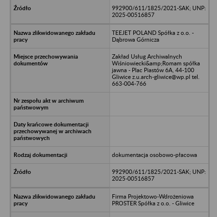
992900/611/1825/2021-SAK; UNP:
2025-00516857
TEEJET POLAND Spółka z o.o. -
Dąbrowa Górnicza
Zakład Usług Archiwalnych
Wiśniowiecki&amp;Romam spółka
jawna - Plac Piastów 6A, 44-100
Gliwice z.u.arch-gliwice@wp.pl tel.
663-004-766
dokumentacja osobowo-płacowa
992900/611/1825/2021-SAK; UNP:
2025-00516857
Firma Projektowo-Wdrożeniowa
PROSTER Spółka z o.o. - Gliwice