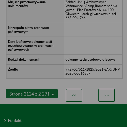
Zakład Usług Archiwalnych
Wiśniowiecki&amp;Romam spółka
jawna - Plac Piastów 6A, 44-100
Gliwice z.u.arch-gliwice@wp.pl tel.
663-004-766
dokumentacja osobowo-płacowa
992900/611/1825/2021-SAK; UNP:
2025-00516857
Strona 2124 z 2 291
<<
>>
Kontakt