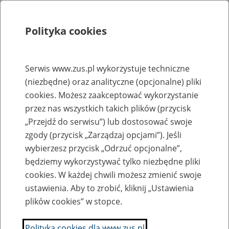
Polityka cookies
Szukaj
Menu
Serwis www.zus.pl wykorzystuje techniczne
(niezbędne) oraz analityczne (opcjonalne) pliki
Rejestry, ewidencje i archiwa
cookies. Możesz zaakceptować wykorzystanie
Baza zlikwidowanych lub
przez nas wszystkich takich plików (przycisk
„Przejdź do serwisu”) lub dostosować swoje
przekształconych zakładów pracy
zgody (przycisk „Zarządzaj opcjami”). Jeśli
wybierzesz przycisk „Odrzuć opcjonalne”,
Nazwa zakładu pracy:
będziemy wykorzystywać tylko niezbędne pliki
cookies. W każdej chwili możesz zmienić swoje
ustawienia. Aby to zrobić, kliknij „Ustawienia
plików cookies” w stopce.
SZUKAJ
Polityka cookies dla www.zus.pl