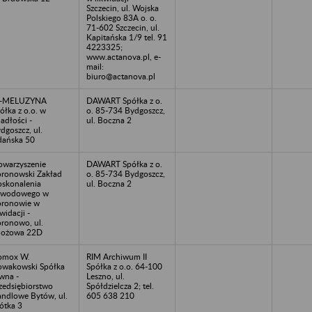
Szczecin, ul. Wojska
Polskiego 83A o. o.
71-602 Szczecin, ul.
Kapitańska 1/9 tel. 91
4223325;
www.actanova.pl, e-
mail:
biuro@actanova.pl
J-MELUZYNA
DAWART Spółka z o.
ółka z o.o. w
o. 85-734 Bydgoszcz,
adłości -
ul. Boczna 2
dgoszcz, ul.
ańska 50
owarzyszenie
DAWART Spółka z o.
ronowski Zakład
o. 85-734 Bydgoszcz,
skonalenia
ul. Boczna 2
awodowego w
ronowie w
kwidacji -
ronowo, ul.
bożowa 22D
omox W.
RIM Archiwum II
wakowski Spółka
Spółka z o.o. 64-100
wna -
Leszno, ul.
zedsiębiorstwo
Spółdzielcza 2; tel.
ndlowe Bytów, ul.
605 638 210
ótka 3