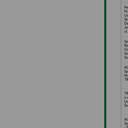
Pe
Pr
U
Sk
Dą
Ja
ul
Sp
Ro
Gó
So
So
A
Sp
li
78
TR
o.
Le
Św
A
Sp
- 