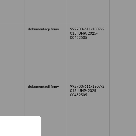
dokumentacji firmy
992700/611/1307/2
015; UNP: 2025-
00452505
dokumentacji firmy
992700/611/1307/2
015; UNP: 2025-
00452505