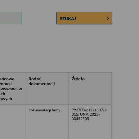
SZUKAJ
rańcowe
Rodzaj
Źródło
ntacji
dokumentacji
owywanej w
ach
owych
dokumentacji firmy
992700/611/1307/2
015; UNP: 2025-
00452505