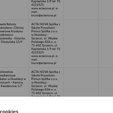
Kapitańska 1/9 tel. 91
4223325;
www.actanova.pl, e-
mail:
biuro@actanova.pl
sada Roboty
ACTA NOVA Spółka z
dowlane i Obroty
Szkoła Przyszłości
warowe Krystyna
Primus Spółka z o.o.
jtkiewicz-
w likwidacji -
zyżewska - Giżycko,
Szczecin, ul. Wojska
. Olsztyńska 15/9
Polskiego 83A o. o.
71-602 Szczecin, ul.
Kapitańska 1/9 tel. 91
4223325;
www.actanova.pl, e-
mail:
biuro@actanova.pl
ółdzielnia
ACTA NOVA Spółka z
eszkaniowa
Szkoła Przyszłości
kator w likwidacji w
Primus Spółka z o.o.
rnicach - Karnice,
w likwidacji -
. Kasztanowa 1/7
Szczecin, ul. Wojska
Polskiego 83A o. o.
71-602 Szczecin, ul.
Kapitańska 1/9 tel. 91
4223325;
www.actanova.pl, e-
mail:
 cookies
biuro@actanova.pl