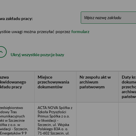
wa zakładu pracy:
ystkie uwagi można przesyłać poprzez
formularz
Ukryj wszystkie pozycje bazy
azwa
Miejsce
Nr zespołu akt w
Daty k
likwidowanego
przechowywania
archiwum
dokume
akładu pracy
dokumentów
państwowym
przech
archiw
państw
zedsiębiorstwo
ACTA NOVA Spółka z
dowy Tras
Szkoła Przyszłości
munikacyjnych
Primus Spółka z o.o.
akt w Szczecinie
w likwidacji -
ółka z o.o. w
Szczecin, ul. Wojska
kwidacji - Szczecin,
Polskiego 83A o. o.
 Energetyków 9 9
71-602 Szczecin, ul.