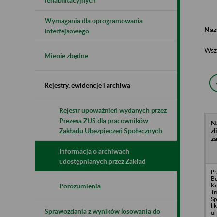
rehabilitacyjnych
Wymagania dla oprogramowania
Naz
interfejsowego
Wsz
Mienie zbędne
Rejestry, ewidencje i archiwa
Rejestr upoważnień wydanych przez
Prezesa ZUS dla pracowników
N
z
Zakładu Ubezpieczeń Społecznych
z
Informacja o archiwach
udostępnianych przez Zakład
Pr
Bu
Ko
Porozumienia
Tr
Sp
li
Sprawozdania z wyników losowania do
ul