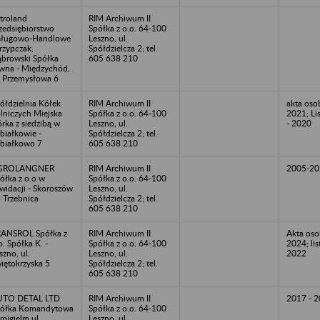
troland
RIM Archiwum II
zedsiębiorstwo
Spółka z o.o. 64-100
sługowo-Handlowe
Leszno, ul.
rzypczak,
Spółdzielcza 2; tel.
browski Spółka
605 638 210
wna - Międzychód,
. Przemysłowa 6
ółdzielnia Kółek
RIM Archiwum II
akta oso
lniczych Miejska
Spółka z o.o. 64-100
2021; Li
rka z siedzibą w
Leszno, ul.
- 2020
białkowie -
Spółdzielcza 2; tel.
białkowo 7
605 638 210
GROLANGNER
RIM Archiwum II
2005-20
ółka z o.o w
Spółka z o.o. 64-100
kwidacji - Skoroszów
Leszno, ul.
 Trzebnica
Spółdzielcza 2; tel.
605 638 210
ANSROL Spółka z
RIM Archiwum II
Akta os
o. Spółka K. -
Spółka z o.o. 64-100
2024; li
szno, ul.
Leszno, ul.
2022
iętokrzyska 5
Spółdzielcza 2; tel.
605 638 210
UTO DETAL LTD
RIM Archiwum II
2017 - 
ółka Komandytowa
Spółka z o.o. 64-100
Śmigielm ul.
Leszno, ul.