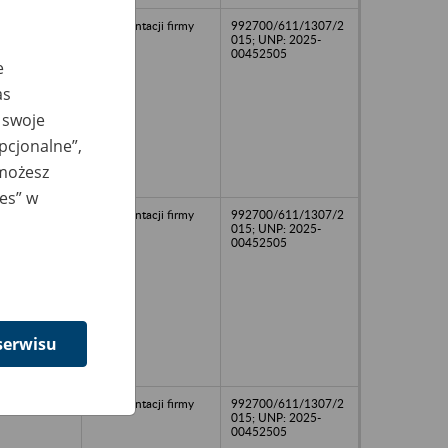
dokumentacji firmy
992700/611/1307/2
015; UNP: 2025-
00452505
e
as
 swoje
opcjonalne”,
 możesz
ies” w
dokumentacji firmy
992700/611/1307/2
015; UNP: 2025-
00452505
serwisu
dokumentacji firmy
992700/611/1307/2
015; UNP: 2025-
00452505