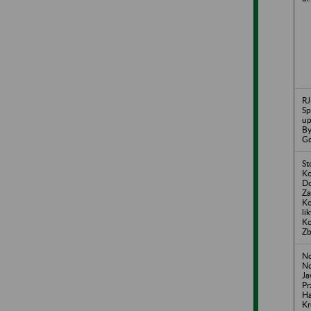
R
Sp
up
By
Gd
St
Ko
Do
Z
Ko
li
Ko
Z
N
No
Ja
Pr
Ha
Kr