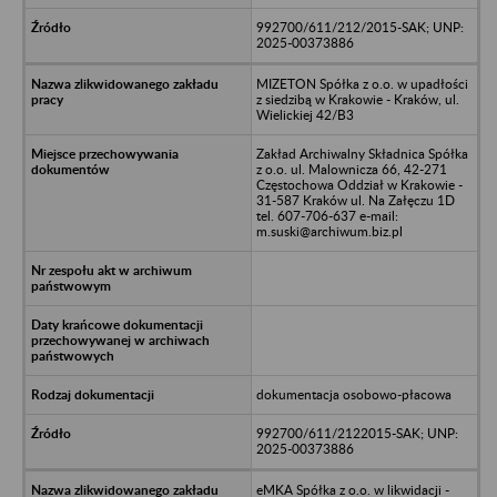
992700/611/212/2015-SAK; UNP:
2025-00373886
MIZETON Spółka z o.o. w upadłości
z siedzibą w Krakowie - Kraków, ul.
Wielickiej 42/B3
Zakład Archiwalny Składnica Spółka
z o.o. ul. Malownicza 66, 42-271
Częstochowa Oddział w Krakowie -
31-587 Kraków ul. Na Załęczu 1D
tel. 607-706-637 e-mail:
m.suski@archiwum.biz.pl
dokumentacja osobowo-płacowa
992700/611/2122015-SAK; UNP:
2025-00373886
eMKA Spółka z o.o. w likwidacji -