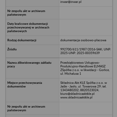
inwar@inwar.pl
dokumentacja osobowo-płacowa
992700/611/1987/2016-SAK; UNP:
2025-UNP: 2025-00359639
Przedsiębioratwo Usługowo-
Produkcyjno-Handlowe ELMASZ
ZSpółka z o.o. w likwidacji - Gorlice,
ul. Michalusa 1
Składnica Akt KLE Spółka z o.o. w
Jaśle - Jasło, ul. Towarowa 29; tel.
1343480202; 8820523024,
biuro@skladnicaaktkle.pl
www.skladnicaaktkle.pl