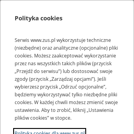
Polityka cookies
Szukaj
Menu
Serwis www.zus.pl wykorzystuje techniczne
(niezbędne) oraz analityczne (opcjonalne) pliki
Rejestry, ewidencje i archiwa
cookies. Możesz zaakceptować wykorzystanie
Baza zlikwidowanych lub
przez nas wszystkich takich plików (przycisk
„Przejdź do serwisu”) lub dostosować swoje
przekształconych zakładów pracy
zgody (przycisk „Zarządzaj opcjami”). Jeśli
wybierzesz przycisk „Odrzuć opcjonalne”,
Nazwa zakładu pracy:
będziemy wykorzystywać tylko niezbędne pliki
cookies. W każdej chwili możesz zmienić swoje
ustawienia. Aby to zrobić, kliknij „Ustawienia
plików cookies” w stopce.
SZUKAJ
Polityka cookies dla www.zus.pl