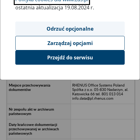
ostatnia aktualizacja 19.08.2024 r.
Wszystkie uwagi można przesyłać poprzez
formularz
Odrzuć opcjonalne
Zarządzaj opcjami
Ukryj wszystkie pozycje bazy
Przejdź do serwisu
TAVRIDA ELECTRIC Polska Spółka z
o.o. w likwidacji - Tychy, ul.
Graniczna 44
RHENUS Office Systems Poland
Spółka z o.o. 05-830 Nadarzyn, al.
Katowicka 66 tel. 801 013 014
info.data@pl.rhenus.com