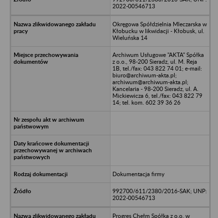
2022-00546713
Okręgowa Spółdzielnia Mleczarska w
Kłobucku w likwidacji - Kłobusk, ul.
Wieluńska 14
Archiwum Usługowe "AKTA" Spółka
z o.o., 98-200 Sieradz, ul. M. Reja
1B, tel./fax: 043 822 74 01; e-mail:
biuro@archiwum-akta.pl;
archiwum@archiwum-akta.pl;
Kancelaria - 98-200 Sieradz, ul. A.
Mickiewicza 6, tel./fax: 043 822 79
14; tel. kom. 602 39 36 26
Dokumentacja firmy
992700/611/2380/2016-SAK; UNP:
2022-00546713
Progres Chełm Spółka z o.o. w