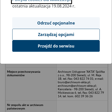
ostatnia aktualizacja 19.08.2024 r.
Wszystkie uwagi można przesyłać poprzez
formularz
Odrzuć opcjonalne
Zarządzaj opcjami
Ukryj wszystkie pozycje bazy
Przejdź do serwisu
Przedsiębiorstwo Obuwnicze REX-
BUT Spółdzielnia Inwalidów w
likwidacji, w upadłości - Poddębie,
ul. Północna 7
Archiwum Usługowe "AKTA" Spółka
z o.o., 98-200 Sieradz, ul. M. Reja
1B, tel./fax: 043 822 74 01; e-mail:
biuro@archiwum-akta.pl;
archiwum@archiwum-akta.pl;
Kancelaria - 98-200 Sieradz, ul. A.
Mickiewicza 6, tel./fax: 043 822 79
14; tel. kom. 602 39 36 26