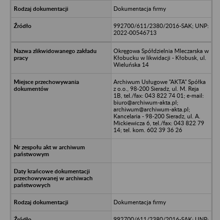
Dokumentacja firmy
992700/611/2380/2016-SAK; UNP:
2022-00546713
Okręgowa Spółdzielnia Mleczarska w
Kłobucku w likwidacji - Kłobusk, ul.
Wieluńska 14
Archiwum Usługowe "AKTA" Spółka
z o.o., 98-200 Sieradz, ul. M. Reja
1B, tel./fax: 043 822 74 01; e-mail:
biuro@archiwum-akta.pl;
archiwum@archiwum-akta.pl;
Kancelaria - 98-200 Sieradz, ul. A.
Mickiewicza 6, tel./fax: 043 822 79
14; tel. kom. 602 39 36 26
Dokumentacja firmy
992700/611/2380/2016-SAK; UNP: