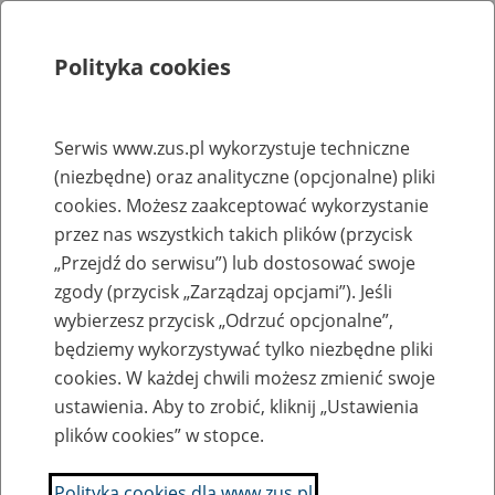
Polityka cookies
Szukaj
Menu
Serwis www.zus.pl wykorzystuje techniczne
(niezbędne) oraz analityczne (opcjonalne) pliki
Rejestry, ewidencje i archiwa
cookies. Możesz zaakceptować wykorzystanie
Baza zlikwidowanych lub
przez nas wszystkich takich plików (przycisk
„Przejdź do serwisu”) lub dostosować swoje
przekształconych zakładów pracy
zgody (przycisk „Zarządzaj opcjami”). Jeśli
wybierzesz przycisk „Odrzuć opcjonalne”,
Nazwa zakładu pracy:
będziemy wykorzystywać tylko niezbędne pliki
cookies. W każdej chwili możesz zmienić swoje
ustawienia. Aby to zrobić, kliknij „Ustawienia
plików cookies” w stopce.
SZUKAJ
Polityka cookies dla www.zus.pl