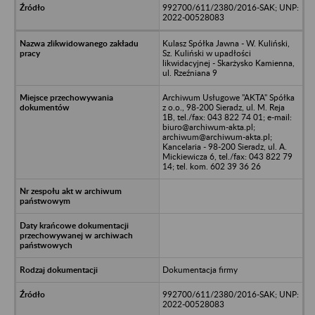
992700/611/2380/2016-SAK; UNP:
2022-00528083
Kulasz Spółka Jawna - W. Kuliński,
Sz. Kuliński w upadłości
likwidacyjnej - Skarżysko Kamienna,
ul. Rzeźniana 9
Archiwum Usługowe "AKTA" Spółka
z o.o., 98-200 Sieradz, ul. M. Reja
1B, tel./fax: 043 822 74 01; e-mail:
biuro@archiwum-akta.pl;
archiwum@archiwum-akta.pl;
Kancelaria - 98-200 Sieradz, ul. A.
Mickiewicza 6, tel./fax: 043 822 79
14; tel. kom. 602 39 36 26
Dokumentacja firmy
992700/611/2380/2016-SAK; UNP:
2022-00528083