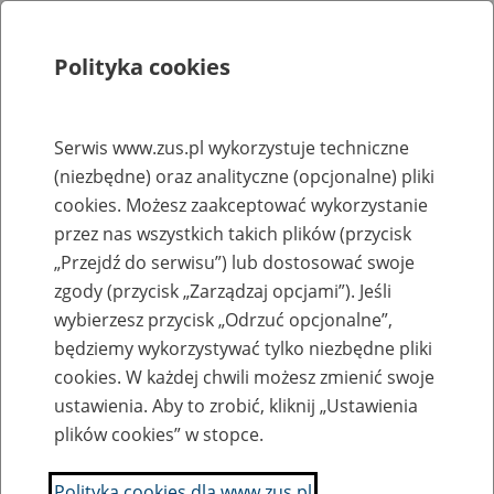
Polityka cookies
Szukaj
Menu
Serwis www.zus.pl wykorzystuje techniczne
(niezbędne) oraz analityczne (opcjonalne) pliki
Rejestry, ewidencje i archiwa
cookies. Możesz zaakceptować wykorzystanie
Baza zlikwidowanych lub
przez nas wszystkich takich plików (przycisk
„Przejdź do serwisu”) lub dostosować swoje
przekształconych zakładów pracy
zgody (przycisk „Zarządzaj opcjami”). Jeśli
wybierzesz przycisk „Odrzuć opcjonalne”,
Nazwa zakładu pracy:
będziemy wykorzystywać tylko niezbędne pliki
cookies. W każdej chwili możesz zmienić swoje
ustawienia. Aby to zrobić, kliknij „Ustawienia
plików cookies” w stopce.
SZUKAJ
Polityka cookies dla www.zus.pl