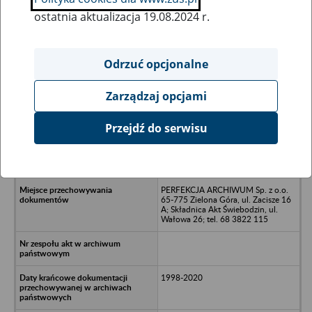
ostatnia aktualizacja 19.08.2024 r.
Wszystkie uwagi można przesyłać poprzez
formularz
Odrzuć opcjonalne
Zarządzaj opcjami
Ukryj wszystkie pozycje bazy
Przejdź do serwisu
Przedsiębiorstwo Produkcyjno-
Handlowo-Usługowe Jan Nyga -
Babimost; ul. Za Ratuszem
PERFEKCJA ARCHIWUM Sp. z o.o.
65-775 Zielona Góra, ul. Zacisze 16
A; Składnica Akt Świebodzin, ul.
Wałowa 26; tel. 68 3822 115
1998-2020