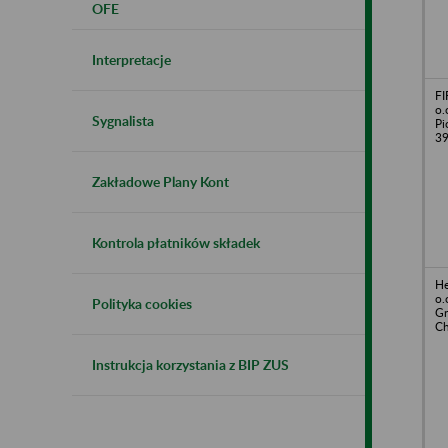
OFE
Interpretacje
FI
o.
Sygnalista
Pi
3
Zakładowe Plany Kont
Kontrola płatników składek
He
o.
Polityka cookies
Gr
Ch
Instrukcja korzystania z BIP ZUS