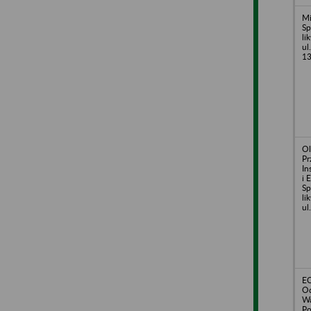
Mi
Sp
li
ul
1
Ol
Pr
In
i 
Sp
li
ul
EC
Od
Wa
P