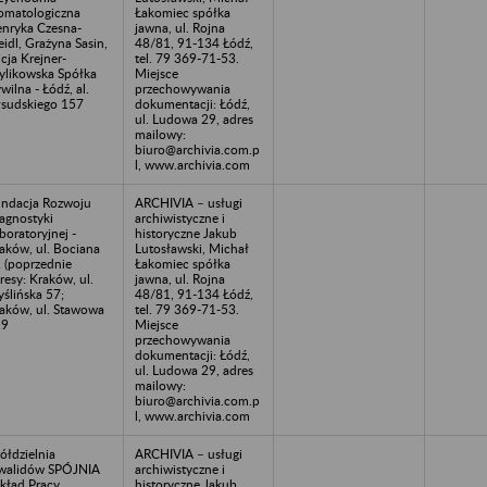
omatologiczna
Łakomiec spółka
nryka Czesna-
jawna, ul. Rojna
eidl, Grażyna Sasin,
48/81, 91-134 Łódź,
icja Krejner-
tel. 79 369-71-53.
ylikowska Spółka
Miejsce
wilna - Łódź, al.
przechowywania
łsudskiego 157
dokumentacji: Łódź,
ul. Ludowa 29, adres
mailowy:
biuro@archivia.com.p
l, www.archivia.com
ndacja Rozwoju
ARCHIVIA – usługi
agnostyki
archiwistyczne i
boratoryjnej -
historyczne Jakub
aków, ul. Bociana
Lutosławski, Michał
 (poprzednie
Łakomiec spółka
resy: Kraków, ul.
jawna, ul. Rojna
ślińska 57;
48/81, 91-134 Łódź,
aków, ul. Stawowa
tel. 79 369-71-53.
19
Miejsce
przechowywania
dokumentacji: Łódź,
ul. Ludowa 29, adres
mailowy:
biuro@archivia.com.p
l, www.archivia.com
ółdzielnia
ARCHIVIA – usługi
walidów SPÓJNIA
archiwistyczne i
kład Pracy
historyczne Jakub