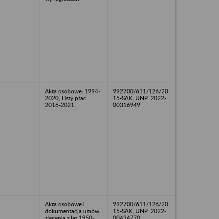
Akta osobowe: 1994-
992700/611/126/20
2020; Listy płac:
15-SAK; UNP: 2022-
2016-2021
00316949
Akta osobowe i
992700/611/126/20
dokumentacja umów
15-SAK; UNP: 2022-
zlecenia z lat 1950-
00434770