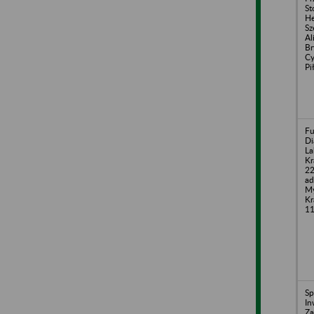
St
He
Sz
Al
Br
Cy
Pi
Fu
Di
La
Kr
22
ad
My
Kr
1
Sp
In
Za