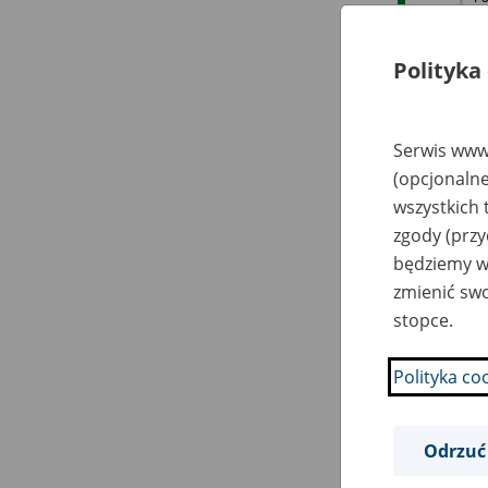
Wa
Polityka
Serwis www.
PA
My
(opcjonalne
Oś
wszystkich 
zgody (przy
będziemy wy
zmienić swo
stopce.
Polityka co
LE
My
Oś
Odrzuć