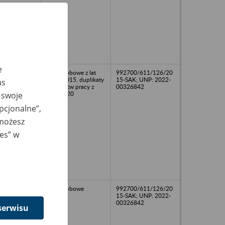
e
Akta osobowe z lat
992700/611/126/20
2014-2015, duplikaty
15-SAK; UNP: 2022-
as
świadectw pracy z
00326842
 swoje
roku 2020
opcjonalne”,
 możesz
ies” w
17
Akta osobowe
992700/611/126/20
15-SAK; UNP: 2022-
00326842
serwisu