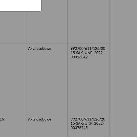
Akta osobowe
992700/611/126/20
15-SAK; UNP: 2022-
00326842
16
Akta osobowe
992700/611/126/20
15-SAK; UNP: 2022-
00376745