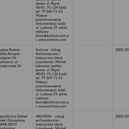
jawna, ul. Rojna
48/81, 91-134 Łódź,
tel. 79 369-71-53.
Miejsce
przechowywania
dokumentacji: Łódź,
ul. Ludowa 29, adres
mailowy:
biuro@archivia.com.p
l, www.archivia.com
sław Partner
Archivia - Usługi
2003-20
ółka Akcyjna -
Archiwistyczne i
więcim 54 -
historyczne Jakub
słowice, ul.
Lutosławski, Michał
więcimska 54
Łakomiec spółka
jawna, ul. Rojna
48/81, 91-134 Łódź,
tel. 79 369-71-53.
Miejsce
przechowywania
dokumentacji: Łódź,
ul. Ludowa 29, adres
mailowy:
biuro@archivia.com.p
l, www.archivia.com
epubliczny Zakład
ARCHIVIA – usługi
2002-20
ieki Zdrowotnej
archiwistyczne i
RIMA-DENT
historyczne Jakub
zychodnia
Lutosławski, Michał