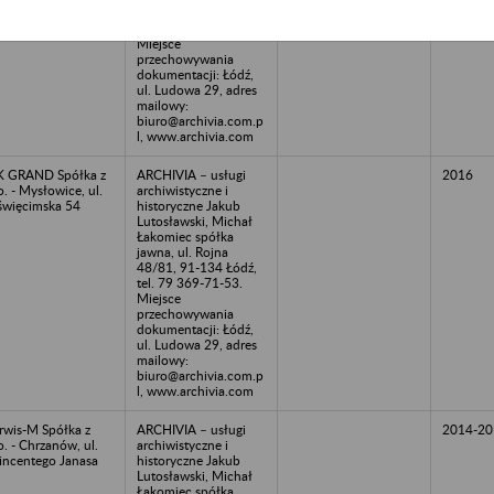
48/81, 91-134 Łódź,
tel. 79 369-71-53.
Miejsce
przechowywania
dokumentacji: Łódź,
ul. Ludowa 29, adres
mailowy:
biuro@archivia.com.p
l, www.archivia.com
 GRAND Spółka z
ARCHIVIA – usługi
2016
o. - Mysłowice, ul.
archiwistyczne i
więcimska 54
historyczne Jakub
Lutosławski, Michał
Łakomiec spółka
jawna, ul. Rojna
48/81, 91-134 Łódź,
tel. 79 369-71-53.
Miejsce
przechowywania
dokumentacji: Łódź,
ul. Ludowa 29, adres
mailowy:
biuro@archivia.com.p
l, www.archivia.com
rwis-M Spółka z
ARCHIVIA – usługi
2014-20
o. - Chrzanów, ul.
archiwistyczne i
ncentego Janasa
historyczne Jakub
5
Lutosławski, Michał
Łakomiec spółka