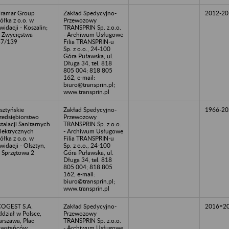
ramar Group
Zakład Spedycyjno-
2012-20
ółka z o.o. w
Przewozowy
kwidacji - Koszalin;
TRANSPRIN Sp. z.o.o.
. Zwycięstwa
- Archiwum Usługowe
37/139
Filia TRANSPRIN-u
Sp. z o.o., 24-100
Góra Puławska, ul.
Długa 34, tel. 818
805 004; 818 805
162, e-mail:
biuro@transprin.pl;
www.transprin.pl
sztyńskie
Zakład Spedycyjno-
1966-20
zedsiębiorstwo
Przewozowy
stalacji Sanitarnych
TRANSPRIN Sp. z.o.o.
Elektrycznych
- Archiwum Usługowe
ółka z o.o. w
Filia TRANSPRIN-u
kwidacji - Olsztyn,
Sp. z o.o., 24-100
. Sprzętowa 2
Góra Puławska, ul.
Długa 34, tel. 818
805 004; 818 805
162, e-mail:
biuro@transprin.pl;
www.transprin.pl
OGEST S.A.
Zakład Spedycyjno-
2016=2
dział w Polsce,
Przewozowy
rszawa, Plac
TRANSPRIN Sp. z.o.o.
owstańców
- Archiwum Usługowe