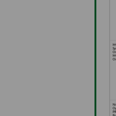
My
Sp
Oś
My
Oś
Ni
Op
P
Pr