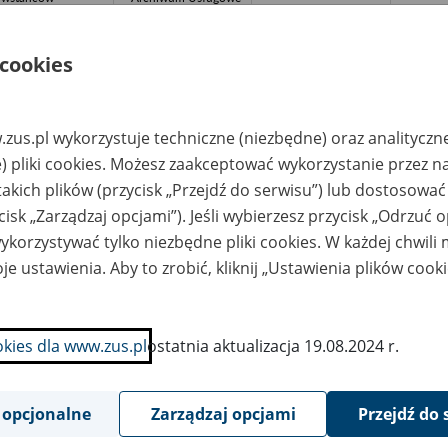
rszawy 2A
Filia TRANSPRIN-u
Sp. z o.o., 24-100
Góra Puławska, ul.
Długa 34, tel. 818
 cookies
805 004; 818 805
162, e-mail:
biuro@transprin.pl;
www.transprin.pl
zus.pl wykorzystuje techniczne (niezbędne) oraz analityczn
K-M Spółka z o.o. -
ARCHIVIA – usługi
słowice, ul.
archiwistyczne i
) pliki cookies. Możesz zaakceptować wykorzystanie przez n
więcimska 54
historyczne Jakub
takich plików (przycisk „Przejdź do serwisu”) lub dostosować
Lutosławski, Michał
Łakomiec spółka
cisk „Zarządzaj opcjami”). Jeśli wybierzesz przycisk „Odrzuć 
jawna, ul. Rojna
48/81, 91-134 Łódź,
korzystywać tylko niezbędne pliki cookies. W każdej chwili
tel. 79 369-71-53.
Miejsce
je ustawienia. Aby to zrobić, kliknij „Ustawienia plików cook
przechowywania
dokumentacji: ul.
Ludowa 29, 91-203
Łódź, adres mailowy:
biuro@archivia.com.p
l, www.archivia.com
okies dla www.zus.pl
ostatnia aktualizacja 19.08.2024 r.
TRA Spólka z o.o. -
ARCHIVIA – usługi
2015-20
słowice, ul.
archiwistyczne i
więcimska 54
historyczne Jakub
 opcjonalne
Zarządzaj opcjami
Przejdź do 
Lutosławski, Michał
Łakomiec spółka
jawna, ul. Rojna