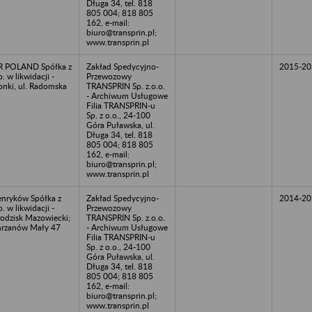
Długa 34, tel. 818
805 004; 818 805
162, e-mail:
biuro@transprin.pl;
www.transprin.pl
R POLAND Spółka z
Zakład Spedycyjno-
2015-20
o. w likwidacji -
Przewozowy
onki, ul. Radomska
TRANSPRIN Sp. z.o.o.
9
- Archiwum Usługowe
Filia TRANSPRIN-u
Sp. z o.o., 24-100
Góra Puławska, ul.
Długa 34, tel. 818
805 004; 818 805
162, e-mail:
biuro@transprin.pl;
www.transprin.pl
nryków Spółka z
Zakład Spedycyjno-
2014-20
o. w likwidacji -
Przewozowy
odzisk Mazowiecki;
TRANSPRIN Sp. z.o.o.
rzanów Mały 47
- Archiwum Usługowe
Filia TRANSPRIN-u
Sp. z o.o., 24-100
Góra Puławska, ul.
Długa 34, tel. 818
805 004; 818 805
162, e-mail:
biuro@transprin.pl;
www.transprin.pl