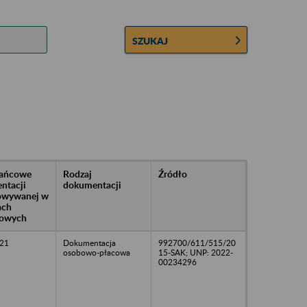
SZUKAJ
rańcowe
Rodzaj
Źródło
ntacji
dokumentacji
owywanej w
ach
owych
21
Dokumentacja
992700/611/515/20
osobowo-płacowa
15-SAK; UNP: 2022-
00234296