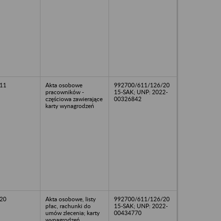
11
Akta osobowe
992700/611/126/20
pracowników -
15-SAK; UNP: 2022-
częściowa zawierające
00326842
karty wynagrodzeń
20
Akta osobowe, listy
992700/611/126/20
płac, rachunki do
15-SAK; UNP: 2022-
umów zlecenia; karty
00434770
wynagrodzeń