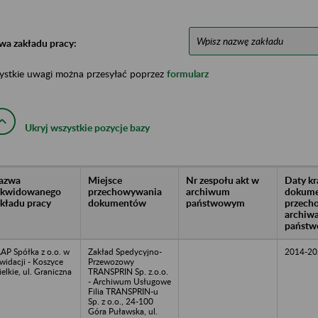
wa zakładu pracy:
ystkie uwagi można przesyłać poprzez
formularz
Ukryj wszystkie pozycje bazy
azwa
Miejsce
Nr zespołu akt w
Daty k
likwidowanego
przechowywania
archiwum
dokume
akładu pracy
dokumentów
państwowym
przech
archiw
państw
AP Spółka z o.o. w
Zakład Spedycyjno-
2014-20
kwidacji - Koszyce
Przewozowy
elkie, ul. Graniczna
TRANSPRIN Sp. z.o.o.
- Archiwum Usługowe
Filia TRANSPRIN-u
Sp. z o.o., 24-100
Góra Puławska, ul.