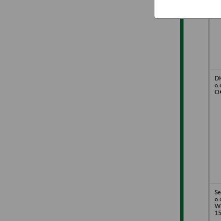
DK
o.
Oś
Se
o.
Wi
1