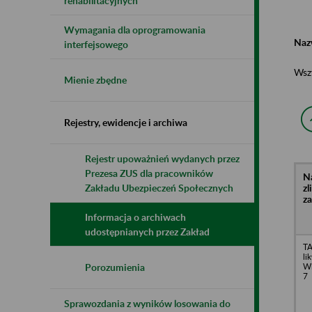
rehabilitacyjnych
Wymagania dla oprogramowania
Naz
interfejsowego
Wsz
Mienie zbędne
Rejestry, ewidencje i archiwa
Rejestr upoważnień wydanych przez
Prezesa ZUS dla pracowników
N
z
Zakładu Ubezpieczeń Społecznych
z
Informacja o archiwach
udostępnianych przez Zakład
TA
li
Wi
Porozumienia
7
Sprawozdania z wyników losowania do