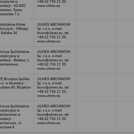
awiszynie w
+48 62 736 11 20,
kwidacji - 62-820
www.ulmex.eu
awiszyn, Szosa
eszewska 7 a
ółdzielnia Kółek
ULMEX ARCHIWUM
lniczych - Mikstat,
Sp. z o.o. e-mail:
. Kaliska 34
biuro@ulmex.eu, tel.
+48 62 736 11 20,
www.ulmex.eu
lnicza Spółdzielnia
ULMEX ARCHIWUM
odukcyjna w
Sp. z o.o. e-mail:
kwidacji - Bielawy 1,
biuro@ulmex.eu, tel.
zemieniewo
+48 62 736 11 20,
www.ulmex.eu
Z Brudzew Spółka
ULMEX ARCHIWUM
o.o. w likwidacji -
Sp. z o.o. e-mail:
udzew 60, Blizaków
biuro@ulmex.eu, tel.
+48 62 736 11 20,
www.ulmex.eu
lnicza Spółdzielnia
ULMEX ARCHIWUM
odukcyjna w
Sp. z o.o. e-mail:
echanowie w
biuro@ulmex.eu, tel.
kwidacji -
+48 62 736 11 20,
echanowo, ul.
www.ulmex.eu
zozowa 8