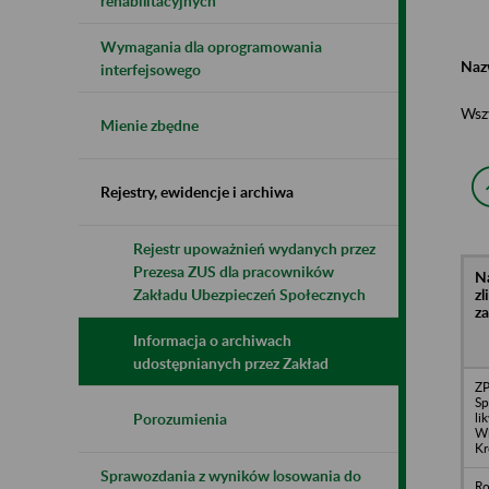
rehabilitacyjnych
Wymagania dla oprogramowania
Naz
interfejsowego
Wsz
Mienie zbędne
Rejestry, ewidencje i archiwa
Rejestr upoważnień wydanych przez
Prezesa ZUS dla pracowników
N
z
Zakładu Ubezpieczeń Społecznych
z
Informacja o archiwach
udostępnianych przez Zakład
Z
Sp
li
Porozumienia
Wi
Kr
Sprawozdania z wyników losowania do
Ro