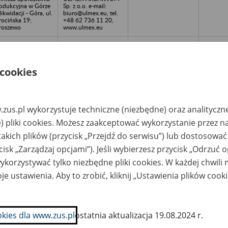
odukcyjna w Górze
Sp. z o.o. e-mail:
likwidacji - Góra, ul.
biuro@ulmex.eu, tel.
rocińska 19;
+48 62 736 11 20,
roszewo
www.ulmex.eu
lnicza Spółdzielnia
ULMEX ARCHIWUM
odukcyjna
Sp. z o.o. e-mail:
zyszłość w
biuro@ulmex.eu, tel.
kwidacji - Gąsowa,
+48 62 736 11 20,
 cookies
ogółkowo 16
www.ulmex.eu
inna Spółdzielnia
ULMEX ARCHIWUM
H - Poniec, ul.
Sp. z o.o. e-mail:
kolna 5
biuro@ulmex.eu, tel.
zus.pl wykorzystuje techniczne (niezbędne) oraz analityczn
+48 62 736 11 20,
www.ulmex.eu
) pliki cookies. Możesz zaakceptować wykorzystanie przez n
takich plików (przycisk „Przejdź do serwisu”) lub dostosować
kład Ulic Spółka
ULMEX ARCHIWUM
wilna PHU T.
Sp. z o.o. e-mail:
cisk „Zarządzaj opcjami”). Jeśli wybierzesz przycisk „Odrzuć 
delski, S.
biuro@ulmex.eu, tel.
czepankiewicz -
+48 62 736 11 20,
korzystywać tylko niezbędne pliki cookies. W każdej chwili
rocin, ul. Węglowa
www.ulmex.eu
je ustawienia. Aby to zrobić, kliknij „Ustawienia plików cook
lnicza Spółdzielnia
ULMEX ARCHIWUM
odukcyjna w
Sp. z o.o. e-mail:
lazkowie w
biuro@ulmex.eu, tel.
kwidacji - Żelazkowo
+48 62 736 11 20,
okies dla www.zus.pl
ostatnia aktualizacja 19.08.2024 r.
 62-220
www.ulmex.eu
iechanowo