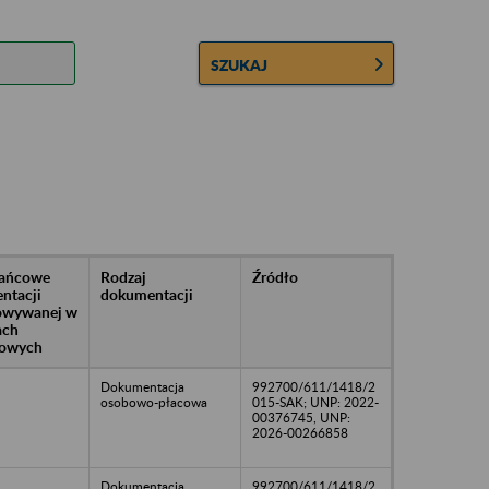
SZUKAJ
rańcowe
Rodzaj
Źródło
ntacji
dokumentacji
owywanej w
ach
owych
Dokumentacja
992700/611/1418/2
osobowo-płacowa
015-SAK; UNP: 2022-
00376745, UNP:
2026-00266858
Dokumentacja
992700/611/1418/2