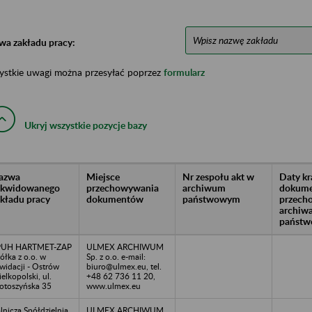
wa zakładu pracy:
ystkie uwagi można przesyłać poprzez
formularz
Ukryj wszystkie pozycje bazy
azwa
Miejsce
Nr zespołu akt w
Daty k
likwidowanego
przechowywania
archiwum
dokume
akładu pracy
dokumentów
państwowym
przech
archiw
państw
PUH HARTMET-ZAP
ULMEX ARCHIWUM
ółka z o.o. w
Sp. z o.o. e-mail:
kwidacji - Ostrów
biuro@ulmex.eu, tel.
elkopolski, ul.
+48 62 736 11 20,
otoszyńska 35
www.ulmex.eu
lnicza Spółdzielnia
ULMEX ARCHIWUM