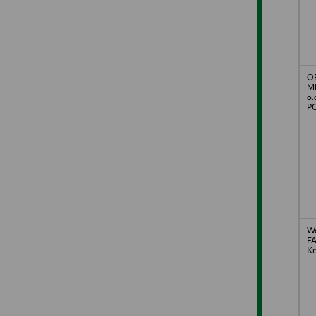
O
M
o.
PC
Wo
FA
Kr