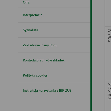
OFE
Interpretacje
Sygnalista
CA
w 
Wa
Ja
Zakładowe Plany Kont
Kontrola płatników składek
Polityka cookies
MA
Zi
Instrukcja korzystania z BIP ZUS
Ma
Pa
St