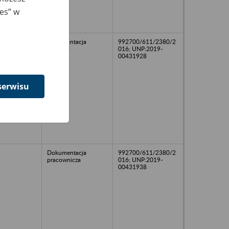
ies” w
Dokumentacja
992700/611/2380/2
płacowa
016; UNP:2019-
00431928
serwisu
Dokumentacja
992700/611/2380/2
pracownicza
016; UNP:2019-
00431938