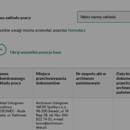
wa zakładu pracy:
ystkie uwagi można przesyłać poprzez
formularz
Ukryj wszystkie pozycje bazy
azwa
Miejsce
Nr zespołu akt w
Daty k
likwidowanego
przechowywania
archiwum
dokume
akładu pracy
dokumentów
państwowym
przech
archiw
państw
kład Usługowo-
Archiwum Usługowe
andlowy
"AKTA" Spółka z o.o.,
ŚCINIEC - Ruda
98-200 Sieradz, ul. M.
ąska, ul. Kalinowa
Reja 1B, tel./fax: 043
1
822 74 01; e-mail:
biuro@archiwum-
akta.pl;