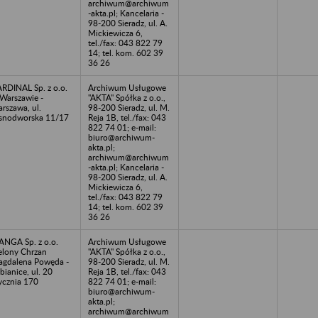
archiwum@archiwum
-akta.pl; Kancelaria -
98-200 Sieradz, ul. A.
Mickiewicza 6,
tel./fax: 043 822 79
14; tel. kom. 602 39
36 26
RDINAL Sp. z o.o.
Archiwum Usługowe
Warszawie -
"AKTA" Spółka z o.o.,
rszawa, ul.
98-200 Sieradz, ul. M.
snodworska 11/17
Reja 1B, tel./fax: 043
822 74 01; e-mail:
biuro@archiwum-
akta.pl;
archiwum@archiwum
-akta.pl; Kancelaria -
98-200 Sieradz, ul. A.
Mickiewicza 6,
tel./fax: 043 822 79
14; tel. kom. 602 39
36 26
NGA Sp. z o.o.
Archiwum Usługowe
elony Chrzan
"AKTA" Spółka z o.o.,
gdalena Powęda -
98-200 Sieradz, ul. M.
bianice, ul. 20
Reja 1B, tel./fax: 043
ycznia 170
822 74 01; e-mail:
biuro@archiwum-
akta.pl;
archiwum@archiwum