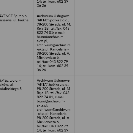
14; tel. kom. 602 39
36 26
YENCE Sp. z o.o. -
Archiwum Usługowe
rszawa, ul. Piekna
"AKTA" Spółka z o.o.,
8
98-200 Sieradz, ul. M.
Reja 1B, tel./fax: 043
822 74 01; e-mail:
biuro@archiwum-
akta.pl;
archiwum@archiwum
-akta.pl; Kancelaria -
98-200 Sieradz, ul. A.
Mickiewicza 6,
tel./fax: 043 822 79
14; tel. kom. 602 39
36 26
P Sp. z o.o. -
Archiwum Usługowe
aków, ul.
"AKTA" Spółka z o.o.,
dalińskiego 8
98-200 Sieradz, ul. M.
Reja 1B, tel./fax: 043
822 74 01; e-mail:
biuro@archiwum-
akta.pl;
archiwum@archiwum
-akta.pl; Kancelaria -
98-200 Sieradz, ul. A.
Mickiewicza 6,
tel./fax: 043 822 79
14; tel. kom. 602 39