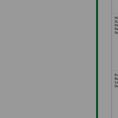
Ma
SU
Ma
Pa
St
Pr
Ro
S.
Da