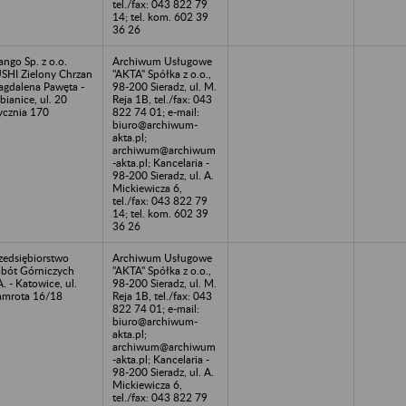
tel./fax: 043 822 79
14; tel. kom. 602 39
36 26
ngo Sp. z o.o.
Archiwum Usługowe
SHI Zielony Chrzan
"AKTA" Spółka z o.o.,
gdalena Pawęta -
98-200 Sieradz, ul. M.
bianice, ul. 20
Reja 1B, tel./fax: 043
ycznia 170
822 74 01; e-mail:
biuro@archiwum-
akta.pl;
archiwum@archiwum
-akta.pl; Kancelaria -
98-200 Sieradz, ul. A.
Mickiewicza 6,
tel./fax: 043 822 79
14; tel. kom. 602 39
36 26
zedsiębiorstwo
Archiwum Usługowe
bót Górniczych
"AKTA" Spółka z o.o.,
A. - Katowice, ul.
98-200 Sieradz, ul. M.
mrota 16/18
Reja 1B, tel./fax: 043
822 74 01; e-mail:
biuro@archiwum-
akta.pl;
archiwum@archiwum
-akta.pl; Kancelaria -
98-200 Sieradz, ul. A.
Mickiewicza 6,
tel./fax: 043 822 79