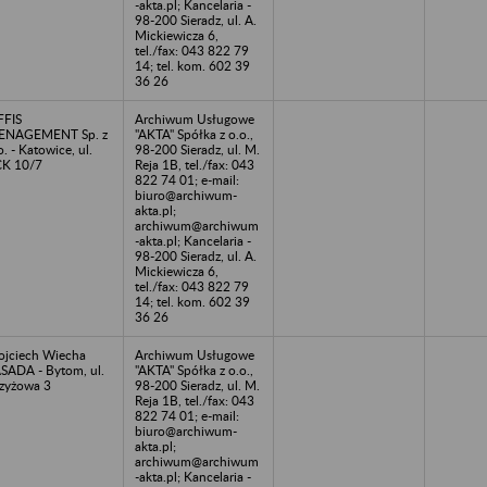
-akta.pl; Kancelaria -
98-200 Sieradz, ul. A.
Mickiewicza 6,
tel./fax: 043 822 79
14; tel. kom. 602 39
36 26
FFIS
Archiwum Usługowe
ENAGEMENT Sp. z
"AKTA" Spółka z o.o.,
o. - Katowice, ul.
98-200 Sieradz, ul. M.
K 10/7
Reja 1B, tel./fax: 043
822 74 01; e-mail:
biuro@archiwum-
akta.pl;
archiwum@archiwum
-akta.pl; Kancelaria -
98-200 Sieradz, ul. A.
Mickiewicza 6,
tel./fax: 043 822 79
14; tel. kom. 602 39
36 26
jciech Wiecha
Archiwum Usługowe
SADA - Bytom, ul.
"AKTA" Spółka z o.o.,
zyżowa 3
98-200 Sieradz, ul. M.
Reja 1B, tel./fax: 043
822 74 01; e-mail:
biuro@archiwum-
akta.pl;
archiwum@archiwum
-akta.pl; Kancelaria -