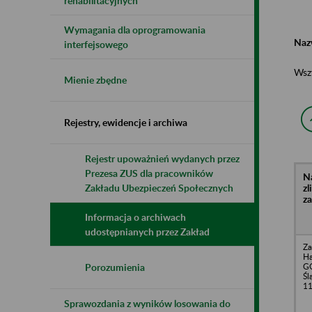
rehabilitacyjnych
Wymagania dla oprogramowania
Naz
interfejsowego
Wsz
Mienie zbędne
Rejestry, ewidencje i archiwa
Rejestr upoważnień wydanych przez
Prezesa ZUS dla pracowników
N
z
Zakładu Ubezpieczeń Społecznych
z
Informacja o archiwach
udostępnianych przez Zakład
Za
H
GO
Porozumienia
Śl
1
Sprawozdania z wyników losowania do