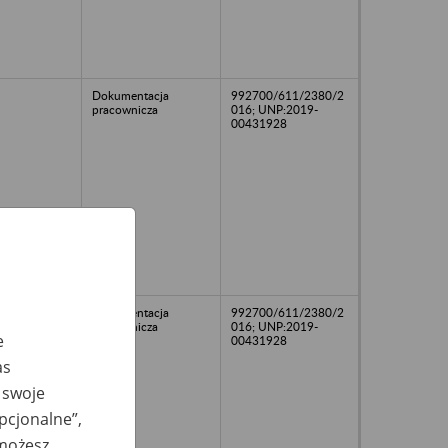
Dokumentacja
992700/611/2380/2
pracownicza
016; UNP:2019-
00431928
Dokumentacja
992700/611/2380/2
pracownicza
016; UNP:2019-
e
00431928
as
 swoje
opcjonalne”,
 możesz