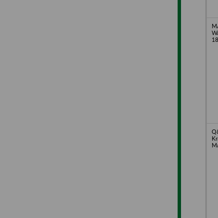
MA
Wa
1
Q&
Kr
Ma