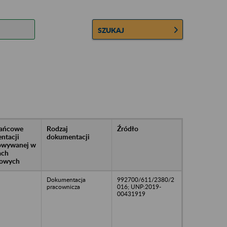
SZUKAJ
rańcowe
Rodzaj
Źródło
ntacji
dokumentacji
owywanej w
ach
owych
Dokumentacja
992700/611/2380/2
pracownicza
016; UNP:2019-
00431919