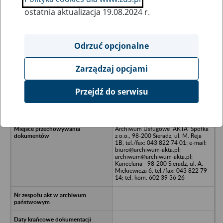
ostatnia aktualizacja 19.08.2024 r.
Wszystkie uwagi można przesyłać poprzez
formularz
Odrzuć opcjonalne
Zarządzaj opcjami
Ukryj wszystkie pozycje bazy
Przejdź do serwisu
UNI TREZ - OPOLE
Archiwum Usługowe "AKTA" Spółka
z o.o., 98-200 Sieradz, ul. M. Reja
1B, tel./fax: 043 822 74 01; e-mail:
biuro@archiwum-akta.pl;
archiwum@archiwum-akta.pl;
Kancelaria - 98-200 Sieradz, ul. A.
Mickiewicza 6, tel./fax: 043 822 79
14; tel. kom. 602 39 36 26