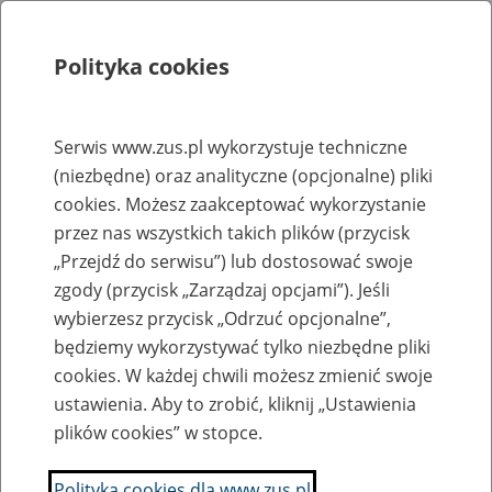
Polityka cookies
Szukaj
Menu
Serwis www.zus.pl wykorzystuje techniczne
(niezbędne) oraz analityczne (opcjonalne) pliki
Rejestry, ewidencje i archiwa
cookies. Możesz zaakceptować wykorzystanie
Baza zlikwidowanych lub
przez nas wszystkich takich plików (przycisk
„Przejdź do serwisu”) lub dostosować swoje
przekształconych zakładów pracy
zgody (przycisk „Zarządzaj opcjami”). Jeśli
wybierzesz przycisk „Odrzuć opcjonalne”,
Nazwa zakładu pracy:
będziemy wykorzystywać tylko niezbędne pliki
cookies. W każdej chwili możesz zmienić swoje
ustawienia. Aby to zrobić, kliknij „Ustawienia
plików cookies” w stopce.
SZUKAJ
Polityka cookies dla www.zus.pl