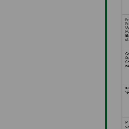
Pr
Pr
U
MA
li
ul
Gm
S
Ch
na
I
Sp
ME
o.