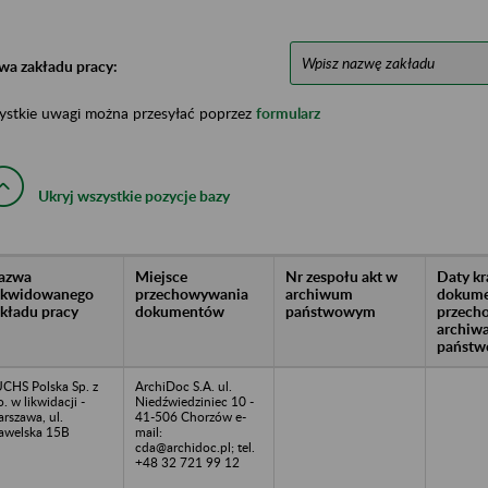
wa zakładu pracy:
ystkie uwagi można przesyłać poprzez
formularz
Ukryj wszystkie pozycje bazy
azwa
Miejsce
Nr zespołu akt w
Daty k
likwidowanego
przechowywania
archiwum
dokume
akładu pracy
dokumentów
państwowym
przech
archiw
państw
CHS Polska Sp. z
ArchiDoc S.A. ul.
o. w likwidacji -
Niedźwiedziniec 10 -
rszawa, ul.
41-506 Chorzów e-
welska 15B
mail:
cda@archidoc.pl; tel.
+48 32 721 99 12