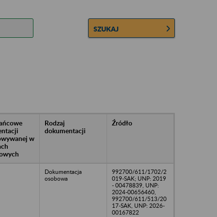
SZUKAJ
rańcowe
Rodzaj
Źródło
ntacji
dokumentacji
owywanej w
ach
owych
Dokumentacja
992700/611/1702/2
osobowa
019-SAK; UNP: 2019
- 00478839, UNP:
2024-00656460,
992700/611/513/20
17-SAK, UNP: 2026-
00167822