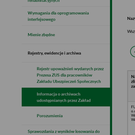
rehabilitacyjnych
Wymagania dla oprogramowania
Naz
interfejsowego
Wsz
Mienie zbędne
Rejestry, ewidencje i archiwa
Rejestr upoważnień wydanych przez
Prezesa ZUS dla pracowników
N
z
Zakładu Ubezpieczeń Społecznych
z
Informacja o archiwach
udostępnianych przez Zakład
FU
o.
Wa
Porozumienia
Wa
Sprawozdania z wyników losowania do