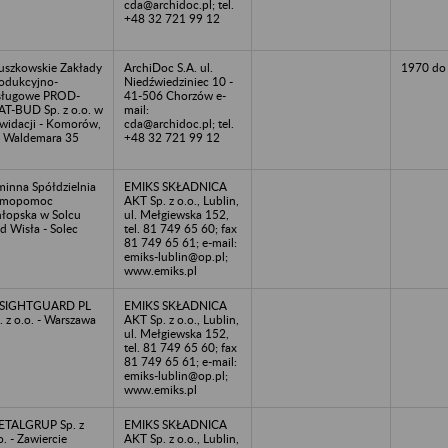
cda@archidoc.pl; tel.
+48 32 721 99 12
uszkowskie Zakłady
ArchiDoc S.A. ul.
1970 do
odukcyjno-
Niedźwiedziniec 10 -
sługowe PROD-
41-506 Chorzów e-
T-BUD Sp. z o.o. w
mail:
kwidacji - Komorów,
cda@archidoc.pl; tel.
. Waldemara 35
+48 32 721 99 12
inna Spółdzielnia
EMIKS SKŁADNICA
amopomoc
AKT Sp. z o.o., Lublin,
łopska w Solcu
ul. Mełgiewska 152,
d Wisła - Solec
tel. 81 749 65 60; fax
81 749 65 61; e-mail:
emiks-lublin@op.pl;
www.emiks.pl
NSIGHTGUARD PL
EMIKS SKŁADNICA
. z o.o. - Warszawa
AKT Sp. z o.o., Lublin,
ul. Mełgiewska 152,
tel. 81 749 65 60; fax
81 749 65 61; e-mail:
emiks-lublin@op.pl;
www.emiks.pl
TALGRUP Sp. z
EMIKS SKŁADNICA
o. - Zawiercie
AKT Sp. z o.o., Lublin,