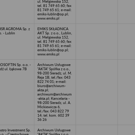
ul. Mełgiewska 152,
tel. 81 749 65 60; fax
81 749 65 61; e-mail:
emiks-lublin@op.pl;
www.emiks.pl
HSR AGROMA Sp. z
EMIKS SKŁADNICA
o. - Lublin
AKT Sp. z o.o., Lublin,
ul. Mełgiewska 152,
tel. 81 749 65 60; fax
81 749 65 61; e-mail:
emiks-lublin@op.pl;
www.emiks.pl
OSOFTIN Sp. o.o. -
Archiwum Usługowe
dź ul. Łąkowa 7B
"AKTA" Spółka z o.o.,
98-200 Sieradz, ul. M.
Reja 1B, tel./fax: 043
822 74 01; e-mail:
biuro@archiwum-
akta.pl;
archiwum@archiwum
-akta.pl; Kancelaria -
98-200 Sieradz, ul. A.
Mickiewicza 6,
tel./fax: 043 822 79
14; tel. kom. 602 39
36 26
stro Investment Sp.
Archiwum Usługowe
o.o. - Częstochowa,
"AKTA" Spółka z o.o.,