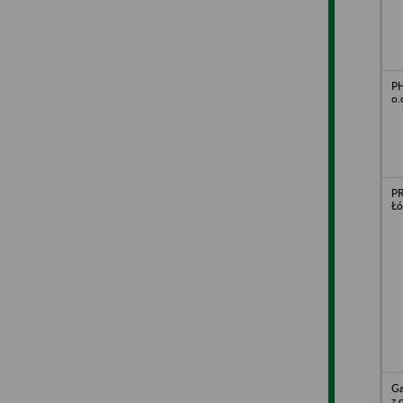
P
o.
PR
Łó
Ga
z 