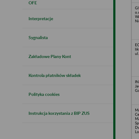
OFE
Gl
o.
Wa
Interpretacje
Ni
Sygnalista
EC
li
ul
Zakładowe Plany Kont
Kontrola płatników składek
I
Ja
Go
Polityka cookies
Ma
Instrukcja korzystania z BIP ZUS
Ce
MA
Sp
Dw
Lo