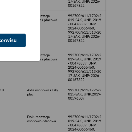
17-SAK, UNP: 2026-
00167822
16
Dokumentacja
992700/611/1702/2
osobowa i płacowa
019-SAK; UNP: 2019
- 00478839, UNP:
2024-00656460,
992700/611/513/20
17-SAK, UNP: 2026-
serwisu
00167822
Dokumentacja
992700/611/1702/2
osobowa i płacowa
019-SAK; UNP: 2019
- 00478839, UNP:
2024-00656460,
992700/611/513/20
17-SAK, UNP: 2026-
00167822
18
Akta osobowe i listy
992700/611/1725/2
plac
015-SAK; UNP:2019-
00596509
Dokumentacja
992700/611/1702/2
osobowo-płacowa
019-SAK; UNP: 2019
- 00478839, UNP:
2024-00656460,