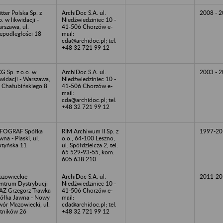
itter Polska Sp. z
ArchiDoc S.A. ul.
2008 - 
o. w likwidacji -
Niedźwiedziniec 10 -
rszawa, ul.
41-506 Chorzów e-
epodległości 18
mail:
cda@archidoc.pl; tel.
+48 32 721 99 12
G Sp. z o.o. w
ArchiDoc S.A. ul.
2003 - 
kwidacji - Warszawa,
Niedźwiedziniec 10 -
. Chałubińskiego 8
41-506 Chorzów e-
mail:
cda@archidoc.pl; tel.
+48 32 721 99 12
NFOGRAF Spółka
RIM Archiwum II Sp. z
1997-20
wna - Piaski, ul.
o.o., 64-100 Leszno,
tyńska 11
ul. Spółdzielcza 2, tel.
65 529-93-55, kom.
605 638 210
zowieckie
ArchiDoc S.A. ul.
2011-20
ntrum Dystrybucji
Niedźwiedziniec 10 -
Z Grzegorz Trawka
41-506 Chorzów e-
ółka Jawna - Nowy
mail:
ór Mazowiecki, ul.
cda@archidoc.pl; tel.
tników 26
+48 32 721 99 12