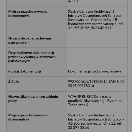
4/513
Śląskie Centrum Archiwizacji i
Iniclatyw Gospodarczych Sp. z o.o. -
Sosnowiec, ul. Grenadierów 1 B;
kontakt@centrumarchiwizacji.pl; tel.
32 297 38 56, 503 048 911
Dokumentacja osobowo-płacoiwa
992700/611/1785/2015-SAK; UNP:
2019-00378316
WPHUP RUREX Sp. z o.o. w
upadłości likwidacyjnej - Bytom, ul.
Techniczna 4
Śląskie Centrum Archiwizacji i
Inicjatyw Gospodarczych Sp. z o.o. -
41-200 Sosnowiec, ul. Orla 11; tel.
32 297 38 56