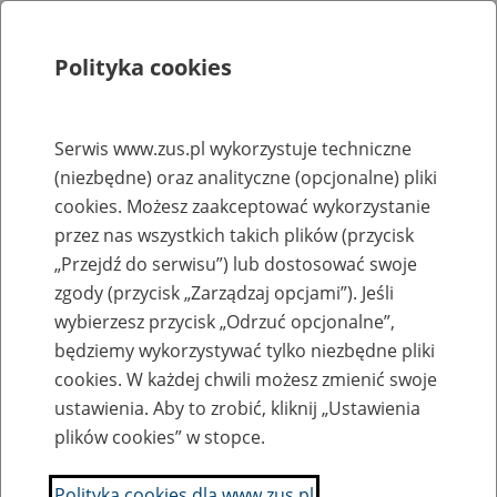
Polityka cookies
Szukaj
Menu
Serwis www.zus.pl wykorzystuje techniczne
(niezbędne) oraz analityczne (opcjonalne) pliki
Rejestry, ewidencje i archiwa
cookies. Możesz zaakceptować wykorzystanie
Baza zlikwidowanych lub
przez nas wszystkich takich plików (przycisk
„Przejdź do serwisu”) lub dostosować swoje
przekształconych zakładów pracy
zgody (przycisk „Zarządzaj opcjami”). Jeśli
wybierzesz przycisk „Odrzuć opcjonalne”,
Nazwa zakładu pracy:
będziemy wykorzystywać tylko niezbędne pliki
cookies. W każdej chwili możesz zmienić swoje
ustawienia. Aby to zrobić, kliknij „Ustawienia
plików cookies” w stopce.
SZUKAJ
Polityka cookies dla www.zus.pl