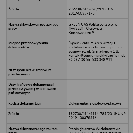
992700/611/628/2015; UNP:
2019-00357173
GREEN GAS Polska Sp. z o.o. w
likwidacji - Cieszyn, ul.
Kraszewskiego 9
Śląskie Centrum Archiwizacji i
Iniclatyw Gospodarczych Sp. z o.o. -
Sosnowiec, ul. Grenadierów 1 B;
kontakt@centrumarchiwizacji.pl; tel.
32 297 38 56, 503 048 911
Dokumentacja osobowo-płacowa
992700/611/611/1785/2015; UNP:
2019 - 00378316
Przedsiębiorstwo Wielobranżowe
UTECH-SYSTEM Ryszard Malman -