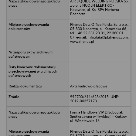
AIR LIQUIDE WELDING POLSKA Sp.
z o.o. LINCOLN ELEKTRIC -
Katowice, ul. Ks. BPA Herberta
Bednorza
Rhenus Data Office Polska Sp. z o.o.,
05-830 Nadarzyn, al. Katowicka 66,
tel. +48 22 331 23 31; 22 380 01
07; e-mail: info.data@pl.rhenus.com,
www.rhenus.pl
Akta kadrowo-płacowe
992700/611/628/2015; UNP:
2019-00357173
Forma Handlowa VIP D.Sobociak
Spółka Jawna w likwidacji - Kraków,
ul. Wrocławska 16
Rhenus Data Office Polska Sp. z o.o.,
05-830 Nadarzyn, al. Katowicka 66,