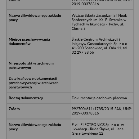
2019-00378316
Wyższa Szkoła Zarządzania i Nauk
Społecznych im. Ks. E. Szramka w
Tychach w likwidacji - Tychy, ul.
Ciasna 3
Śląskie Centrum Archiwizacji i
Inicjatyw Gospodarczych Sp. z o.o. -
41-200 Sosnowiec, ul. Orla 11; tel.
32 297 38 56
Dokumentacja osobowo-płacowa
992700/611/1785/2015-SAK; UNP:
2019-00378316
E.v.i. ELECTRONICS Sp. z o.o. w
likwidacji - Ruda Śląska, ul. Jana
Gierałtowskiego 12