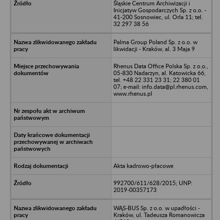
Śląskie Centrum Archiwizacji i
Inicjatyw Gospodarczych Sp. z o.o. -
41-200 Sosnowiec, ul. Orla 11; tel.
32 297 38 56
Palma Group Poland Sp. z o.o. w
likwidacji - Kraków, al. 3 Maja 9
Rhenus Data Office Polska Sp. z o.o.,
05-830 Nadarzyn, al. Katowicka 66,
tel. +48 22 331 23 31; 22 380 01
07; e-mail: info.data@pl.rhenus.com,
www.rhenus.pl
Akta kadrowo-płacowe
992700/611/628/2015; UNP:
2019-00357173
WĄS-BUS Sp. z o.o. w upadłości -
Kraków, ul. Tadeusza Romanowicza