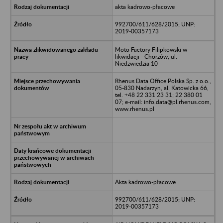
akta kadrowo-płacowe
992700/611/628/2015; UNP:
2019-00357173
Moto Factory Filipkowski w
likwidacji - Chorzów, ul.
Niedzwiedzia 10
Rhenus Data Office Polska Sp. z o.o.,
05-830 Nadarzyn, al. Katowicka 66,
tel. +48 22 331 23 31; 22 380 01
07; e-mail: info.data@pl.rhenus.com,
www.rhenus.pl
Akta kadrowo-płacowe
992700/611/628/2015; UNP:
2019-00357173