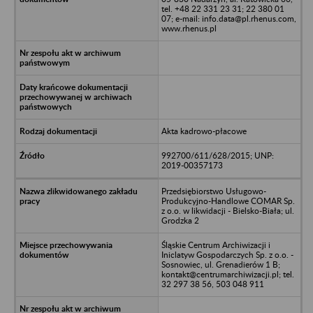
tel. +48 22 331 23 31; 22 380 01
07; e-mail: info.data@pl.rhenus.com,
www.rhenus.pl
Akta kadrowo-płacowe
992700/611/628/2015; UNP:
2019-00357173
Przedsiębiorstwo Usługowo-
Produkcyjno-Handlowe COMAR Sp.
z o.o. w likwidacji - Bielsko-Biała; ul.
Grodzka 2
Śląskie Centrum Archiwizacji i
Iniclatyw Gospodarczych Sp. z o.o. -
Sosnowiec, ul. Grenadierów 1 B;
kontakt@centrumarchiwizacji.pl; tel.
32 297 38 56, 503 048 911