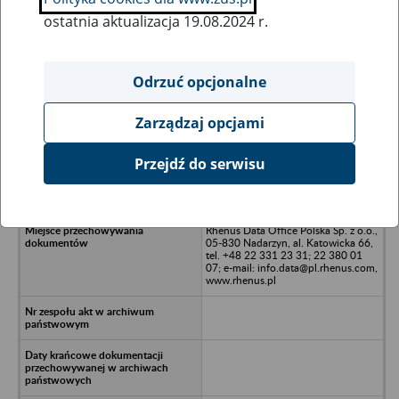
ostatnia aktualizacja 19.08.2024 r.
Wszystkie uwagi można przesyłać poprzez
formularz
Odrzuć opcjonalne
Zarządzaj opcjami
Ukryj wszystkie pozycje bazy
Przejdź do serwisu
Rona Polska Sp. z o.o. w likwidacji -
Warszawa, al. Królewska 23
Rhenus Data Office Polska Sp. z o.o.,
05-830 Nadarzyn, al. Katowicka 66,
tel. +48 22 331 23 31; 22 380 01
07; e-mail: info.data@pl.rhenus.com,
www.rhenus.pl