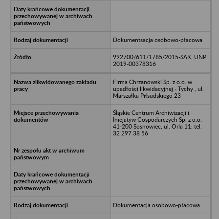
Dokumentsacja osobowo-płacowa
992700/611/1785/2015-SAK; UNP:
2019-00378316
Firma Chrzanowski Sp. z o.o. w
upadłości likwidacyjnej - Tychy , ul.
Marszałka Piłsudskiego 23
Śląskie Centrum Archiwizacji i
Inicjatyw Gospodarczych Sp. z o.o. -
41-200 Sosnowiec, ul. Orla 11; tel.
32 297 38 56
Dokumentacja osobowo-płacowa