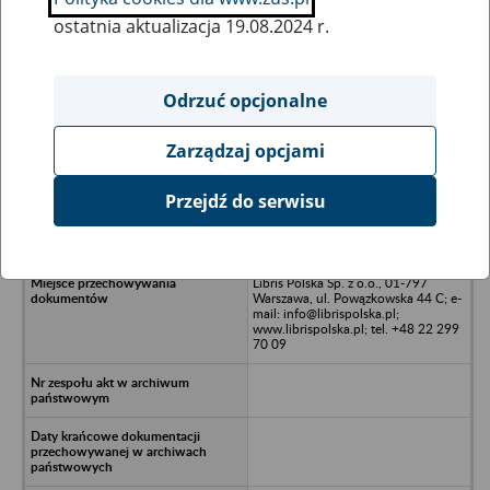
ostatnia aktualizacja 19.08.2024 r.
Wszystkie uwagi można przesyłać poprzez
formularz
Odrzuć opcjonalne
Zarządzaj opcjami
Ukryj wszystkie pozycje bazy
Przejdź do serwisu
3D4Medical Sp. z o.o. - Warszawa,
Al. Jerozolimskie 56 c
Libris Polska Sp. z o.o., 01-797
Warszawa, ul. Powązkowska 44 C; e-
mail: info@librispolska.pl;
www.librispolska.pl; tel. +48 22 299
70 09