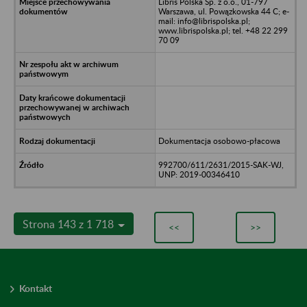
Libris Polska Sp. z o.o., 01-797
Warszawa, ul. Powązkowska 44 C; e-
mail: info@librispolska.pl;
www.librispolska.pl; tel. +48 22 299
70 09
Dokumentacja osobowo-płacowa
992700/611/2631/2015-SAK-WJ,
UNP: 2019-00346410
Strona 143 z 1 718
<<
>>
Kontakt