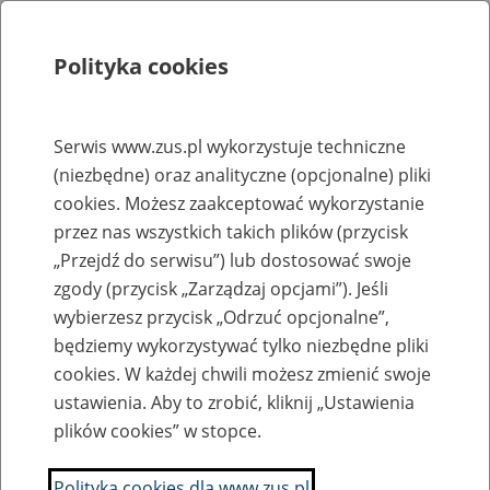
Polityka cookies
Szukaj
Menu
Serwis www.zus.pl wykorzystuje techniczne
(niezbędne) oraz analityczne (opcjonalne) pliki
Rejestry, ewidencje i archiwa
cookies. Możesz zaakceptować wykorzystanie
Baza zlikwidowanych lub
przez nas wszystkich takich plików (przycisk
„Przejdź do serwisu”) lub dostosować swoje
przekształconych zakładów pracy
zgody (przycisk „Zarządzaj opcjami”). Jeśli
wybierzesz przycisk „Odrzuć opcjonalne”,
Nazwa zakładu pracy:
będziemy wykorzystywać tylko niezbędne pliki
cookies. W każdej chwili możesz zmienić swoje
ustawienia. Aby to zrobić, kliknij „Ustawienia
plików cookies” w stopce.
SZUKAJ
Polityka cookies dla www.zus.pl