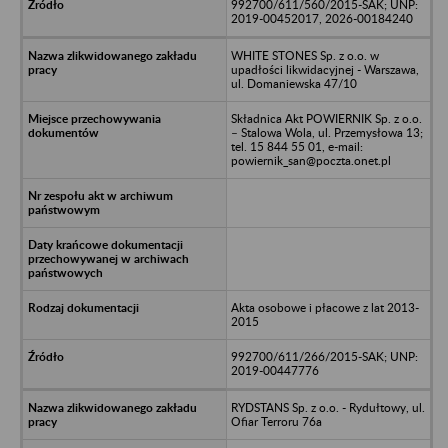
992700/611/560/2015-SAK; UNP:
2019-00452017, 2026-00184240
WHITE STONES Sp. z o.o. w
upadłości likwidacyjnej - Warszawa,
ul. Domaniewska 47/10
Składnica Akt POWIERNIK Sp. z o.o.
– Stalowa Wola, ul. Przemysłowa 13;
tel. 15 844 55 01, e-mail:
powiernik_san@poczta.onet.pl
Akta osobowe i płacowe z lat 2013-
2015
992700/611/266/2015-SAK; UNP:
2019-00447776
RYDSTANS Sp. z o.o. - Rydułtowy, ul.
Ofiar Terroru 76a