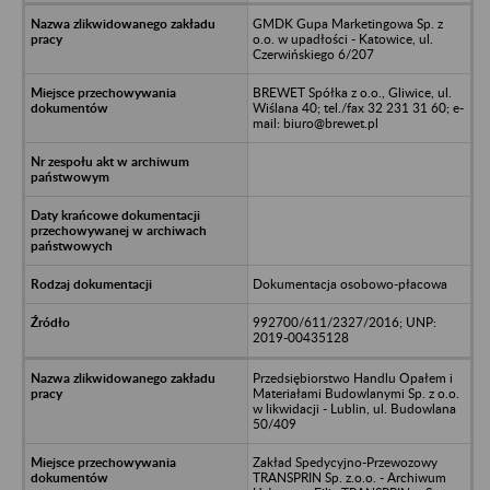
GMDK Gupa Marketingowa Sp. z
o.o. w upadłości - Katowice, ul.
Czerwińskiego 6/207
BREWET Spółka z o.o., Gliwice, ul.
Wiślana 40; tel./fax 32 231 31 60; e-
mail: biuro@brewet.pl
Dokumentacja osobowo-płacowa
992700/611/2327/2016; UNP:
2019-00435128
Przedsiębiorstwo Handlu Opałem i
Materiałami Budowlanymi Sp. z o.o.
w likwidacji - Lublin, ul. Budowlana
50/409
Zakład Spedycyjno-Przewozowy
TRANSPRIN Sp. z.o.o. - Archiwum