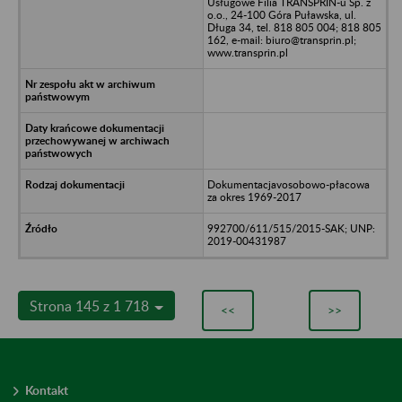
Usługowe Filia TRANSPRIN-u Sp. z
o.o., 24-100 Góra Puławska, ul.
Długa 34, tel. 818 805 004; 818 805
162, e-mail: biuro@transprin.pl;
www.transprin.pl
Dokumentacjavosobowo-płacowa
za okres 1969-2017
992700/611/515/2015-SAK; UNP:
2019-00431987
Strona 145 z 1 718
<<
>>
Kontakt