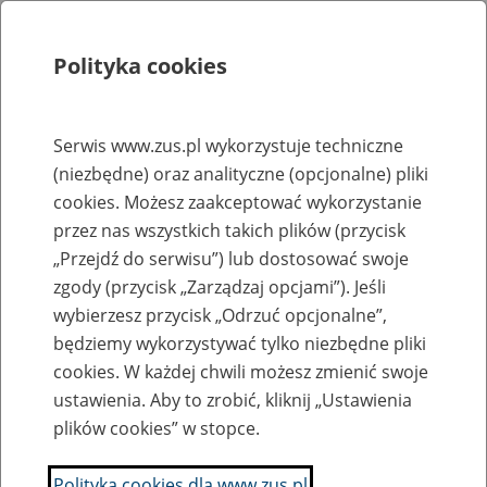
Polityka cookies
Szukaj
Menu
Serwis www.zus.pl wykorzystuje techniczne
(niezbędne) oraz analityczne (opcjonalne) pliki
Rejestry, ewidencje i archiwa
cookies. Możesz zaakceptować wykorzystanie
Baza zlikwidowanych lub
przez nas wszystkich takich plików (przycisk
„Przejdź do serwisu”) lub dostosować swoje
przekształconych zakładów pracy
zgody (przycisk „Zarządzaj opcjami”). Jeśli
wybierzesz przycisk „Odrzuć opcjonalne”,
Nazwa zakładu pracy:
będziemy wykorzystywać tylko niezbędne pliki
cookies. W każdej chwili możesz zmienić swoje
ustawienia. Aby to zrobić, kliknij „Ustawienia
plików cookies” w stopce.
SZUKAJ
Polityka cookies dla www.zus.pl