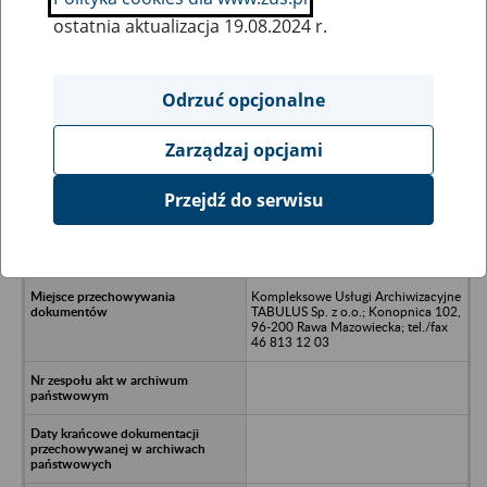
ostatnia aktualizacja 19.08.2024 r.
Wszystkie uwagi można przesyłać poprzez
formularz
Odrzuć opcjonalne
Zarządzaj opcjami
Ukryj wszystkie pozycje bazy
Przejdź do serwisu
Rolnicza Spółdzielnia Produkcyjna
NOWE Życie w Kuczyźnie w
likwidacji - Kuczyzna 32, Cielądz
Kompleksowe Usługi Archiwizacyjne
TABULUS Sp. z o.o.; Konopnica 102,
96-200 Rawa Mazowiecka; tel./fax
46 813 12 03