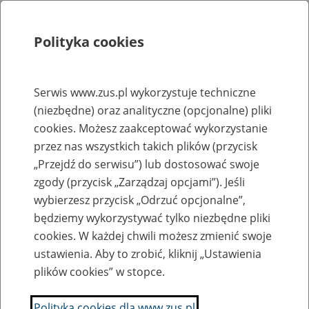
Polityka cookies
Szukaj
Menu
Serwis www.zus.pl wykorzystuje techniczne
(niezbędne) oraz analityczne (opcjonalne) pliki
Rejestry, ewidencje i archiwa
cookies. Możesz zaakceptować wykorzystanie
Baza zlikwidowanych lub
przez nas wszystkich takich plików (przycisk
„Przejdź do serwisu”) lub dostosować swoje
przekształconych zakładów pracy
zgody (przycisk „Zarządzaj opcjami”). Jeśli
wybierzesz przycisk „Odrzuć opcjonalne”,
Nazwa zakładu pracy:
będziemy wykorzystywać tylko niezbędne pliki
cookies. W każdej chwili możesz zmienić swoje
ustawienia. Aby to zrobić, kliknij „Ustawienia
plików cookies” w stopce.
SZUKAJ
Polityka cookies dla www.zus.pl