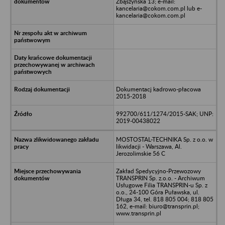
Zbąszyńska 13; e-mail:
kancelaria@cokom.com.pl lub e-
kancelaria@cokom.com.pl
Dokumentacj kadrowo-płacowa
2015-2018
992700/611/1274/2015-SAK; UNP:
2019-00438022
MOSTOSTAL-TECHNIKA Sp. z o.o. w
likwidacji - Warszawa, Al.
Jerozolimskie 56 C
Zakład Spedycyjno-Przewozowy
TRANSPRIN Sp. z.o.o. - Archiwum
Usługowe Filia TRANSPRIN-u Sp. z
o.o., 24-100 Góra Puławska, ul.
Długa 34, tel. 818 805 004; 818 805
162, e-mail: biuro@transprin.pl;
www.transprin.pl