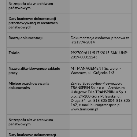
Dokumentacja osobowo-płacowa za
lata1994-2014
992700/611/517/2015-SAK; UNP:
2019-00311245
MT MANAGEMENT Sp. z o.o. -
Warszawa, ul. Grójecka 1/3
Zakład Spedycyjno-Przewozowy
TRANSPRIN Sp. z.o.o. - Archiwum
Usługowe Filia TRANSPRIN-u Sp. z
o.o., 24-100 Góra Puławska, ul.
Długa 34, tel. 818 805 004; 818 805
162, e-mail: biuro@transprin.pl;
www.transprin.pl