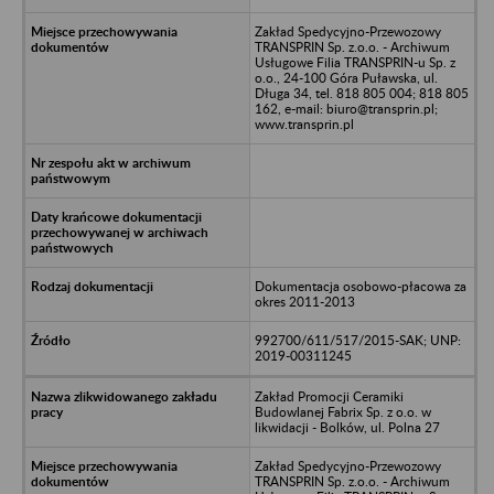
Zakład Spedycyjno-Przewozowy
TRANSPRIN Sp. z.o.o. - Archiwum
Usługowe Filia TRANSPRIN-u Sp. z
o.o., 24-100 Góra Puławska, ul.
Długa 34, tel. 818 805 004; 818 805
162, e-mail: biuro@transprin.pl;
www.transprin.pl
Dokumentacja osobowo-płacowa za
okres 2011-2013
992700/611/517/2015-SAK; UNP:
2019-00311245
Zakład Promocji Ceramiki
Budowlanej Fabrix Sp. z o.o. w
likwidacji - Bolków, ul. Polna 27
Zakład Spedycyjno-Przewozowy
TRANSPRIN Sp. z.o.o. - Archiwum