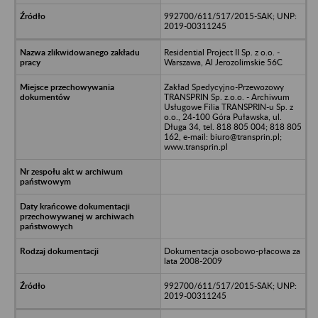
992700/611/517/2015-SAK; UNP:
2019-00311245
Residential Project II Sp. z o.o. -
Warszawa, Al Jerozolimskie 56C
Zakład Spedycyjno-Przewozowy
TRANSPRIN Sp. z.o.o. - Archiwum
Usługowe Filia TRANSPRIN-u Sp. z
o.o., 24-100 Góra Puławska, ul.
Długa 34, tel. 818 805 004; 818 805
162, e-mail: biuro@transprin.pl;
www.transprin.pl
Dokumentacja osobowo-płacowa za
lata 2008-2009
992700/611/517/2015-SAK; UNP:
2019-00311245