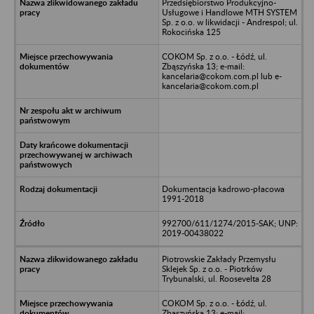
Przedsiębiorstwo Produkcyjno-
Usługowe i Handlowe MTH SYSTEM
Sp. z o.o. w likwidacji - Andrespol; ul.
Rokocińska 125
COKOM Sp. z o.o. - Łódź, ul.
Zbąszyńska 13; e-mail:
kancelaria@cokom.com.pl lub e-
kancelaria@cokom.com.pl
Dokumentacja kadrowo-płacowa
1991-2018
992700/611/1274/2015-SAK; UNP:
2019-00438022
Piotrowskie Zakłady Przemysłu
Sklejek Sp. z o.o. - Piotrków
Trybunalski, ul. Roosevelta 28
COKOM Sp. z o.o. - Łódź, ul.
Zbąszyńska 13; e-mail: