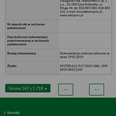
Usługowe Filia TRANSPRIN-u Sp. z
o.o., 24-100 Góra Puławska, ul.
Długa 34, tel. 818 805 004; 818 805
162, e-mail: biuro@transprin.pl;
www.transprin.pl
Dokumentacja osobowo-płacowa za
okres 1993-2019
992700/611/517/2015-SAK; UNP:
2019-00311245
Strona 147 z 1 718
<<
>>
Kontakt