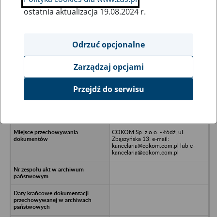
ostatnia aktualizacja 19.08.2024 r.
Wszystkie uwagi można przesyłać poprzez
formularz
Odrzuć opcjonalne
Zarządzaj opcjami
Ukryj wszystkie pozycje bazy
Przejdź do serwisu
Regionalna Izba Gospodarcza w
Likwidacji - Piotrków Trybunalski, al.
1-go Maja 3
COKOM Sp. z o.o. - Łódź, ul.
Zbąszyńska 13; e-mail:
kancelaria@cokom.com.pl lub e-
kancelaria@cokom.com.pl