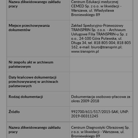
Centrum Edukacji medycznej
CEMED Sp. z o.o. w likwidacji -
Warszawa, ul. Władysława
Broniewskiego 89
Zakład Spedycyjno-Przewozowy
TRANSPRIN Sp. z.o.o. - Archiwum
Usługowe Filia TRANSPRIN-u Sp. z
o.o., 24-100 Góra Puławska, ul.
Długa 34, tel. 818 805 004; 818 805
162, e-mail: biuro@transprin.pl;
www.transprin.pl
Dokumentacja osobowo-płacowa za
okres 2009-2018
992700/611/517/2015-SAK; UNP:
2019-00311245
Centrum Diagnostyki Obrazowej Sp.
z o.o. w likwidacji - Warszawa, ul.
Broniewskiego 89