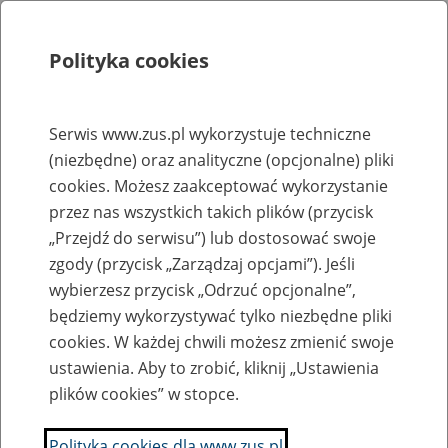
Polityka cookies
Szukaj
Menu
Serwis www.zus.pl wykorzystuje techniczne
(niezbędne) oraz analityczne (opcjonalne) pliki
Rejestry, ewidencje i archiwa
cookies. Możesz zaakceptować wykorzystanie
Baza zlikwidowanych lub
przez nas wszystkich takich plików (przycisk
„Przejdź do serwisu”) lub dostosować swoje
przekształconych zakładów pracy
zgody (przycisk „Zarządzaj opcjami”). Jeśli
wybierzesz przycisk „Odrzuć opcjonalne”,
Nazwa zakładu pracy:
będziemy wykorzystywać tylko niezbędne pliki
cookies. W każdej chwili możesz zmienić swoje
ustawienia. Aby to zrobić, kliknij „Ustawienia
plików cookies” w stopce.
SZUKAJ
Polityka cookies dla www.zus.pl