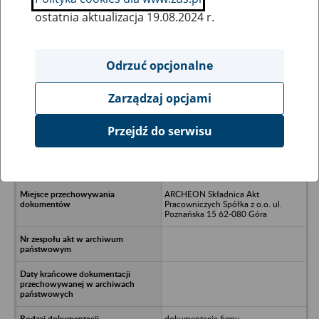
ostatnia aktualizacja 19.08.2024 r.
Wszystkie uwagi można przesyłać poprzez
formularz
Odrzuć opcjonalne
Zarządzaj opcjami
Ukryj wszystkie pozycje bazy
Przejdź do serwisu
TRUSK S.A. - Poznań ul. Sarmacka 7
(TRUST Nieruchomości oraz INFRA
Spółka z o.o.)
ARCHEON Składnica Akt
Pracowniczych Spółka z o.o. ul.
Poznańska 15 62-080 Góra
dokumentacja firmy