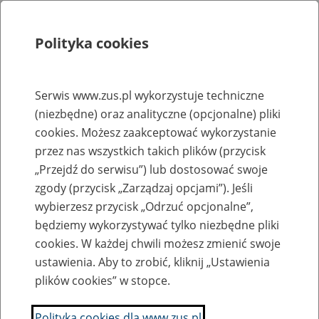
Polityka cookies
Szukaj
Menu
Serwis www.zus.pl wykorzystuje techniczne
(niezbędne) oraz analityczne (opcjonalne) pliki
Rejestry, ewidencje i archiwa
cookies. Możesz zaakceptować wykorzystanie
Baza zlikwidowanych lub
przez nas wszystkich takich plików (przycisk
„Przejdź do serwisu”) lub dostosować swoje
przekształconych zakładów pracy
zgody (przycisk „Zarządzaj opcjami”). Jeśli
wybierzesz przycisk „Odrzuć opcjonalne”,
Nazwa zakładu pracy:
będziemy wykorzystywać tylko niezbędne pliki
cookies. W każdej chwili możesz zmienić swoje
ustawienia. Aby to zrobić, kliknij „Ustawienia
plików cookies” w stopce.
SZUKAJ
Polityka cookies dla www.zus.pl