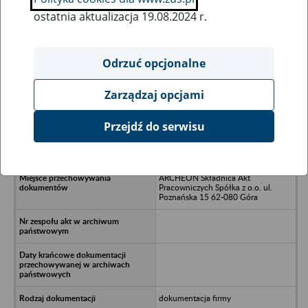
ostatnia aktualizacja 19.08.2024 r.
Wszystkie uwagi można przesyłać poprzez
formularz
Odrzuć opcjonalne
Zarządzaj opcjami
Ukryj wszystkie pozycje bazy
Przejdź do serwisu
INEX System Spółka z o.o. Jasin, ul.
Ławęcińska 27A
ARCHEON Składnica Akt
Pracowniczych Spółka z o.o. ul.
Poznańska 15 62-080 Góra
dokumentacja firmy