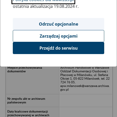
ostatnia aktualizacja 19.08.2024 r.
Wszystkie uwagi można przesyłać poprzez
formularz
Odrzuć opcjonalne
Zarządzaj opcjami
Ukryj wszystkie pozycje bazy
Przejdź do serwisu
Fabryka Tkanin Spółka z o.o. w
upadłości w Pabianicach
Archiwum Państwowe w Warszawie
Oddział Dokumentacji Osobowej i
Płacowej w Milanówku, ul. Stefana
Okrzei 1, 05-822 Milanówek, tel. 22
724 76 05,
apw.milanowek@warszawa.archiwa.
gov.pl