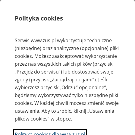
Polityka cookies
Szukaj
Menu
Serwis www.zus.pl wykorzystuje techniczne
(niezbędne) oraz analityczne (opcjonalne) pliki
Rejestry, ewidencje i archiwa
cookies. Możesz zaakceptować wykorzystanie
Baza zlikwidowanych lub
przez nas wszystkich takich plików (przycisk
„Przejdź do serwisu”) lub dostosować swoje
przekształconych zakładów pracy
zgody (przycisk „Zarządzaj opcjami”). Jeśli
wybierzesz przycisk „Odrzuć opcjonalne”,
Nazwa zakładu pracy:
będziemy wykorzystywać tylko niezbędne pliki
cookies. W każdej chwili możesz zmienić swoje
ustawienia. Aby to zrobić, kliknij „Ustawienia
plików cookies” w stopce.
SZUKAJ
Polityka cookies dla www.zus.pl