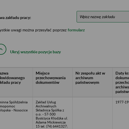
wa zakładu pracy:
ystkie uwagi można przesyłać poprzez
formularz
Ukryj wszystkie pozycje bazy
azwa
Miejsce
Nr zespołu akt w
Daty k
likwidowanego
przechowywania
archiwum
dokume
akładu pracy
dokumentów
państwowym
przech
archiw
państw
inna Spółdzielnia
Zakład Usług
1977-19
amopomoc
Archiwalnych
łopska - Nosocice
Składnica Spółka z
o.o. - 57-500
Bystrzyca Kłodzka ul.
Adama Mickiewicza
15 tel. (74) 6441327;