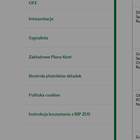
OFE
DO
Sp
Interpretacje
R
Sygnalista
Gm
Zakładowe Plany Kont
S
Ch
R
Kontrola płatników składek
Polityka cookies
O
PO
N
Instrukcja korzystania z BIP ZUS
Gm