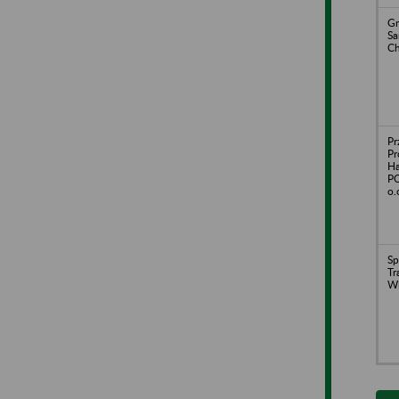
Gm
S
Ch
Pr
Pr
H
PO
o.
Sp
Tr
Wi