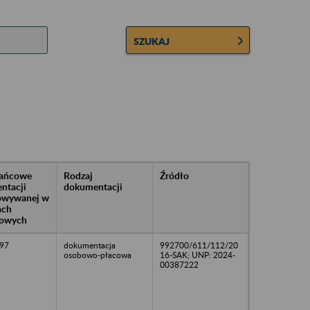
SZUKAJ
rańcowe
Rodzaj
Źródło
ntacji
dokumentacji
owywanej w
ach
owych
97
dokumentacja
992700/611/112/20
osobowo-płacowa
16-SAK; UNP: 2024-
00387222