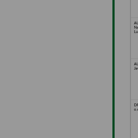
A
Na
Lu
A
Ja
DR
o.