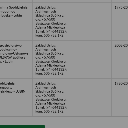
inna Spółdzielnia
Zakład Usług
1975-20
amopomoc
Archiwalnych
łopska - Lubin
Składnica Spółka z
o.o. - 57-500
Bystrzyca Kłodzka ul.
Adama Mickiewicza
15 tel. (74) 6441327;
kom. 606 732 172
zedsiębiorstwo
Zakład Usług
2003-20
odukcyjno-
Archiwalnych
andlowo-Usługowe
Składnica Spółka z
LSPAW Spółka z
o.o. - 57-500
o. - Lubin
Bystrzyca Kłodzka ul.
Adama Mickiewicza
15 tel. (74) 6441327;
kom. 606 732 172
ółdzielnia
Zakład Usług
1980-20
ansportu
Archiwalnych
ejskiego - LUBIN
Składnica Spółka z
o.o. - 57-500
Bystrzyca Kłodzka ul.
Adama Mickiewicza
15 tel. (74) 6441327;
kom. 606 732 172