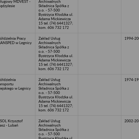
sługowy MDVEST -
Archiwalnych
ędzylesie
Składnica Spółka z
o.o. - 57-500
Bystrzyca Kłodzka ul.
Adama Mickiewicza
15 tel. (74) 6441327;
kom. 606 732 172
ółdzielnia Pracy
Zakład Usług
1994-20
ANSPED w Legnicy
Archiwalnych
Składnica Spółka z
o.o. - 57-500
Bystrzyca Kłodzka ul.
Adama Mickiewicza
15 tel. (74) 6441327;
kom. 606 732 172
ółdzielnia
Zakład Usług
1974-19
ansportu
Archiwalnych
ejskiego w Legnicy
Składnica Spółka z
o.o. - 57-500
Bystrzyca Kłodzka ul.
Adama Mickiewicza
15 tel. (74) 6441327;
kom. 606 732 172
SOL Krzysztof
Zakład Usług
2002-20
iasz - Lubań
Archiwalnych
Składnica Spółka z
o.o. - 57-500
Bystrzyca Kłodzka ul.