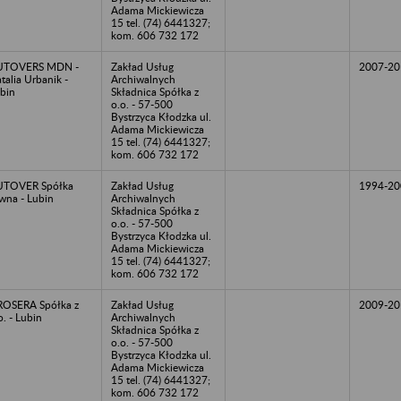
Adama Mickiewicza
15 tel. (74) 6441327;
kom. 606 732 172
UTOVERS MDN -
Zakład Usług
2007-20
talia Urbanik -
Archiwalnych
bin
Składnica Spółka z
o.o. - 57-500
Bystrzyca Kłodzka ul.
Adama Mickiewicza
15 tel. (74) 6441327;
kom. 606 732 172
UTOVER Spółka
Zakład Usług
1994-20
wna - Lubin
Archiwalnych
Składnica Spółka z
o.o. - 57-500
Bystrzyca Kłodzka ul.
Adama Mickiewicza
15 tel. (74) 6441327;
kom. 606 732 172
OSERA Spółka z
Zakład Usług
2009-20
o. - Lubin
Archiwalnych
Składnica Spółka z
o.o. - 57-500
Bystrzyca Kłodzka ul.
Adama Mickiewicza
15 tel. (74) 6441327;
kom. 606 732 172