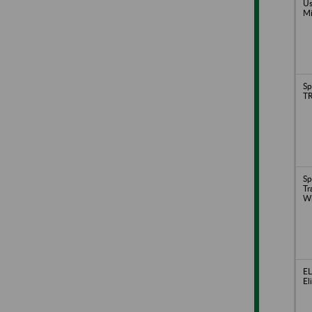
U
Mi
Sp
TR
Sp
Tr
Wi
EL
El