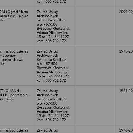
kom. 606 732 172
M i Ogród Marta
Zakład Usług
2009-20
ółka z o.o. - Nowa
Archiwalnych
uda
Składnica Spółka z
o.o. - 57-500
Bystrzyca Kłodzka ul.
Adama Mickiewicza
15 tel. (74) 6441327;
kom. 606 732 172
inna Spółdzielnia
Zakład Usług
1976-20
amopomoc
Archiwalnych
łopska - Nowa
Składnica Spółka z
uda
o.o. - 57-500
Bystrzyca Kłodzka ul.
Adama Mickiewicza
15 tel. (74) 6441327;
kom. 606 732 172
RT JOHANN-
Zakład Usług
1994-20
LEN Spółka z o.o. -
Archiwalnych
owa Ruda
Składnica Spółka z
o.o. - 57-500
Bystrzyca Kłodzka ul.
Adama Mickiewicza
15 tel. (74) 6441327;
kom. 606 732 172
inna Spółdzielnia
Zakład Usług
1976-20