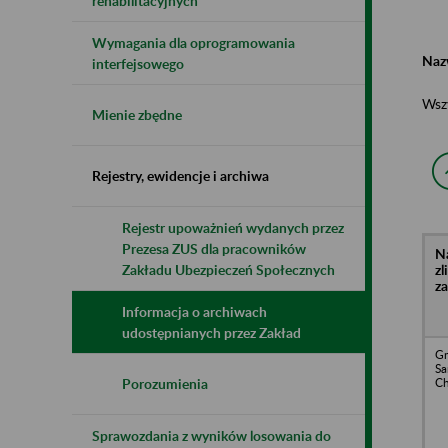
rehabilitacyjnych
Wymagania dla oprogramowania
Naz
interfejsowego
Wsz
Mienie zbędne
Rejestry, ewidencje i archiwa
Rejestr upoważnień wydanych przez
Prezesa ZUS dla pracowników
N
z
Zakładu Ubezpieczeń Społecznych
z
Informacja o archiwach
udostępnianych przez Zakład
Gm
S
Ch
Porozumienia
Sprawozdania z wyników losowania do