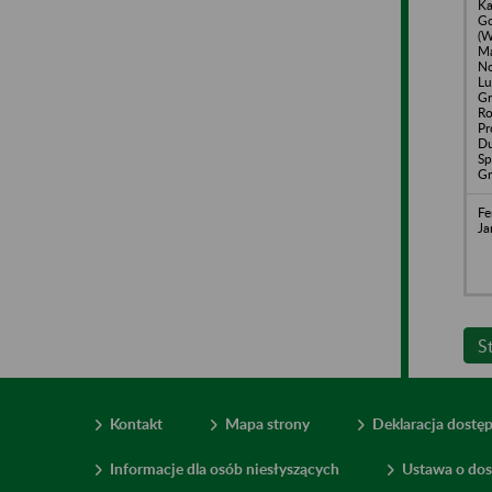
Ka
Go
(W
Ma
No
Lu
Gr
Ro
Pr
Du
Sp
Gn
Fe
Ja
S
Kontakt
Mapa strony
Deklaracja dostę
Informacje dla osób niesłyszących
Ustawa o dos