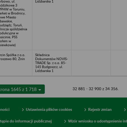
rbowo, ul.
Lidzbarska 1
ździkowa 3
PHW w Toruniu,
rket w Brodnicy,
we Miasto
bawskie,
udziądz, Toruń,
lnicza spóldzielnia
odukcyjna w
sicinie, PSS
ołem w
iewkowie)
rcin Spółka z o.o.
Składnica
roszewo 80, Żnin
Dokumentów NOVIS-
TRADE Sp. z o.o. 85-
145 Bydgoszcz, ul.
Lidzbarska 1
32 881 - 32 900 z 34 356.
trona 1645 z 1 718
pności
Ustawienia plików cookies
Rejestr zmian
tępie do informacji publicznej
Wzór wniosku o udostępnienie inf