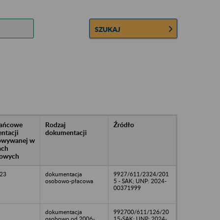
SZUKAJ
rańcowe
Rodzaj
Źródło
ntacji
dokumentacji
owywanej w
ach
owych
23
dokumentacja
9927/611/2324/201
osobowo-płacowa
5 - SAK; UNP: 2024-
00371999
dokumentacja
992700/611/126/20
osobowo od 2006-
15-SAK; UNP: 2024-