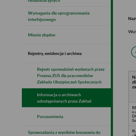
rehabilitacyjnych
Wymagania dla oprogramowania
Naz
interfejsowego
Wsz
Mienie zbędne
Rejestry, ewidencje i archiwa
Rejestr upoważnień wydanych przez
Prezesa ZUS dla pracowników
N
z
Zakładu Ubezpieczeń Społecznych
z
Informacja o archiwach
udostępnianych przez Zakład
BE
o.
Dł
Porozumienia
Sz
RU
Sprawozdania z wyników losowania do
- 