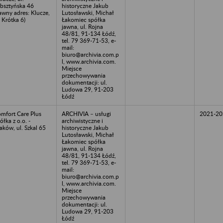
bsztyńska 46
historyczne Jakub
awny adres: Klucze,
Lutosławski, Michał
. Krótka 6)
Łakomiec spółka
jawna, ul. Rojna
48/81, 91-134 Łódź,
tel. 79 369-71-53, e-
mail:
biuro@archivia.com.p
l, www.archivia.com.
Miejsce
przechowywania
dokumentacji: ul.
Ludowa 29, 91-203
Łódź
mfort Care Plus
ARCHIVIA – usługi
2021-20
ółka z o.o. -
archiwistyczne i
aków, ul. Szkal 65
historyczne Jakub
Lutosławski, Michał
Łakomiec spółka
jawna, ul. Rojna
48/81, 91-134 Łódź,
tel. 79 369-71-53, e-
mail:
biuro@archivia.com.p
l, www.archivia.com.
Miejsce
przechowywania
dokumentacji: ul.
Ludowa 29, 91-203
Łódź