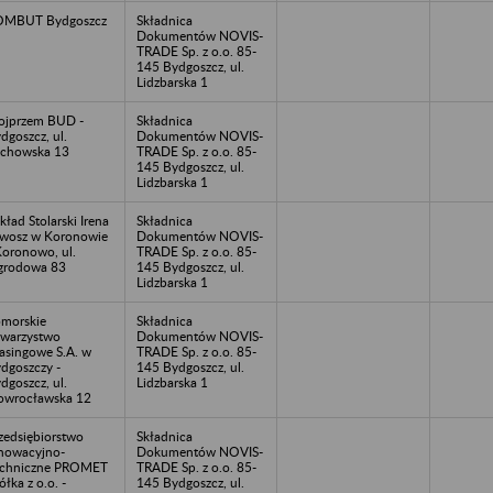
OMBUT Bydgoszcz
Składnica
Dokumentów NOVIS-
TRADE Sp. z o.o. 85-
145 Bydgoszcz, ul.
Lidzbarska 1
ojprzem BUD -
Składnica
dgoszcz, ul.
Dokumentów NOVIS-
chowska 13
TRADE Sp. z o.o. 85-
145 Bydgoszcz, ul.
Lidzbarska 1
kład Stolarski Irena
Składnica
wosz w Koronowie
Dokumentów NOVIS-
Koronowo, ul.
TRADE Sp. z o.o. 85-
grodowa 83
145 Bydgoszcz, ul.
Lidzbarska 1
morskie
Składnica
warzystwo
Dokumentów NOVIS-
asingowe S.A. w
TRADE Sp. z o.o. 85-
dgoszczy -
145 Bydgoszcz, ul.
dgoszcz, ul.
Lidzbarska 1
owrocławska 12
zedsiębiorstwo
Składnica
nowacyjno-
Dokumentów NOVIS-
echniczne PROMET
TRADE Sp. z o.o. 85-
ółka z o.o. -
145 Bydgoszcz, ul.