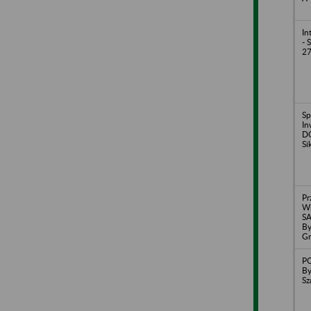
In
- 
27
Sp
In
DO
Si
Pr
Wi
S
By
Gr
P
By
Sz