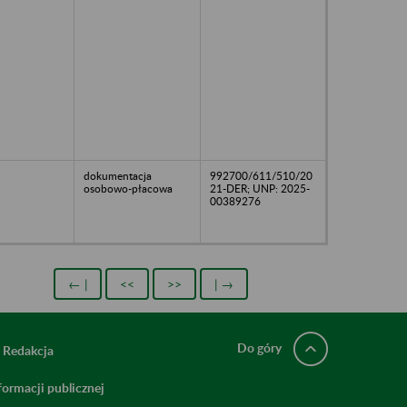
dokumentacja
992700/611/510/20
osobowo-płacowa
21-DER; UNP: 2025-
00389276
← |
<<
>>
| →
Do góry
Redakcja
ormacji publicznej