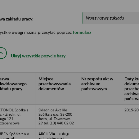
wa zakładu pracy:
ystkie uwagi można przesyłać poprzez
formularz
Ukryj wszystkie pozycje bazy
azwa
Miejsce
Nr zespołu akt w
Daty k
likwidowanego
przechowywania
archiwum
dokume
akładu pracy
dokumentów
państwowym
przech
archiw
państw
TONOL Spółka z
Składnica Akt Kle
2015-20
o. - Zręcin, ul.
Spółka z o.o. 38-200
uga 121
Jasło, ul. Towarowa
czepańcowa
29 tel. (13) 448 02 02
BEN Spółka z o.o.
ARCHIVIA – usługi
Klucze, ul.
archiwistyczne i