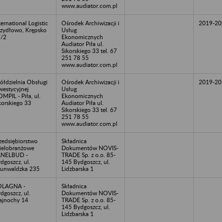
www.audiator.com.pl
ternational Logistic
Ośrodek Archiwizacji i
2019-20
Szydłowo, Krępsko
Usług
/2
Ekonomicznych
Audiator Piła ul.
Sikorskiego 33 tel. 67
251 78 55
www.audiator.com.pl
ółdzielnia Obsługi
Ośrodek Archiwizacji i
2019-20
westycyjnej
Usług
MPIL - Piła, ul.
Ekonomicznych
korskiego 33
Audiator Piła ul.
Sikorskiego 33 tel. 67
251 78 55
www.audiator.com.pl
zedsiębiorstwo
Składnica
elobranżowe
Dokumentów NOVIS-
ANELBUD -
TRADE Sp. z o.o. 85-
dgoszcz, ul.
145 Bydgoszcz, ul.
unwaldzka 235
Lidzbarska 1
OLAGNA -
Składnica
dgoszcz, ul.
Dokumentów NOVIS-
ajnochy 14
TRADE Sp. z o.o. 85-
145 Bydgoszcz, ul.
Lidzbarska 1