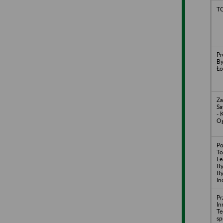
T
Pr
By
Ło
Za
Sa
- 
O
Po
To
Le
By
By
In
Pr
In
T
sp