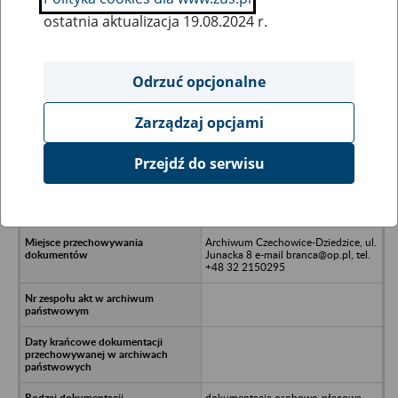
ostatnia aktualizacja 19.08.2024 r.
Wszystkie uwagi można przesyłać poprzez
formularz
Odrzuć opcjonalne
Zarządzaj opcjami
Ukryj wszystkie pozycje bazy
Przejdź do serwisu
Zakład Instalacji Wodno-
Kanalizacyjnej CO i Gaz Michał
Bizoń - Łękawica
Archiwum Czechowice-Dziedzice, ul.
Junacka 8 e-mail branca@op.pl, tel.
+48 32 2150295
dokumentacja osobowo-płacowa