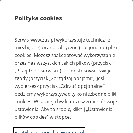
Polityka cookies
Szukaj
Menu
Serwis www.zus.pl wykorzystuje techniczne
(niezbędne) oraz analityczne (opcjonalne) pliki
Rejestry, ewidencje i archiwa
cookies. Możesz zaakceptować wykorzystanie
Baza zlikwidowanych lub
przez nas wszystkich takich plików (przycisk
„Przejdź do serwisu”) lub dostosować swoje
przekształconych zakładów pracy
zgody (przycisk „Zarządzaj opcjami”). Jeśli
wybierzesz przycisk „Odrzuć opcjonalne”,
Nazwa zakładu pracy:
będziemy wykorzystywać tylko niezbędne pliki
cookies. W każdej chwili możesz zmienić swoje
ustawienia. Aby to zrobić, kliknij „Ustawienia
plików cookies” w stopce.
SZUKAJ
Polityka cookies dla www.zus.pl