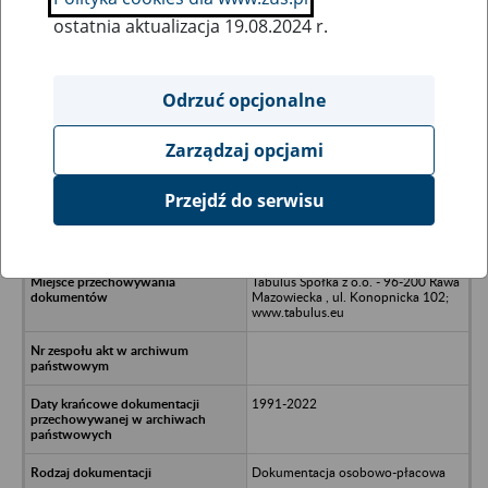
ostatnia aktualizacja 19.08.2024 r.
Wszystkie uwagi można przesyłać poprzez
formularz
Odrzuć opcjonalne
Zarządzaj opcjami
Ukryj wszystkie pozycje bazy
Przejdź do serwisu
Rolnicza Spółdzielnia Produkcyjna w
Małkowie - Małków 90 Warta
Tabulus Spółka z o.o. - 96-200 Rawa
Mazowiecka , ul. Konopnicka 102;
www.tabulus.eu
1991-2022
Dokumentacja osobowo-płacowa