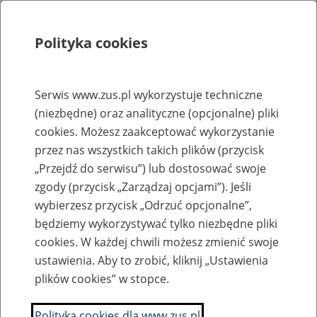
Polityka cookies
Szukaj
Menu
Serwis www.zus.pl wykorzystuje techniczne
(niezbędne) oraz analityczne (opcjonalne) pliki
Rejestry, ewidencje i archiwa
cookies. Możesz zaakceptować wykorzystanie
Baza zlikwidowanych lub
przez nas wszystkich takich plików (przycisk
„Przejdź do serwisu”) lub dostosować swoje
przekształconych zakładów pracy
zgody (przycisk „Zarządzaj opcjami”). Jeśli
wybierzesz przycisk „Odrzuć opcjonalne”,
Nazwa zakładu pracy:
będziemy wykorzystywać tylko niezbędne pliki
cookies. W każdej chwili możesz zmienić swoje
ustawienia. Aby to zrobić, kliknij „Ustawienia
plików cookies” w stopce.
SZUKAJ
Polityka cookies dla www.zus.pl