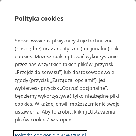
Polityka cookies
Szukaj
Menu
Serwis www.zus.pl wykorzystuje techniczne
(niezbędne) oraz analityczne (opcjonalne) pliki
Rejestry, ewidencje i archiwa
cookies. Możesz zaakceptować wykorzystanie
Baza zlikwidowanych lub
przez nas wszystkich takich plików (przycisk
„Przejdź do serwisu”) lub dostosować swoje
przekształconych zakładów pracy
zgody (przycisk „Zarządzaj opcjami”). Jeśli
wybierzesz przycisk „Odrzuć opcjonalne”,
Nazwa zakładu pracy:
będziemy wykorzystywać tylko niezbędne pliki
cookies. W każdej chwili możesz zmienić swoje
ustawienia. Aby to zrobić, kliknij „Ustawienia
plików cookies” w stopce.
SZUKAJ
Polityka cookies dla www.zus.pl