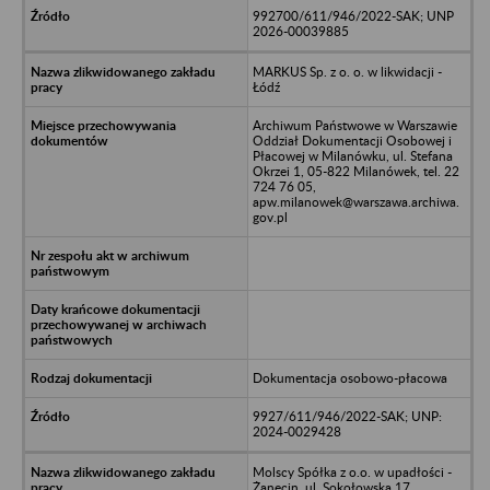
992700/611/946/2022-SAK; UNP
2026-00039885
MARKUS Sp. z o. o. w likwidacji -
Łódź
Archiwum Państwowe w Warszawie
Oddział Dokumentacji Osobowej i
Płacowej w Milanówku, ul. Stefana
Okrzei 1, 05-822 Milanówek, tel. 22
724 76 05,
apw.milanowek@warszawa.archiwa.
gov.pl
Dokumentacja osobowo-płacowa
9927/611/946/2022-SAK; UNP:
2024-0029428
Molscy Spółka z o.o. w upadłości -
Żanecin, ul. Sokołowska 17