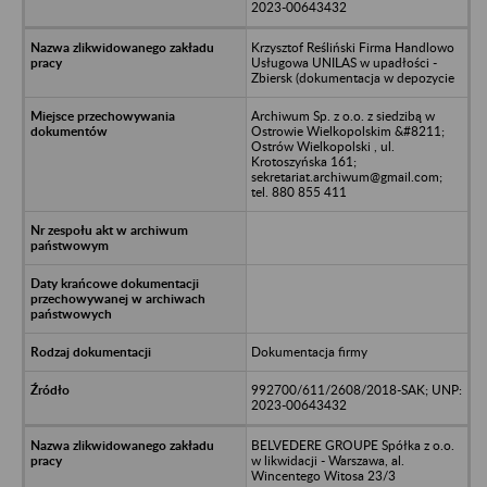
2023-00643432
Krzysztof Reśliński Firma Handlowo
Usługowa UNILAS w upadłości -
Zbiersk (dokumentacja w depozycie
Archiwum Sp. z o.o. z siedzibą w
Ostrowie Wielkopolskim &#8211;
Ostrów Wielkopolski , ul.
Krotoszyńska 161;
sekretariat.archiwum@gmail.com;
tel. 880 855 411
Dokumentacja firmy
992700/611/2608/2018-SAK; UNP:
2023-00643432
BELVEDERE GROUPE Spółka z o.o.
w likwidacji - Warszawa, al.
Wincentego Witosa 23/3