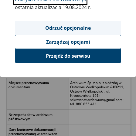
ostatnia aktualizacja 19.08.2024 r.
Wszystkie uwagi można przesyłać poprzez
formularz
Odrzuć opcjonalne
Zarządzaj opcjami
Ukryj wszystkie pozycje bazy
Przejdź do serwisu
Przedsiębiorstwo Budowlane Pe Be
Spółka z o.o. w likwidacji z siedzibą
w Tczewie - Tczew, ul. 30 Stycznia 32
Archiwum Sp. z o.o. z siedzibą w
Ostrowie Wielkopolskim &#8211;
Ostrów Wielkopolski , ul.
Krotoszyńska 161;
sekretariat.archiwum@gmail.com;
tel. 880 855 411