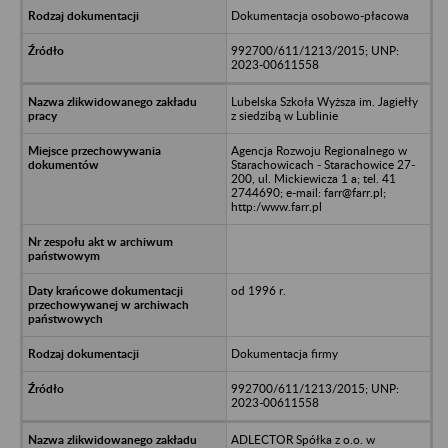
Dokumentacja osobowo-płacowa
992700/611/1213/2015; UNP:
2023-00611558
Lubelska Szkoła Wyższa im. Jagiełły
z siedzibą w Lublinie
Agencja Rozwoju Regionalnego w
Starachowicach - Starachowice 27-
200, ul. Mickiewicza 1 a; tel. 41
2744690; e-mail: farr@farr.pl;
http:/www.farr.pl
od 1996 r.
Dokumentacja firmy
992700/611/1213/2015; UNP:
2023-00611558
ADLECTOR Spółka z o.o. w