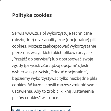
Polityka cookies
Szukaj
Menu
Serwis www.zus.pl wykorzystuje techniczne
(niezbędne) oraz analityczne (opcjonalne) pliki
Rejestry, ewidencje i archiwa
cookies. Możesz zaakceptować wykorzystanie
Baza zlikwidowanych lub
przez nas wszystkich takich plików (przycisk
„Przejdź do serwisu”) lub dostosować swoje
przekształconych zakładów pracy
zgody (przycisk „Zarządzaj opcjami”). Jeśli
wybierzesz przycisk „Odrzuć opcjonalne”,
Nazwa zakładu pracy:
będziemy wykorzystywać tylko niezbędne pliki
cookies. W każdej chwili możesz zmienić swoje
ustawienia. Aby to zrobić, kliknij „Ustawienia
plików cookies” w stopce.
SZUKAJ
Polityka cookies dla www.zus.pl