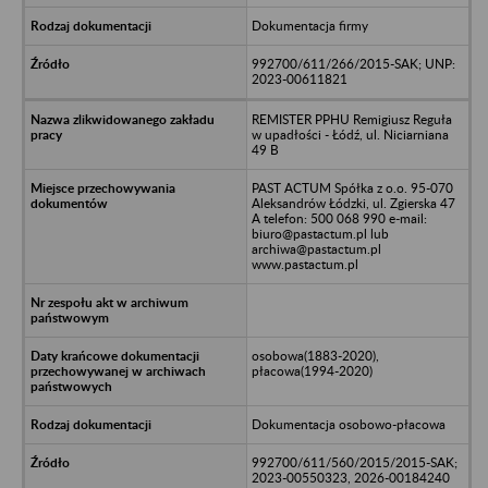
Dokumentacja firmy
992700/611/266/2015-SAK; UNP:
2023-00611821
REMISTER PPHU Remigiusz Reguła
w upadłości - Łódź, ul. Niciarniana
49 B
PAST ACTUM Spółka z o.o. 95-070
Aleksandrów Łódzki, ul. Zgierska 47
A telefon: 500 068 990 e-mail:
biuro@pastactum.pl lub
archiwa@pastactum.pl
www.pastactum.pl
osobowa(1883-2020),
płacowa(1994-2020)
Dokumentacja osobowo-płacowa
992700/611/560/2015/2015-SAK;
2023-00550323, 2026-00184240