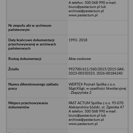
A telefon: 500 068 990 e-mail:
biuro@pastactum.pl lub
archiwa@pastactum.pl
www.pastactum.pl
1993- 2018
Akta osobowe
992700/611/560/2015/2015-SAK;
2023-00550323, 2026-00184240
WERTEX Poznań Spólka z o.o.
S&gt;K&gt; w upadłości likwidacyjnej
- Zbąszyńska 2
PAST ACTUM Spółka z o.o. 95-070
Aleksandrów Łódzki, ul. Zgierska 47
A telefon: 500 068 990 e-mail:
biuro@pastactum.pl lub
archiwa@pastactum.pl
www.pastactum.pl