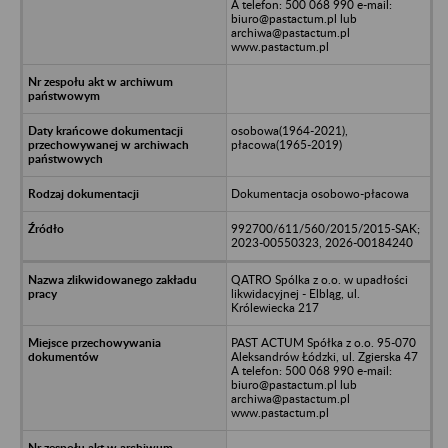
A telefon: 500 068 990 e-mail:
biuro@pastactum.pl lub
archiwa@pastactum.pl
www.pastactum.pl
osobowa(1964-2021),
płacowa(1965-2019)
Dokumentacja osobowo-płacowa
992700/611/560/2015/2015-SAK;
2023-00550323, 2026-00184240
QATRO Spólka z o.o. w upadłości
likwidacyjnej - Elbląg, ul.
Królewiecka 217
PAST ACTUM Spółka z o.o. 95-070
Aleksandrów Łódzki, ul. Zgierska 47
A telefon: 500 068 990 e-mail:
biuro@pastactum.pl lub
archiwa@pastactum.pl
www.pastactum.pl