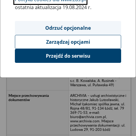
ostatnia aktualizacja 19.08.2024 r.
Wszystkie uwagi można przesyłać poprzez
formularz
Odrzuć opcjonalne
Zarządzaj opcjami
Ukryj wszystkie pozycje bazy
Przejdź do serwisu
Bogumiła Kowalska AVAL Bogumiła
Kowalska z siedzibą w Warszawie ul.
Bażancia 23a (dawne biura -
Warszawa, ul. Puławska 130/5; AVAL
s.c. B. Kowalska, A. Rusinek -
Warszawa, ul. Puławska 49)
ARCHIVIA – usługi archiwistyczne i
historyczne Jakub Lutosławski,
Michał Łakomiec spółka jawna, ul.
Rojna 48/81, 91-134 Łódź, tel. 79
369-71-53, e-mail:
biuro@archivia.com.pl,
www.archivia.com. Miejsce
przechowywania dokumentacji: ul.
Ludowa 29, 91-203 Łódź