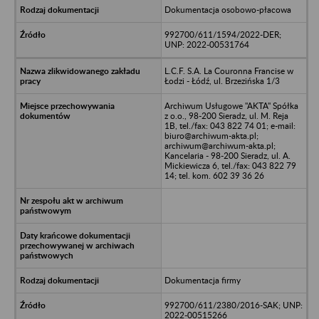
Dokumentacja osobowo-płacowa
992700/611/1594/2022-DER;
UNP: 2022-00531764
L.C.F. S.A. La Couronna Francise w
Łodzi - Łódź, ul. Brzezińska 1/3
Archiwum Usługowe "AKTA" Spółka
z o.o., 98-200 Sieradz, ul. M. Reja
1B, tel./fax: 043 822 74 01; e-mail:
biuro@archiwum-akta.pl;
archiwum@archiwum-akta.pl;
Kancelaria - 98-200 Sieradz, ul. A.
Mickiewicza 6, tel./fax: 043 822 79
14; tel. kom. 602 39 36 26
Dokumentacja firmy
992700/611/2380/2016-SAK; UNP:
2022-00515266