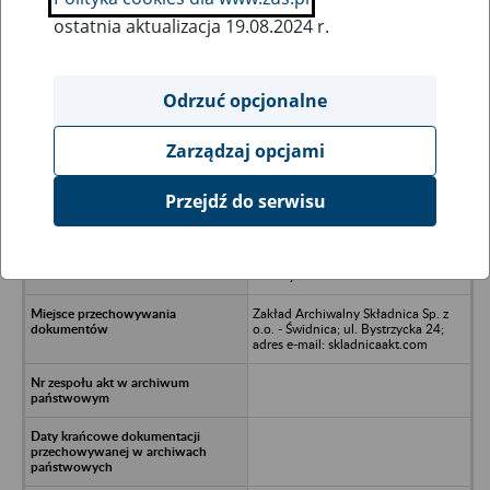
ostatnia aktualizacja 19.08.2024 r.
Wszystkie uwagi można przesyłać poprzez
formularz
Odrzuć opcjonalne
Zarządzaj opcjami
Ukryj wszystkie pozycje bazy
Przejdź do serwisu
Rolnicza Spółdzielnia Produkcyjna
Nowa Świdnica z siedzibą w
Biedrzychowicach - Olszyna,
Biedrzychowice
Zakład Archiwalny Składnica Sp. z
o.o. - Świdnica; ul. Bystrzycka 24;
adres e-mail: skladnicaakt.com