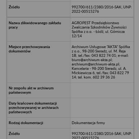
992700/611/2380/2016-SAK; UNP:
2022-00515276
AGROPEST Przedsiębiorstwo
Zwalczania Szkodników Żywności
Spółka z o.o. - Łódź, ul. Górnicza
12/14
Archiwum Usługowe "AKTA" Spółka
z o.o., 98-200 Sieradz, ul. M. Reja
1B, tel./fax: 043 822 74 01; e-mail:
biuro@archiwum-akta.pl;
archiwum@archiwum-akta.pl;
Kancelaria - 98-200 Sieradz, ul. A.
Mickiewicza 6, tel./fax: 043 822 79
14; tel. kom. 602 39 36 26
Dokumentacja firmy
992700/611/2380/2016-SAK; UNP:
2022-00515276