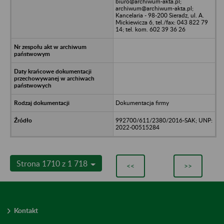
biuro@archiwum-akta.pl;
archiwum@archiwum-akta.pl;
Kancelaria - 98-200 Sieradz, ul. A.
Mickiewicza 6, tel./fax: 043 822 79
14; tel. kom. 602 39 36 26
Dokumentacja firmy
992700/611/2380/2016-SAK; UNP:
2022-00515284
Strona 1710 z 1 718
<<
>>
Kontakt