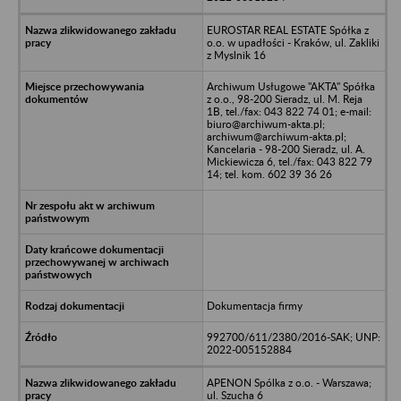
EUROSTAR REAL ESTATE Spółka z
o.o. w upadłości - Kraków, ul. Zakliki
z Myslnik 16
Archiwum Usługowe "AKTA" Spółka
z o.o., 98-200 Sieradz, ul. M. Reja
1B, tel./fax: 043 822 74 01; e-mail:
biuro@archiwum-akta.pl;
archiwum@archiwum-akta.pl;
Kancelaria - 98-200 Sieradz, ul. A.
Mickiewicza 6, tel./fax: 043 822 79
14; tel. kom. 602 39 36 26
Dokumentacja firmy
992700/611/2380/2016-SAK; UNP:
2022-005152884
APENON Spólka z o.o. - Warszawa;
ul. Szucha 6