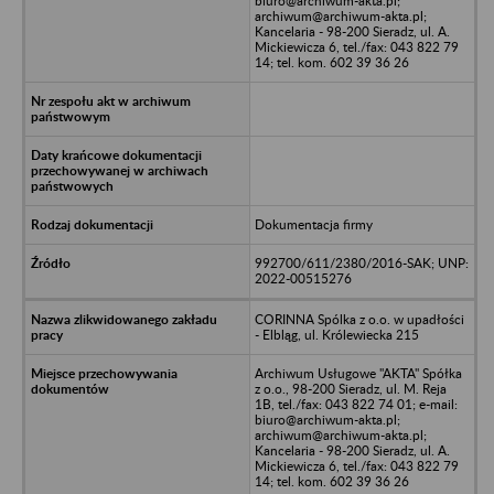
biuro@archiwum-akta.pl;
archiwum@archiwum-akta.pl;
Kancelaria - 98-200 Sieradz, ul. A.
Mickiewicza 6, tel./fax: 043 822 79
14; tel. kom. 602 39 36 26
Dokumentacja firmy
992700/611/2380/2016-SAK; UNP:
2022-00515276
CORINNA Spólka z o.o. w upadłości
- Elbląg, ul. Królewiecka 215
Archiwum Usługowe "AKTA" Spółka
z o.o., 98-200 Sieradz, ul. M. Reja
1B, tel./fax: 043 822 74 01; e-mail:
biuro@archiwum-akta.pl;
archiwum@archiwum-akta.pl;
Kancelaria - 98-200 Sieradz, ul. A.
Mickiewicza 6, tel./fax: 043 822 79
14; tel. kom. 602 39 36 26