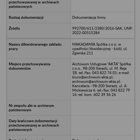
Dokumentacja firmy
992700/611/2380/2016-SAK; UNP:
2022-00515284
MAKADAMIA Spółka z o.o. w
upadłości likwidacyjnej - Łódź, ul.
Zgierska 211
Archiwum Usługowe "AKTA" Spółka
z o.o., 98-200 Sieradz, ul. M. Reja
1B, tel./fax: 043 822 74 01; e-mail:
biuro@archiwum-akta.pl;
archiwum@archiwum-akta.pl;
Kancelaria - 98-200 Sieradz, ul. A.
Mickiewicza 6, tel./fax: 043 822 79
14; tel. kom. 602 39 36 26