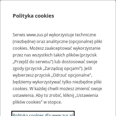
Polityka cookies
Szukaj
Menu
Serwis www.zus.pl wykorzystuje techniczne
(niezbędne) oraz analityczne (opcjonalne) pliki
Rejestry, ewidencje i archiwa
cookies. Możesz zaakceptować wykorzystanie
Baza zlikwidowanych lub
przez nas wszystkich takich plików (przycisk
„Przejdź do serwisu”) lub dostosować swoje
przekształconych zakładów pracy
zgody (przycisk „Zarządzaj opcjami”). Jeśli
wybierzesz przycisk „Odrzuć opcjonalne”,
Nazwa zakładu pracy:
będziemy wykorzystywać tylko niezbędne pliki
cookies. W każdej chwili możesz zmienić swoje
ustawienia. Aby to zrobić, kliknij „Ustawienia
plików cookies” w stopce.
SZUKAJ
Polityka cookies dla www.zus.pl