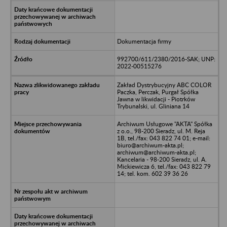
Dokumentacja firmy
992700/611/2380/2016-SAK; UNP:
2022-00515276
Zakład Dystrybucyjny ABC COLOR
Paczka, Perczak, Purgał Spółka
Jawna w likwidacji - Piotrków
Trybunalski, ul. Gliniana 14
Archiwum Usługowe "AKTA" Spółka
z o.o., 98-200 Sieradz, ul. M. Reja
1B, tel./fax: 043 822 74 01; e-mail:
biuro@archiwum-akta.pl;
archiwum@archiwum-akta.pl;
Kancelaria - 98-200 Sieradz, ul. A.
Mickiewicza 6, tel./fax: 043 822 79
14; tel. kom. 602 39 36 26