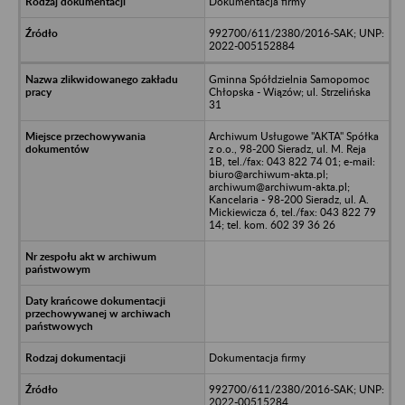
Dokumentacja firmy
992700/611/2380/2016-SAK; UNP:
2022-005152884
Gminna Spółdzielnia Samopomoc
Chłopska - Wiązów; ul. Strzelińska
31
Archiwum Usługowe "AKTA" Spółka
z o.o., 98-200 Sieradz, ul. M. Reja
1B, tel./fax: 043 822 74 01; e-mail:
biuro@archiwum-akta.pl;
archiwum@archiwum-akta.pl;
Kancelaria - 98-200 Sieradz, ul. A.
Mickiewicza 6, tel./fax: 043 822 79
14; tel. kom. 602 39 36 26
Dokumentacja firmy
992700/611/2380/2016-SAK; UNP:
2022-00515284