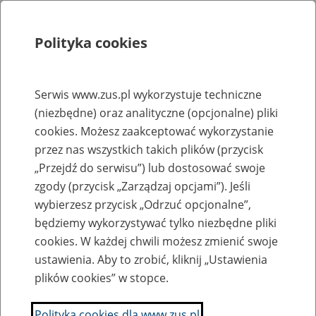
Polityka cookies
Szukaj
Menu
Serwis www.zus.pl wykorzystuje techniczne
(niezbędne) oraz analityczne (opcjonalne) pliki
Rejestry, ewidencje i archiwa
cookies. Możesz zaakceptować wykorzystanie
Baza zlikwidowanych lub
przez nas wszystkich takich plików (przycisk
„Przejdź do serwisu”) lub dostosować swoje
przekształconych zakładów pracy
zgody (przycisk „Zarządzaj opcjami”). Jeśli
wybierzesz przycisk „Odrzuć opcjonalne”,
Nazwa zakładu pracy:
będziemy wykorzystywać tylko niezbędne pliki
cookies. W każdej chwili możesz zmienić swoje
ustawienia. Aby to zrobić, kliknij „Ustawienia
plików cookies” w stopce.
SZUKAJ
Polityka cookies dla www.zus.pl