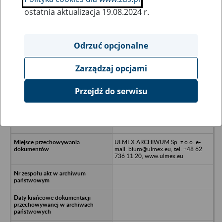
ostatnia aktualizacja 19.08.2024 r.
Wszystkie uwagi można przesyłać poprzez
formularz
Odrzuć opcjonalne
Zarządzaj opcjami
Ukryj wszystkie pozycje bazy
Przejdź do serwisu
Spółdzielczy Ośrodek
Doświadczalno-Konstrukcyjny w
likwidacji - Pabianice, ul.
Warszawska
ULMEX ARCHIWUM Sp. z o.o. e-
mail: biuro@ulmex.eu, tel. +48 62
736 11 20, www.ulmex.eu