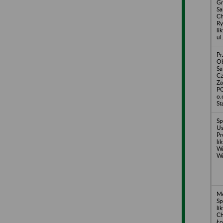
Gm
S
Ch
Ry
li
ul
Pr
Ob
Sa
Cz
Za
P
o.
St
Sp
Us
Pr
li
Wa
Wa
Me
Sp
li
Ch
Ło