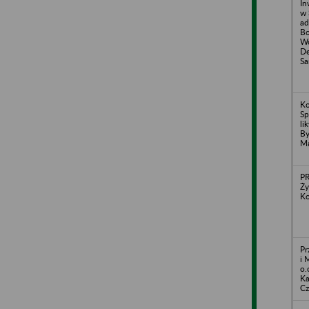
In
w 
ad
Bo
Wo
De
Sa
Ko
Sp
li
By
M
P
Ży
Ko
Pr
i 
o.
Ka
Cz