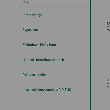
OFE
Interpretacje
PA
My
Sygnalista
Oś
Zakładowe Plany Kont
Kontrola płatników składek
Polityka cookies
LE
My
Oś
Instrukcja korzystania z BIP ZUS