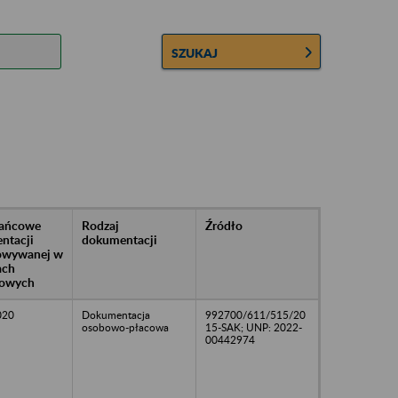
SZUKAJ
rańcowe
Rodzaj
Źródło
ntacji
dokumentacji
owywanej w
ach
owych
020
Dokumentacja
992700/611/515/20
osobowo-płacowa
15-SAK; UNP: 2022-
00442974