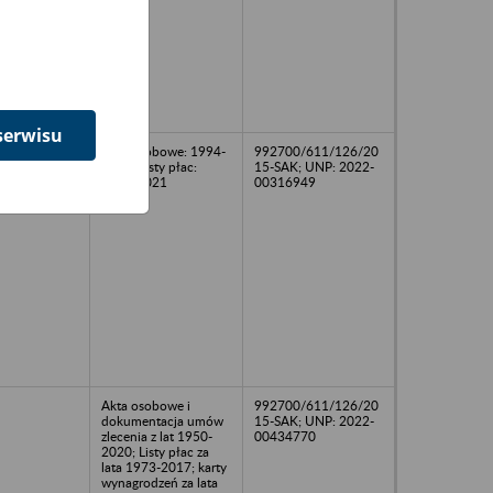
serwisu
Akta osobowe: 1994-
992700/611/126/20
2020; Listy płac:
15-SAK; UNP: 2022-
2016-2021
00316949
Akta osobowe i
992700/611/126/20
dokumentacja umów
15-SAK; UNP: 2022-
zlecenia z lat 1950-
00434770
2020; Listy płac za
lata 1973-2017; karty
wynagrodzeń za lata