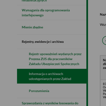
rehabilitacyjnych
Wymagania dla oprogramowania
Naz
interfejsowego
Wsz
Mienie zbędne
Rejestry, ewidencje i archiwa
Rejestr upoważnień wydanych przez
Prezesa ZUS dla pracowników
N
z
Zakładu Ubezpieczeń Społecznych
z
Informacja o archiwach
udostępnianych przez Zakład
EC
Od
Wa
Porozumienia
P
Wa
Sprawozdania z wyników losowania do