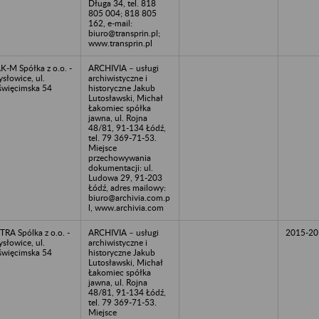
Długa 34, tel. 818
805 004; 818 805
162, e-mail:
biuro@transprin.pl;
www.transprin.pl
K-M Spółka z o.o. -
ARCHIVIA – usługi
słowice, ul.
archiwistyczne i
więcimska 54
historyczne Jakub
Lutosławski, Michał
Łakomiec spółka
jawna, ul. Rojna
48/81, 91-134 Łódź,
tel. 79 369-71-53.
Miejsce
przechowywania
dokumentacji: ul.
Ludowa 29, 91-203
Łódź, adres mailowy:
biuro@archivia.com.p
l, www.archivia.com
TRA Spólka z o.o. -
ARCHIVIA – usługi
2015-20
słowice, ul.
archiwistyczne i
więcimska 54
historyczne Jakub
Lutosławski, Michał
Łakomiec spółka
jawna, ul. Rojna
48/81, 91-134 Łódź,
tel. 79 369-71-53.
Miejsce