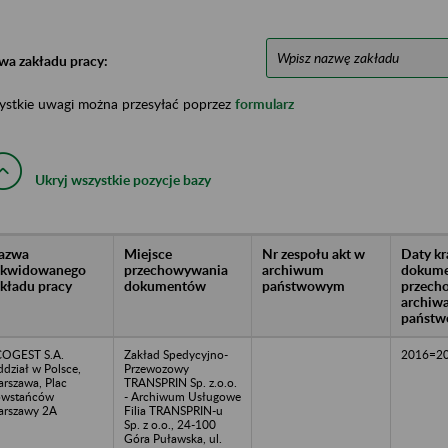
wa zakładu pracy:
ystkie uwagi można przesyłać poprzez
formularz
Ukryj wszystkie pozycje bazy
azwa
Miejsce
Nr zespołu akt w
Daty k
likwidowanego
przechowywania
archiwum
dokume
akładu pracy
dokumentów
państwowym
przech
archiw
państw
OGEST S.A.
Zakład Spedycyjno-
2016=2
dział w Polsce,
Przewozowy
rszawa, Plac
TRANSPRIN Sp. z.o.o.
owstańców
- Archiwum Usługowe
rszawy 2A
Filia TRANSPRIN-u
Sp. z o.o., 24-100
Góra Puławska, ul.