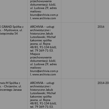
przechowywania
dokumentacji: Łódź,
ul. Ludowa 29, adres
mailowy:
biuro@archivia.com.p
l, www.archivia.com
 GRAND Spółka z
ARCHIVIA – usługi
2016
o. - Mysłowice, ul.
archiwistyczne i
więcimska 54
historyczne Jakub
Lutosławski, Michał
Łakomiec spółka
jawna, ul. Rojna
48/81, 91-134 Łódź,
tel. 79 369-71-53.
Miejsce
przechowywania
dokumentacji: Łódź,
ul. Ludowa 29, adres
mailowy:
biuro@archivia.com.p
l, www.archivia.com
rwis-M Spółka z
ARCHIVIA – usługi
2014-20
o. - Chrzanów, ul.
archiwistyczne i
ncentego Janasa
historyczne Jakub
5
Lutosławski, Michał
Łakomiec spółka
jawna, ul. Rojna
48/81, 91-134 Łódź,
tel. 79 369-71-53.