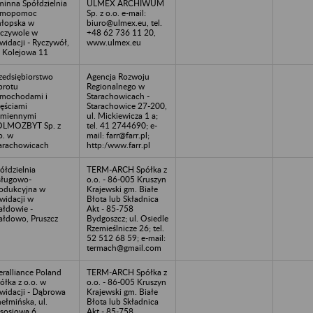
inna Spółdzielnia
ULMEX ARCHIWUM
amopomoc
Sp. z o.o. e-mail:
łopska w
biuro@ulmex.eu, tel.
czywole w
+48 62 736 11 20,
kwidacji - Ryczywół,
www.ulmex.eu
. Kolejowa 11
zedsiębiorstwo
Agencja Rozwoju
rotu
Regionalnego w
mochodami i
Starachowicach -
ęściami
Starachowice 27-200,
miennymi
ul. Mickiewicza 1 a;
OLMOZBYT Sp. z
tel. 41 2744690; e-
o. w
mail: farr@farr.pl;
arachowicach
http:/www.farr.pl
ółdzielnia
TERM-ARCH Spółka z
ługowo-
o.o. - 86-005 Kruszyn
odukcyjna w
Krajewski gm. Białe
kwidacji w
Błota lub Składnica
łdowie -
Akt - 85-758
łdowo, Pruszcz
Bydgoszcz; ul. Osiedle
Rzemieślnicze 26; tel.
52 512 68 59; e-mail:
termach@gmail.com
ralliance Poland
TERM-ARCH Spółka z
ółka z o.o. w
o.o. - 86-005 Kruszyn
kwidacji - Dąbrowa
Krajewski gm. Białe
ełmińska, ul.
Błota lub Składnica
sosiowa 6
Akt - 85-758