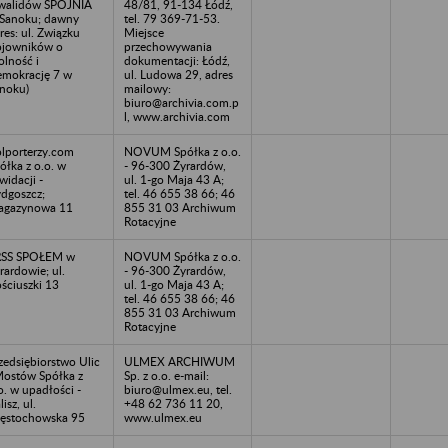
walidów SPÓJNIA
48/81, 91-134 Łódź,
Sanoku; dawny
tel. 79 369-71-53.
res: ul. Związku
Miejsce
jowników o
przechowywania
lność i
dokumentacji: Łódź,
mokrację 7 w
ul. Ludowa 29, adres
noku)
mailowy:
biuro@archivia.com.p
l, www.archivia.com
lporterzy.com
NOVUM Spółka z o.o.
ółka z o.o. w
- 96-300 Żyrardów,
kwidacji -
ul. 1-go Maja 43 A;
dgoszcz;
tel. 46 655 38 66; 46
agazynowa 11
855 31 03 Archiwum
Rotacyjne
RSS SPOŁEM w
NOVUM Spółka z o.o.
rardowie; ul.
- 96-300 Żyrardów,
ściuszki 13
ul. 1-go Maja 43 A;
tel. 46 655 38 66; 46
855 31 03 Archiwum
Rotacyjne
zedsiębiorstwo Ulic
ULMEX ARCHIWUM
Mostów Spółka z
Sp. z o.o. e-mail:
o. w upadłości -
biuro@ulmex.eu, tel.
lisz, ul.
+48 62 736 11 20,
ęstochowska 95
www.ulmex.eu