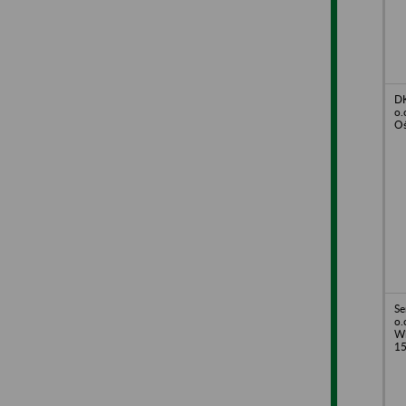
DK
o.
Oś
Se
o.
Wi
1