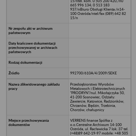
15/ntel. kom. 0 505 200 420,/n0
665 996 134; 0 513 183
937/nBiuro Obsługi Klienta:/n14-
100 Ostróda/ntel/fax (089) 642 82
15/n
992700/610A/4/2009/SEKE
Przedsiębiorstwo Wyrobów
Metalowych i Elektrotechnicznych
"PRODRYN"/nul. Mikołajczyka 50,
41-200 Sosnowiec, Odziały:
Zawiercie, Katowice, Radzionków,
Chrzanów, Będzin, Trzebinia,
Chorzów, chałupnicy
VERRENS finanse Spółka z
o.o.Centralne Archiwum 14-100
Ostróda, ul. Racławicka 7 lok. 37 tel.
(+48)89 642-19-97 mobile: +48 505