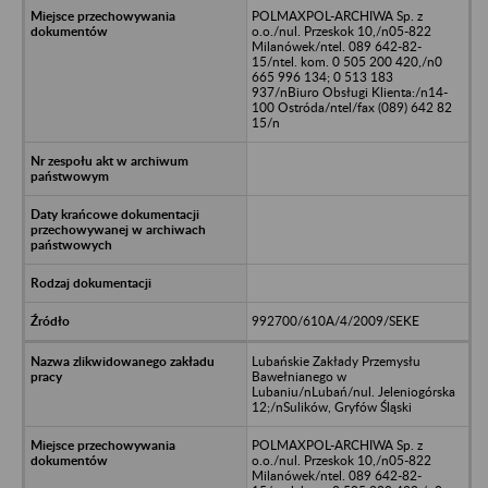
POLMAXPOL-ARCHIWA Sp. z
o.o./nul. Przeskok 10,/n05-822
Milanówek/ntel. 089 642-82-
15/ntel. kom. 0 505 200 420,/n0
665 996 134; 0 513 183
937/nBiuro Obsługi Klienta:/n14-
100 Ostróda/ntel/fax (089) 642 82
15/n
992700/610A/4/2009/SEKE
Lubańskie Zakłady Przemysłu
Bawełnianego w
Lubaniu/nLubań/nul. Jeleniogórska
12;/nSulików, Gryfów Śląski
POLMAXPOL-ARCHIWA Sp. z
o.o./nul. Przeskok 10,/n05-822
Milanówek/ntel. 089 642-82-