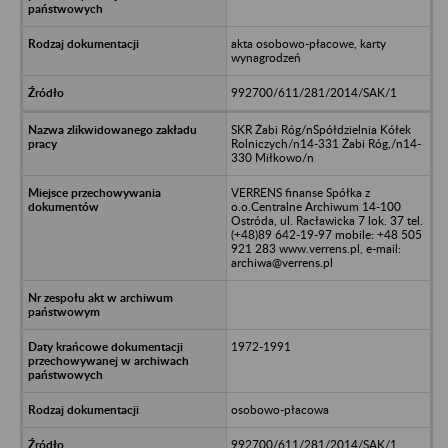
akta osobowo-płacowe, karty
wynagrodzeń
992700/611/281/2014/SAK/1
SKR Żabi Róg/nSpółdzielnia Kółek
Rolniczych/n14-331 Żabi Róg,/n14-
330 Miłkowo/n
VERRENS finanse Spółka z
o.o.Centralne Archiwum 14-100
Ostróda, ul. Racławicka 7 lok. 37 tel.
(+48)89 642-19-97 mobile: +48 505
921 283 www.verrens.pl, e-mail:
archiwa@verrens.pl
1972-1991
osobowo-płacowa
992700/611/281/2014/SAK/1