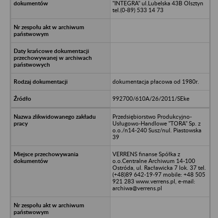
"INTEGRA" ul.Lubelska 43B Olsztyn
tel.(0-89) 533 14 73
dokumentacja płacowa od 1980r.
992700/610A/26/2011/SEke
Przedsiębiorstwo Produkcyjno-
Usługowo-Handlowe "TORA" Sp. z
o.o./n14-240 Susz/nul. Piastowska
39
VERRENS finanse Spółka z
o.o.Centralne Archiwum 14-100
Ostróda, ul. Racławicka 7 lok. 37 tel.
(+48)89 642-19-97 mobile: +48 505
921 283 www.verrens.pl, e-mail:
archiwa@verrens.pl