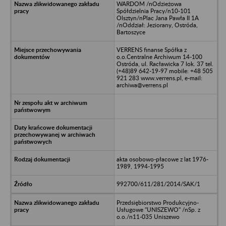
WARDOM /nOdzieżowa
Spółdzielnia Pracy/n10-101
Olsztyn/nPlac Jana Pawła II 1A
/nOddział: Jeziorany, Ostróda,
Bartoszyce
VERRENS finanse Spółka z
o.o.Centralne Archiwum 14-100
Ostróda, ul. Racławicka 7 lok. 37 tel.
(+48)89 642-19-97 mobile: +48 505
921 283 www.verrens.pl, e-mail:
archiwa@verrens.pl
akta osobowo-płacowe z lat 1976-
1989, 1994-1995
992700/611/281/2014/SAK/1
Przedsiębiorstwo Produkcyjno-
Usługowe "UNISZEWO" /nSp. z
o.o./n11-035 Uniszewo