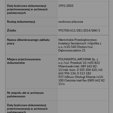
1992-2003
osobowo-płacowa
992700/611/281/2014/SAK/1
Warmińskie Przedsiębiorstwo
Instalacji Sanitarnych /nSpółka z
o.o./n10-540 Olsztyn/nul.
Dąbrowszczaków 21
POLMAXPOL-ARCHIWA Sp. z
o.o./nul. Przeskok 10,/n05-822
Milanówek/ntel. 089 642-82-
15/ntel. kom. 0 505 200 420,/n0
665 996 134; 0 513 183
937/nBiuro Obsługi Klienta:/n14-
100 Ostróda/ntel/fax (089) 642 82
15/n