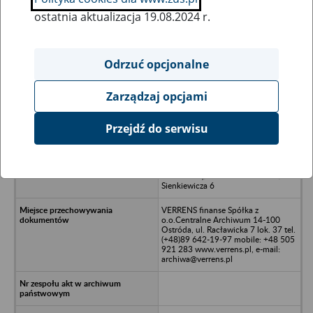
ostatnia aktualizacja 19.08.2024 r.
Wszystkie uwagi można przesyłać poprzez
formularz
Odrzuć opcjonalne
Zarządzaj opcjami
Ukryj wszystkie pozycje bazy
Przejdź do serwisu
Zakład Produkcyjno-Handlowy
MLECZARNIA Sp. z o.o./n(wcześn.
Okręgowa Spółdzielnia
Mleczarska)/n46-200 Kluczbork/nul.
Sienkiewicza 6
VERRENS finanse Spółka z
o.o.Centralne Archiwum 14-100
Ostróda, ul. Racławicka 7 lok. 37 tel.
(+48)89 642-19-97 mobile: +48 505
921 283 www.verrens.pl, e-mail:
archiwa@verrens.pl