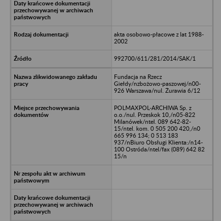
akta osobowo-płacowe z lat 1988-
2002
992700/611/281/2014/SAK/1
Fundacja na Rzecz
Giełdy/nzbożowo-paszowej/n00-
926 Warszawa/nul. Żurawia 6/12
POLMAXPOL-ARCHIWA Sp. z
o.o./nul. Przeskok 10,/n05-822
Milanówek/ntel. 089 642-82-
15/ntel. kom. 0 505 200 420,/n0
665 996 134; 0 513 183
937/nBiuro Obsługi Klienta:/n14-
100 Ostróda/ntel/fax (089) 642 82
15/n