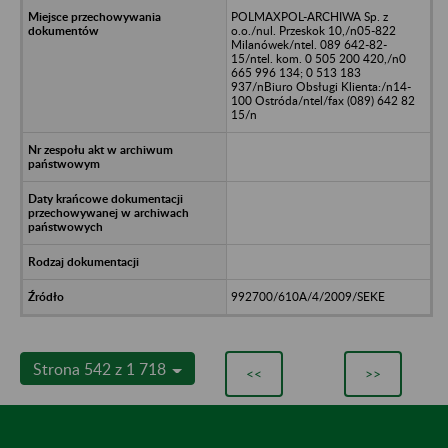
POLMAXPOL-ARCHIWA Sp. z
o.o./nul. Przeskok 10,/n05-822
Milanówek/ntel. 089 642-82-
15/ntel. kom. 0 505 200 420,/n0
665 996 134; 0 513 183
937/nBiuro Obsługi Klienta:/n14-
100 Ostróda/ntel/fax (089) 642 82
15/n
992700/610A/4/2009/SEKE
Strona 542 z 1 718
<<
>>