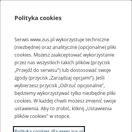
Polityka cookies
Szukaj
Menu
Serwis www.zus.pl wykorzystuje techniczne
(niezbędne) oraz analityczne (opcjonalne) pliki
Rejestry, ewidencje i archiwa
cookies. Możesz zaakceptować wykorzystanie
Baza zlikwidowanych lub
przez nas wszystkich takich plików (przycisk
„Przejdź do serwisu”) lub dostosować swoje
przekształconych zakładów pracy
zgody (przycisk „Zarządzaj opcjami”). Jeśli
wybierzesz przycisk „Odrzuć opcjonalne”,
Nazwa zakładu pracy:
będziemy wykorzystywać tylko niezbędne pliki
cookies. W każdej chwili możesz zmienić swoje
ustawienia. Aby to zrobić, kliknij „Ustawienia
plików cookies” w stopce.
SZUKAJ
Polityka cookies dla www.zus.pl