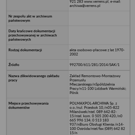
921 283 www.verrens.pl, e-mail:
archiwa@verrens.pl
akta osobowo-płacowe z lat 1970-
2002
992700/611/281/2014/SAK/1
Zakład Remontowo-Montażowy
Przemysłu
Mleczarskiego/nSpółdzielnia
Pracy/n11-100 Lidzbark Warmiński;
Pilnik
POLMAXPOL-ARCHIWA Sp. z
o.o./nul. Przeskok 10,/n05-822
Milanówek/ntel. 089 642-82-
15/ntel. kom. 0 505 200 420,/n0
665 996 134; 0 513 183
937/nBiuro Obsługi Klienta:/n14-
100 Ostróda/ntel/fax (089) 642 82
15/n