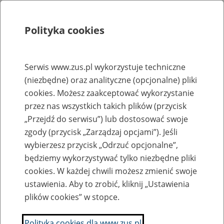
Polityka cookies
Szukaj
Menu
Serwis www.zus.pl wykorzystuje techniczne
(niezbędne) oraz analityczne (opcjonalne) pliki
Rejestry, ewidencje i archiwa
cookies. Możesz zaakceptować wykorzystanie
Baza zlikwidowanych lub
przez nas wszystkich takich plików (przycisk
„Przejdź do serwisu”) lub dostosować swoje
przekształconych zakładów pracy
zgody (przycisk „Zarządzaj opcjami”). Jeśli
wybierzesz przycisk „Odrzuć opcjonalne”,
Nazwa zakładu pracy:
będziemy wykorzystywać tylko niezbędne pliki
cookies. W każdej chwili możesz zmienić swoje
ustawienia. Aby to zrobić, kliknij „Ustawienia
plików cookies” w stopce.
SZUKAJ
Polityka cookies dla www.zus.pl