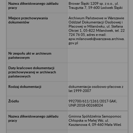
Browar Śląski 1209 sp. z o.o., ul.
Traugutta 7, 59-600 Lwówek Śląski
Archiwum Państwowe w Warszawie
Oddział Dokumentacji Osobowej i
Płacowej w Milanówku, ul. Stefana
Okrzei 1, 05-822 Milanówek, tel. 22
724 76 05, adres e-mail:
apw.milanowek@warszawa.archiwa.
gov.pl
dokumentacja osobowo-płacowa z
lat 1999-2007
992700/611/1261/2017-SAK;
UNP:2018-00268024
Gminna Spółdzielnia Samopomoc
Chłopska w Małej Wsi, ul.
Kasztanowa 4, 09-460 Mała Wieś