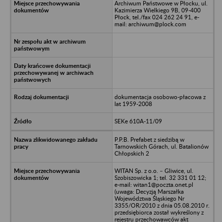
Archiwum Państwowe w Płocku, ul.
Kazimierza Wielkiego 9B, 09-400
Płock, tel./fax 024 262 24 91, e-
mail: archiwum@plock.com
dokumentacja osobowo-płacowa z
lat 1959-2008
SEKe 610A-11/09
P.P.B. Prefabet z siedzibą w
Tarnowskich Górach, ul. Batalionów
Chłopskich 2
WITAN Sp. z o.o. – Gliwice, ul.
Szobiszowicka 1; tel. 32 331 01 12;
e-mail: witan1@poczta.onet.pl
(uwaga: Decyzją Marszałka
Województwa Śląskiego Nr
3355/OR/2010 z dnia 05.08.2010 r.
przedsiębiorca został wykreślony z
rejestru przechowawców akt