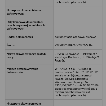
osobowych i płacowych).
dokumentacja osobowo-płacowa
992700/610A/16/2009/SEKe
S.P.W.U. Sprawność - Elektromet z
siedzibą w Raciborzu, ul. Mikołaja 9,
Racibórz
WITAN Sp. z o.o. – Gliwice, ul.
Szobiszowicka 1; tel. 32 331 01 12;
e-mail: witan1@poczta.onet.pl
(uwaga: Decyzją Marszałka
Województwa Śląskiego Nr
3355/OR/2010 z dnia 05.08.2010 r.
przedsiębiorca został wykreślony z
rejestru przechowawców akt
osobowych i płacowych).