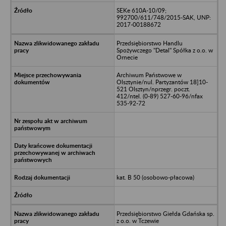
SEKe 610A-10/09;
992700/611/748/2015-SAK, UNP:
2017-00188672
Przedsiębiorstwo Handlu
Spożywczego "Detal" Spółka z o.o. w
Ornecie
Archiwum Państwowe w
Olsztynie/nul. Partyzantów 18]10-
521 Olsztyn/nprzegr. poczt.
412/ntel. (0-89) 527-60-96/nfax
535-92-72
kat. B 50 (osobowo-płacowa)
Przedsiębiorstwo Giełda Gdańska sp.
z o.o. w Tczewie