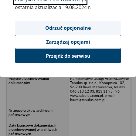
ostatnia aktualizacja 19.08.2024 r.
Wszystkie uwagi można przesyłać poprzez
formularz
Odrzuć opcjonalne
Zarządzaj opcjami
Ukryj wszystkie pozycje bazy
Przejdź do serwisu
Spółdzielnia Produkcji Rolnej Ropica
Górna
Kompleksowe Usługi Archiwizacyjne
Tabulus sp. z o.o., Konopnica 102,
96-200 Rawa Mazowiecka, tel./fax
046 813 12 03, 813 11 95 i 96,
www.tabulus.com.pl, e-mail:
biuro@tabulus.com.pl