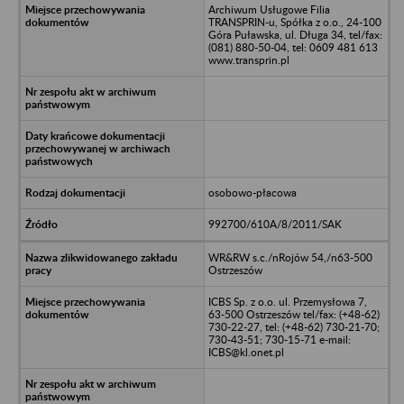
Archiwum Usługowe Filia
TRANSPRIN-u, Spółka z o.o., 24-100
Góra Puławska, ul. Długa 34, tel/fax:
(081) 880-50-04, tel: 0609 481 613
www.transprin.pl
osobowo-płacowa
992700/610A/8/2011/SAK
WR&RW s.c./nRojów 54,/n63-500
Ostrzeszów
ICBS Sp. z o.o. ul. Przemysłowa 7,
63-500 Ostrzeszów tel/fax: (+48-62)
730-22-27, tel: (+48-62) 730-21-70;
730-43-51; 730-15-71 e-mail:
ICBS@kl.onet.pl