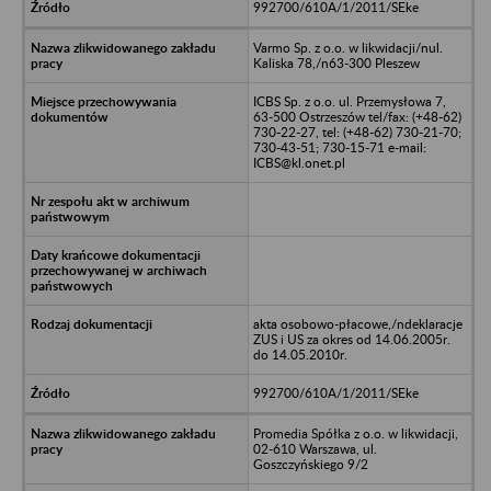
992700/610A/1/2011/SEke
Varmo Sp. z o.o. w likwidacji/nul.
Kaliska 78,/n63-300 Pleszew
ICBS Sp. z o.o. ul. Przemysłowa 7,
63-500 Ostrzeszów tel/fax: (+48-62)
730-22-27, tel: (+48-62) 730-21-70;
730-43-51; 730-15-71 e-mail:
ICBS@kl.onet.pl
akta osobowo-płacowe,/ndeklaracje
ZUS i US za okres od 14.06.2005r.
do 14.05.2010r.
992700/610A/1/2011/SEke
Promedia Spółka z o.o. w likwidacji,
02-610 Warszawa, ul.
Goszczyńskiego 9/2