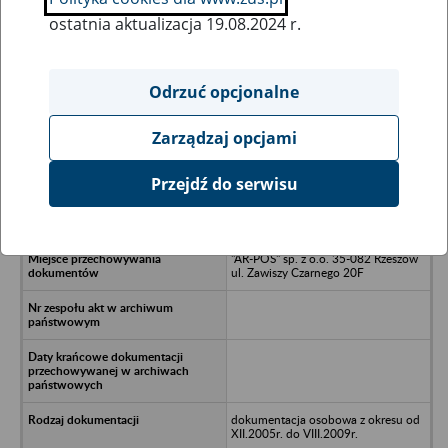
ostatnia aktualizacja 19.08.2024 r.
Wszystkie uwagi można przesyłać poprzez
formularz
Odrzuć opcjonalne
Zarządzaj opcjami
Ukryj wszystkie pozycje bazy
Przejdź do serwisu
GCC Spółka z o.o./n36-016
Chmielnik,/nChmielnik 392C
"AR-POS" sp. z o.o. 35-082 Rzeszów
ul. Zawiszy Czarnego 20F
dokumentacja osobowa z okresu od
XII.2005r. do VIII.2009r.