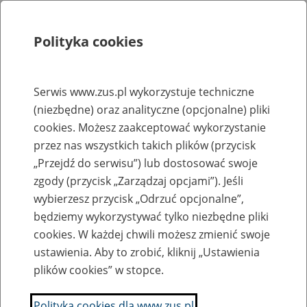
Polityka cookies
Szukaj
Menu
Serwis www.zus.pl wykorzystuje techniczne
(niezbędne) oraz analityczne (opcjonalne) pliki
Rejestry, ewidencje i archiwa
cookies. Możesz zaakceptować wykorzystanie
Baza zlikwidowanych lub
przez nas wszystkich takich plików (przycisk
„Przejdź do serwisu”) lub dostosować swoje
przekształconych zakładów pracy
zgody (przycisk „Zarządzaj opcjami”). Jeśli
wybierzesz przycisk „Odrzuć opcjonalne”,
Nazwa zakładu pracy:
będziemy wykorzystywać tylko niezbędne pliki
cookies. W każdej chwili możesz zmienić swoje
ustawienia. Aby to zrobić, kliknij „Ustawienia
plików cookies” w stopce.
SZUKAJ
Polityka cookies dla www.zus.pl