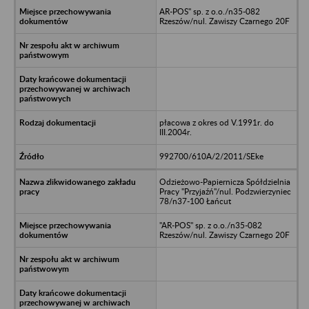
AR-POS" sp. z o.o./n35-082
Rzeszów/nul. Zawiszy Czarnego 20F
płacowa z okres od V.1991r. do
III.2004r.
992700/610A/2/2011/SEke
Odzieżowo-Papiernicza Spółdzielnia
Pracy "Przyjaźń"/nul. Podzwierzyniec
78/n37-100 Łańcut
"AR-POS" sp. z o.o./n35-082
Rzeszów/nul. Zawiszy Czarnego 20F