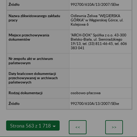
992700/610A/13/2007/SEke
Odlewnia Żeliwa "WĘGIERSKA
GÓRKA" w Węgierskiej Górce, ul.
Kolejowa 6
"ARCH-DOK" Spółka z o.o. 43-300
Bielsko-Biała, ul. Siemiradzkiego
19/13, tel. (33) 811-46-45, tel. 606
383 041
osobowo-płacowa
992700/610A/13/2007/SEke
Strona 563 z 1 718
<<
>>