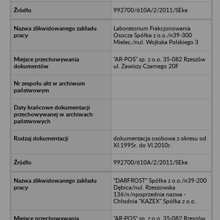
992700/610A/2/2011/SEke
Laboratorium Frakcjonowania
Osocza Spółka z o.o./n39-300
Mielec,/nul. Wojkska Polskiego 3
"AR-POS" sp. z o.o. 35-082 Rzeszów
ul. Zawiszy Czarnego 20F
dokumentacja osobowa z okresu od
XI.1995r. do VI.2010r.
992700/610A/2/2011/SEke
"DARFROST" Spółka z o.o./n39-200
Dębica/nul. Rzeszowska
136/n/npoprzednia nazwa -
Chłodnia "KAZEX" Spółka z o.o.
"AR-POS" sp. z o.o. 35-082 Rzeszów