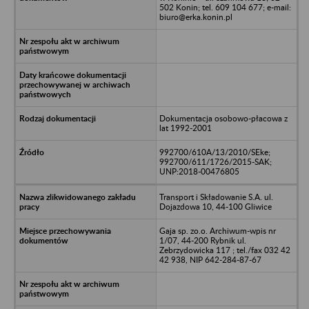
502 Konin; tel. 609 104 677; e-mail:
biuro@erka.konin.pl
Dokumentacja osobowo-płacowa z
lat 1992-2001
992700/610A/13/2010/SEke;
992700/611/1726/2015-SAK;
UNP:2018-00476805
Transport i Składowanie S.A. ul.
Dojazdowa 10, 44-100 Gliwice
Gaja sp. zo.o. Archiwum-wpis nr
1/07, 44-200 Rybnik ul.
Zebrzydowicka 117 ; tel./fax 032 42
42 938, NIP 642-284-87-67