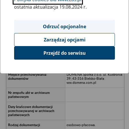
ostatnia aktualizacja 19.08.2024 r.
Wszystkie uwagi można przesyłać poprzez
formularz
Odrzuć opcjonalne
Zarządzaj opcjami
Ukryj wszystkie pozycje bazy
Przejdź do serwisu
Metalplast Karo Spółka z o.o. w
likwidacji.
DOMENA Spółka z o.o. ul. Kustronia
39; 43-316 Bielsko-Biała
ww.domena.com.pl
osobowo-płacowa.