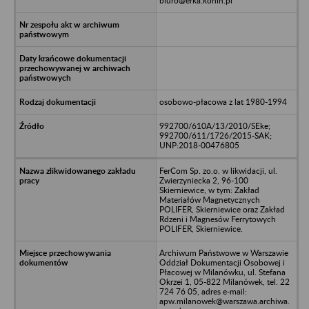
biuro@erka.konin.pl
osobowo-płacowa z lat 1980-1994
992700/610A/13/2010/SEke;
992700/611/1726/2015-SAK;
UNP:2018-00476805
FerCom Sp. zo.o. w likwidacji, ul.
Zwierzyniecka 2, 96-100
Skierniewice, w tym: Zakład
Materiałów Magnetycznych
POLIFER, Skierniewice oraz Zakład
Rdzeni i Magnesów Ferrytowych
POLIFER, Skierniewice.
Archiwum Państwowe w Warszawie
Oddział Dokumentacji Osobowej i
Płacowej w Milanówku, ul. Stefana
Okrzei 1, 05-822 Milanówek, tel. 22
724 76 05, adres e-mail:
apw.milanowek@warszawa.archiwa.