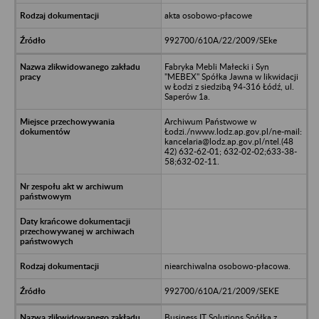
akta osobowo-płacowe
992700/610A/22/2009/SEke
Fabryka Mebli Małecki i Syn
"MEBEX" Spółka Jawna w likwidacji
w Łodzi z siedzibą 94-316 Łódź, ul.
Saperów 1a.
Archiwum Państwowe w
Łodzi./nwww.lodz.ap.gov.pl/ne-mail:
kancelaria@lodz.ap.gov.pl/ntel.(48
42) 632-62-01; 632-02-02;633-38-
58;632-02-11.
niearchiwalna osobowo-płacowa.
992700/610A/21/2009/SEKE
Business IT Solutions Spółka z