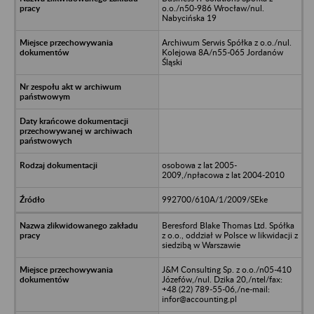
o.o./n50-986 Wrocław/nul.
Nabycińska 19
Archiwum Serwis Spółka z o.o./nul.
Kolejowa 8A/n55-065 Jordanów
Śląski
osobowa z lat 2005-
2009,/npłacowa z lat 2004-2010
992700/610A/1/2009/SEke
Beresford Blake Thomas Ltd. Spółka
z o.o., oddział w Polsce w likwidacji z
siedzibą w Warszawie
J&M Consulting Sp. z o.o./n05-410
Józefów,/nul. Dzika 20,/ntel/fax:
+48 (22) 789-55-06,/ne-mail:
infor@accounting.pl