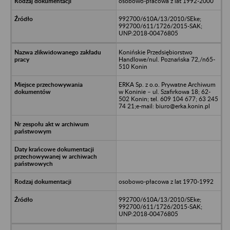
osobowo-płacowa z lat 1992-2000
992700/610A/13/2010/SEke;
992700/611/1726/2015-SAK;
UNP:2018-00476805
Konińskie Przedsiębiorstwo
Handlowe/nul. Poznańska 72,/n65-
510 Konin
ERKA Sp. z o.o. Prywatne Archiwum
w Koninie – ul. Szafirkowa 18; 62-
502 Konin; tel. 609 104 677; 63 245
74 21;e-mail: biuro@erka.konin.pl
osobowo-płacowa z lat 1970-1992
992700/610A/13/2010/SEke;
992700/611/1726/2015-SAK;
UNP:2018-00476805