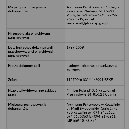
Archiwum Państwowe w Płocku, ul.
Kazimierza Wielkiego 9b 09-400
Płock, tel. 240262-24-91, fax 24-
262-23-36, e-mail:
sekretariat@płock.ap.gov.pl
1989-2009
osobowo-płacowa, organizacyjna,
księgowa.
992700/610A/11/2009/SEKE
"Timber Poland" Spółka zo.o., ul.
Przemysłowa 14; 81-523 Gdynia
Archiwum Państwowe w Koszalinie,
ul. Marii Skłodowskiej-Curie 2; 75-
950 Koszalin; tel. 094-3422622,
094-3170360,fax 094-3170361,
NIP 669-18-78-374