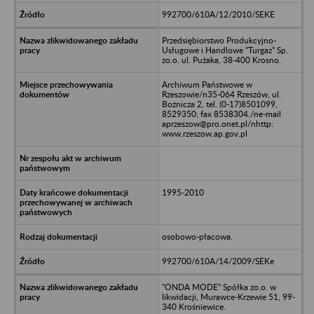
992700/610A/12/2010/SEKE
Przedsiębiorstwo Produkcyjno-
Usługowe i Handlowe "Turgaz" Sp.
zo.o. ul. Pużaka, 38-400 Krosno.
Archiwum Państwowe w
Rzeszowie/n35-064 Rzeszów, ul.
Bożnicza 2, tel. (0-17)8501099,
8529350; fax 8538304./ne-mail
aprzeszow@pro.onet.pl/nhttp:
www.rzeszow.ap.gov.pl
1995-2010
osobowo-płacowa.
992700/610A/14/2009/SEKe
"ONDA MODE" Spółka zo.o. w
likwidacji, Murawce-Krzewie 51, 99-
340 Krośniewice.