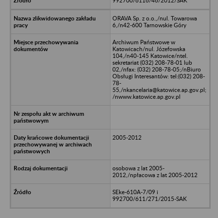
992700/6116/46/2012/SAK
ORAVA Sp. z o.o.,/nul. Towarowa
6,/n42-600 Tarnowskie Góry
Archiwum Państwowe w
Katowicach/nul. Józefowska
104,/n40-145 Katowice/ntel.
sekretariat (032) 208-78-01 lub
02,/nfax: (032) 208-78-05;/nBiuro
Obsługi Interesantów: tel:(032) 208-
78-
55,/nkancelaria@katowice.ap.gov.pl;
/nwww.katowice.ap.gov.pl
2005-2012
osobowa z lat 2005-
2012,/npłacowa z lat 2005-2012
SEke-610A-7/09 i
992700/611/271/2015-SAK