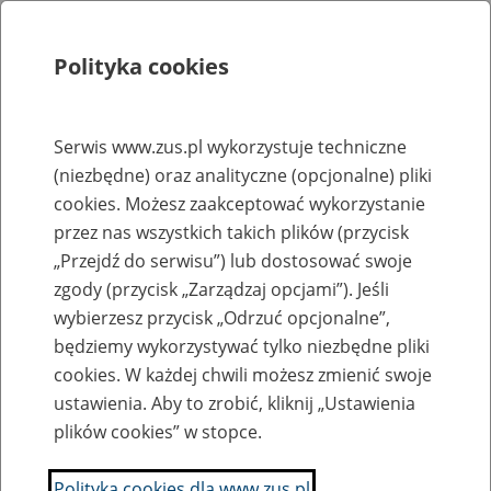
Polityka cookies
Szukaj
Menu
Serwis www.zus.pl wykorzystuje techniczne
(niezbędne) oraz analityczne (opcjonalne) pliki
Rejestry, ewidencje i archiwa
cookies. Możesz zaakceptować wykorzystanie
Baza zlikwidowanych lub
przez nas wszystkich takich plików (przycisk
„Przejdź do serwisu”) lub dostosować swoje
przekształconych zakładów pracy
zgody (przycisk „Zarządzaj opcjami”). Jeśli
wybierzesz przycisk „Odrzuć opcjonalne”,
Nazwa zakładu pracy:
będziemy wykorzystywać tylko niezbędne pliki
cookies. W każdej chwili możesz zmienić swoje
ustawienia. Aby to zrobić, kliknij „Ustawienia
plików cookies” w stopce.
SZUKAJ
Polityka cookies dla www.zus.pl