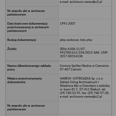
e-mail: archiwum-narew@o2.pl
1991-2007
akta osobowe, listy płac
SEKe 610A-11/07;
992700/611/194/2015-SAK, UNP:
2017-00314138
Gminna Spółka Wodna w Czerwinie,
07-407 Czerwin
NAREW–OSTROŁĘKA Sp. z o.o.
Zakład Usług Archiwalnych i
Składnica Akt w Ostrołęce z siedzibą
w: Ławy 81 C, 07-411 Rzekuń, tel.
(29) 760-52-91, fax: (29) 760-57-34,
e-mail: archiwum-narew@o2.pl