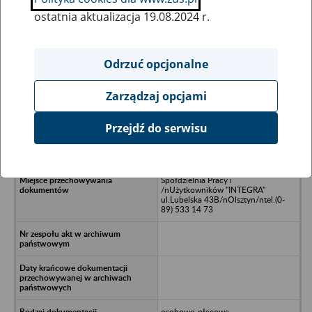
ostatnia aktualizacja 19.08.2024 r.
Wszystkie uwagi można przesyłać poprzez
formularz
Odrzuć opcjonalne
Zarządzaj opcjami
Ukryj wszystkie pozycje bazy
Przejdź do serwisu
P.H.P.U. "MOTODEL" Walery
Wikiera/nStary Gieląd
Spółdzielnia Pracy i
/nUżytkowników "INTEGRA"
ul.Lubelska 43B/nOlsztyn/ntel.(0-
89) 533 14 73
osobowo-płacowa