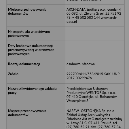
ARCH-DATA Spółka z o.o., Łomianki
05-092, ul. Zielona 2; tel. 22 751 92
73; + 48 502 583 144 www.arch-
data.pl
osobowo-płacowa
992700/611/558/2015-SAK; UNP:
2017-00299476
Przedsiębiorstwo Usługowo-
Produkcyjne WENTOR Sp. z o.o.,
07-410 Ostrołęka, ul. Bohaterów
Westerplatte 8
NAREW–OSTROŁĘKA Sp. z o.o.
Zakład Usług Archiwalnych i
Składnica Akt w Ostrołęce z siedzibą
w: Ławy 81 C, 07-411 Rzekuń, tel.
(29) 760-52-91, fax: (29) 760-57-34,