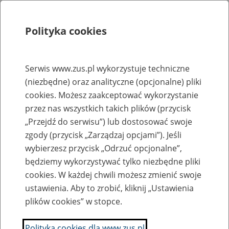
Polityka cookies
Szukaj
Menu
Serwis www.zus.pl wykorzystuje techniczne
(niezbędne) oraz analityczne (opcjonalne) pliki
Rejestry, ewidencje i archiwa
cookies. Możesz zaakceptować wykorzystanie
Baza zlikwidowanych lub
przez nas wszystkich takich plików (przycisk
„Przejdź do serwisu”) lub dostosować swoje
przekształconych zakładów pracy
zgody (przycisk „Zarządzaj opcjami”). Jeśli
wybierzesz przycisk „Odrzuć opcjonalne”,
Nazwa zakładu pracy:
będziemy wykorzystywać tylko niezbędne pliki
cookies. W każdej chwili możesz zmienić swoje
ustawienia. Aby to zrobić, kliknij „Ustawienia
plików cookies” w stopce.
SZUKAJ
Polityka cookies dla www.zus.pl