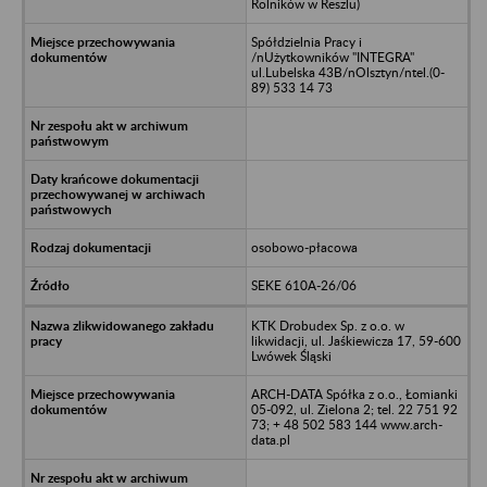
Rolników w Reszlu)
Spółdzielnia Pracy i
/nUżytkowników "INTEGRA"
ul.Lubelska 43B/nOlsztyn/ntel.(0-
89) 533 14 73
osobowo-płacowa
SEKE 610A-26/06
KTK Drobudex Sp. z o.o. w
likwidacji, ul. Jaśkiewicza 17, 59-600
Lwówek Śląski
ARCH-DATA Spółka z o.o., Łomianki
05-092, ul. Zielona 2; tel. 22 751 92
73; + 48 502 583 144 www.arch-
data.pl