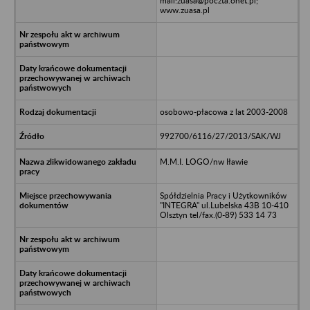
mail:zuasa@poczta.onet.pl;
www.zuasa.pl
osobowo-płacowa z lat 2003-2008
992700/6116/27/2013/SAK/WJ
M.M.I. LOGO/nw Iławie
Spółdzielnia Pracy i Użytkowników
"INTEGRA" ul.Lubelska 43B 10-410
Olsztyn tel/fax.(0-89) 533 14 73