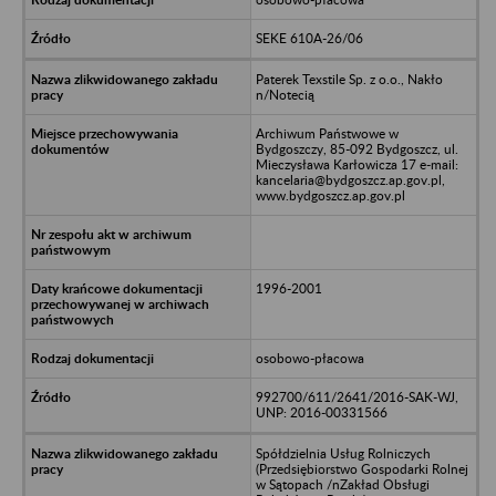
SEKE 610A-26/06
Paterek Texstile Sp. z o.o., Nakło
n/Notecią
Archiwum Państwowe w
Bydgoszczy, 85-092 Bydgoszcz, ul.
Mieczysława Karłowicza 17 e-mail:
kancelaria@bydgoszcz.ap.gov.pl,
www.bydgoszcz.ap.gov.pl
1996-2001
osobowo-płacowa
992700/611/2641/2016-SAK-WJ,
UNP: 2016-00331566
Spółdzielnia Usług Rolniczych
(Przedsiębiorstwo Gospodarki Rolnej
w Sątopach /nZakład Obsługi