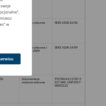
 swoje
opcjonalne”,
 możesz
osobowo-płacowa
SEKE 610A-26/06
ies” w
osobowo-płacowa z
SEKE 610A-14/09
lat 2001-2009
serwisu
06
dokumentacja
992700/611/2787/2
osobowo-płacowa
017-SAK; UNP:2017-
00053122