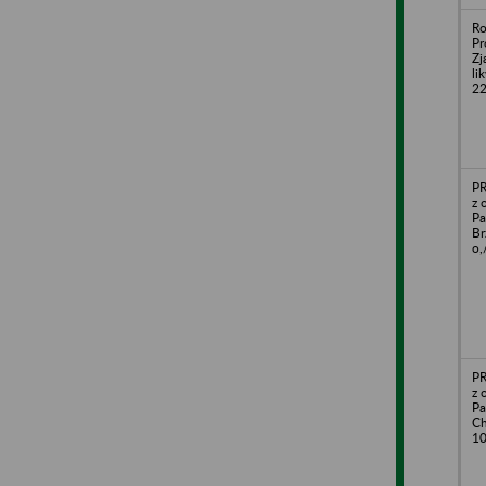
Ro
Pr
Zj
li
22
PR
z 
Pa
Br
o,
PR
z 
Pa
Ch
10