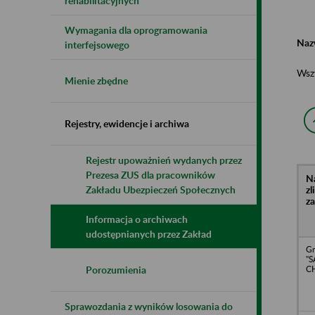
rehabilitacyjnych
Wymagania dla oprogramowania
Naz
interfejsowego
Wsz
Mienie zbędne
Rejestry, ewidencje i archiwa
Rejestr upoważnień wydanych przez
Prezesa ZUS dla pracowników
N
z
Zakładu Ubezpieczeń Społecznych
z
Informacja o archiwach
udostępnianych przez Zakład
Gm
"
CH
Porozumienia
Sprawozdania z wyników losowania do