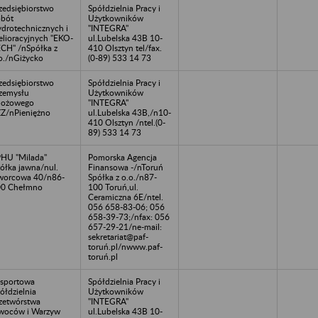
zedsiębiorstwo
Spółdzielnia Pracy i
bót
Użytkowników
drotechnicznych i
"INTEGRA"
lioracyjnych "EKO-
ul.Lubelska 43B 10-
CH" /nSpółka z
410 Olsztyn tel/fax.
o./nGiżycko
(0-89) 533 14 73
zedsiębiorstwo
Spółdzielnia Pracy i
zemysłu
Użytkowników
bożowego
"INTEGRA"
Z/nPieniężno
ul.Lubelska 43B,/n10-
410 Olsztyn /ntel.(0-
89) 533 14 73
HU "Milada"
Pomorska Agencja
ółka jawna/nul.
Finansowa -/nToruń
orcowa 40/n86-
Spółka z o.o./n87-
00 Chełmno
100 Toruń,ul.
Ceramiczna 6E/ntel.
056 658-83-06; 056
658-39-73;/nfax: 056
657-29-21/ne-mail:
sekretariat@paf-
toruń.pl/nwww.paf-
toruń.pl
sportowa
Spółdzielnia Pracy i
ółdzielnia
Użytkowników
zetwórstwa
"INTEGRA"
woców i Warzyw
ul.Lubelska 43B 10-