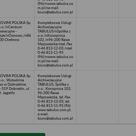
(96)/nwww.tabulus.co
m.pl/ne-mail:
biuro@tabulus.com.pl
OVIMI POLSKA Sp.
Kompleksowe Usługi
o.o./nCentrum
Archiwizacyjne
eracyjne -
TABULUS/nSpółka z
sze/nOsnowo,/n86
o.o./nKonopnica
00 Chełmno
102,/n96-200 Rawa
Mazowiecka/ntel./fax
0-46 813-12-03,/ntel.
0-46 813-11-95
(96)/nwww.tabulus.co
m.pl/ne-mail:
biuro@tabulus.com.pl
OVIMI POLSKA Sp.
Kompleksowe Usługi
o.o., Wytwórnia
Archiwizacyjne
sz w Dobrzelinie,
TABULUS, Spółka z
-319 Dobrzelin, ul.
o.o., Konopnica 102,
. Jagiełły
96-200 Rawa
Mazowiecka, tel./fax
0-46 813-12-03, tel.
0-46 813-11-95 (96)
www.tabulus.com.pl,
e-mail:
biuro@tabulus.com.pl