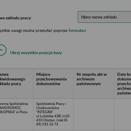
wa zakładu pracy:
ystkie uwagi można przesyłać poprzez
formularz
Ukryj wszystkie pozycje bazy
azwa
Miejsce
Nr zespołu akt w
Daty k
likwidowanego
przechowywania
archiwum
dokume
akładu pracy
dokumentów
państwowym
przech
archiw
państw
inna Spółdzielnia
Spółdzielnia Pracy i
SAMOPOMOC
Użytkowników
ŁOPSKA" w Piszu
"INTEGRA"
ul.Lubelska 43B,/n10-
410 Olsztyn /ntel.(0-
89) 533 14 73