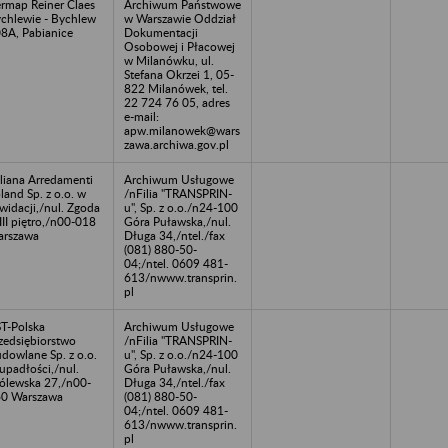
rmap Reiner Claes
Archiwum Państwowe
chlewie - Bychlew
w Warszawie Oddział
8A, Pabianice
Dokumentacji
Osobowej i Płacowej
w Milanówku, ul.
Stefana Okrzei 1, 05-
822 Milanówek, tel.
22 724 76 05, adres
e-mail:
apw.milanowek@wars
zawa.archiwa.gov.pl
aliana Arredamenti
Archiwum Usługowe
land Sp. z o.o. w
/nFilia "TRANSPRIN-
kwidacji,/nul. Zgoda
u", Sp. z o.o./n24-100
III piętro,/n00-018
Góra Puławska,/nul.
rszawa
Długa 34,/ntel./fax
(081) 880-50-
04;/ntel. 0609 481-
613/nwww.transprin.
pl
T-Polska
Archiwum Usługowe
zedsiębiorstwo
/nFilia "TRANSPRIN-
dowlane Sp. z o.o.
u", Sp. z o.o./n24-100
upadłości,/nul.
Góra Puławska,/nul.
ólewska 27,/n00-
Długa 34,/ntel./fax
0 Warszawa
(081) 880-50-
04;/ntel. 0609 481-
613/nwww.transprin.
pl