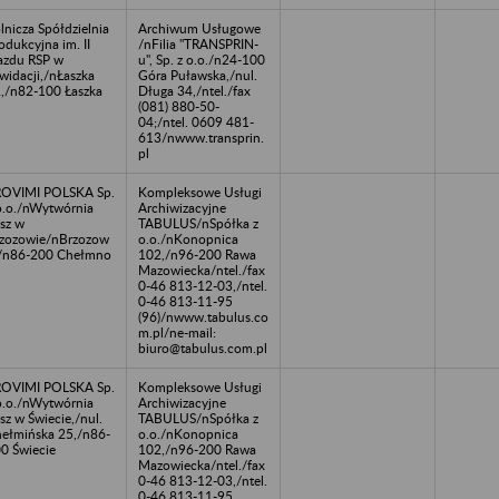
lnicza Spółdzielnia
Archiwum Usługowe
odukcyjna im. II
/nFilia "TRANSPRIN-
azdu RSP w
u", Sp. z o.o./n24-100
kwidacji,/nŁaszka
Góra Puławska,/nul.
,/n82-100 Łaszka
Długa 34,/ntel./fax
(081) 880-50-
04;/ntel. 0609 481-
613/nwww.transprin.
pl
OVIMI POLSKA Sp.
Kompleksowe Usługi
o.o./nWytwórnia
Archiwizacyjne
sz w
TABULUS/nSpółka z
zozowie/nBrzozow
o.o./nKonopnica
/n86-200 Chełmno
102,/n96-200 Rawa
Mazowiecka/ntel./fax
0-46 813-12-03,/ntel.
0-46 813-11-95
(96)/nwww.tabulus.co
m.pl/ne-mail:
biuro@tabulus.com.pl
OVIMI POLSKA Sp.
Kompleksowe Usługi
o.o./nWytwórnia
Archiwizacyjne
sz w Świecie,/nul.
TABULUS/nSpółka z
ełmińska 25,/n86-
o.o./nKonopnica
0 Świecie
102,/n96-200 Rawa
Mazowiecka/ntel./fax
0-46 813-12-03,/ntel.
0-46 813-11-95