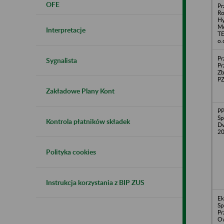
OFE
Pr
Ro
Hy
Me
Interpretacje
TE
o.
Pr
Sygnalista
Pr
Z
PZ
Zakładowe Plany Kont
PP
Sp
Kontrola płatników składek
Dw
2
Polityka cookies
Instrukcja korzystania z BIP ZUS
Ek
Sp
Pr
O