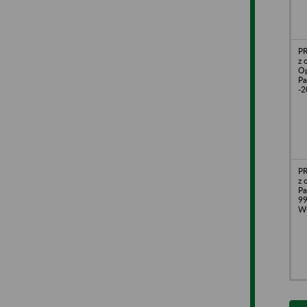
PR
z 
Op
Pa
-2
PR
z 
Pa
99
Wł