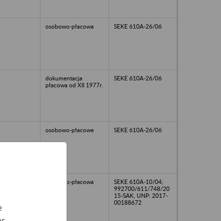
osobowo-płacowa
SEKE 610A-26/06
dokumentacja
SEKE 610A-26/06
płacowa od XII 1977r.
osobowo-płacowe
SEKE 610A-26/06
00
osobowo-płacowa
SEKE 610A-10/04;
992700/611/748/20
15-SAK, UNP: 2017-
00188672
e
as