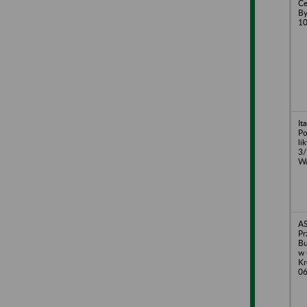
Ce
By
10
It
Po
li
3/
Wa
AS
Pr
Bu
w 
Kr
06