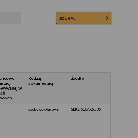
SZUKAJ
rańcowe
Rodzaj
Źródło
ntacji
dokumentacji
owywanej w
ach
owych
osobowo-płacowa
SEKE 610A-26/06