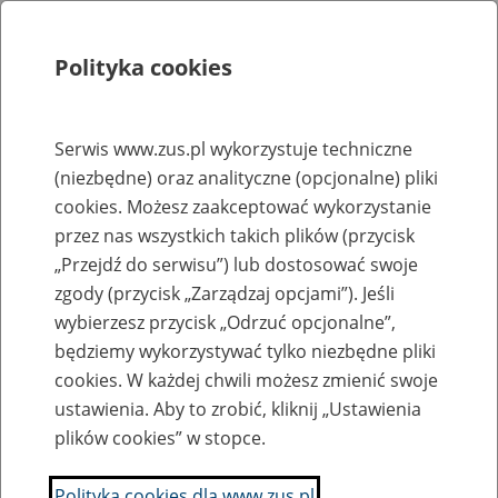
Polityka cookies
Szukaj
Menu
Serwis www.zus.pl wykorzystuje techniczne
(niezbędne) oraz analityczne (opcjonalne) pliki
Rejestry, ewidencje i archiwa
cookies. Możesz zaakceptować wykorzystanie
Baza zlikwidowanych lub
przez nas wszystkich takich plików (przycisk
„Przejdź do serwisu”) lub dostosować swoje
przekształconych zakładów pracy
zgody (przycisk „Zarządzaj opcjami”). Jeśli
wybierzesz przycisk „Odrzuć opcjonalne”,
Nazwa zakładu pracy:
będziemy wykorzystywać tylko niezbędne pliki
cookies. W każdej chwili możesz zmienić swoje
ustawienia. Aby to zrobić, kliknij „Ustawienia
plików cookies” w stopce.
SZUKAJ
Polityka cookies dla www.zus.pl