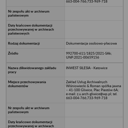
663-004-766;733-969-718
Dokumentacja osobowo-płacowa
992700-611/1825/2021-SAk;
UNP:2021-00659156
INWEST SILESIA - Katowice
Zakład Usług Archiwalnych
Wiśniowiecki & Roman spółka jawna
– 41-100 Gliwice, Plac Piastów 6A;
e-mail: z.u.arch-gliwice@wp.pl; tel.
663-004-766;733-969-718