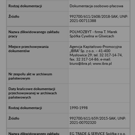
Dokumentacja osobowo-płacowa
992700/611/2608/2018-SAK; UNP:
2021-00711388
POLMOZBYT - firma T. Marek
Spółka Cywilna w Gliwicach
Agencja Kapitałowo-Promocyjna
„IBRA” Sp. z o.o. – 41-400
Mysłowice 29; tel. 32 317-14-74,
fax. 32 317-14-86; e-mail:
biuro@ibra.pl; www.ibra.pl
1990-1998
992700/611/659/2015-SAK; UNP:
2021-00702320
EG TRADE & SERVICE Spółka z o.o.