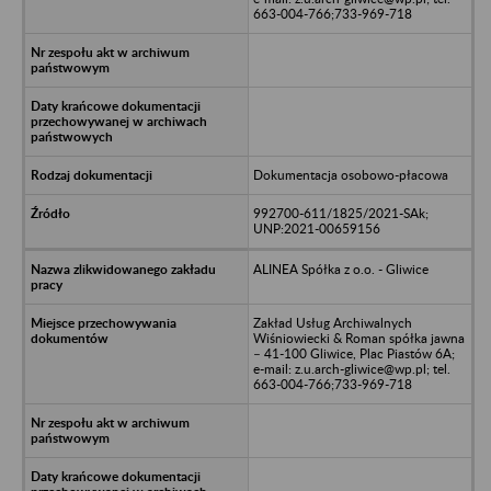
663-004-766;733-969-718
Dokumentacja osobowo-płacowa
992700-611/1825/2021-SAk;
UNP:2021-00659156
ALINEA Spółka z o.o. - Gliwice
Zakład Usług Archiwalnych
Wiśniowiecki & Roman spółka jawna
– 41-100 Gliwice, Plac Piastów 6A;
e-mail: z.u.arch-gliwice@wp.pl; tel.
663-004-766;733-969-718