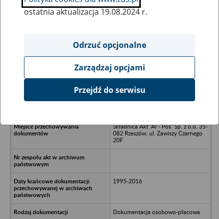
ostatnia aktualizacja 19.08.2024 r.
Wszystkie uwagi można przesyłać poprzez
formularz
Odrzuć opcjonalne
Zarządzaj opcjami
Ukryj wszystkie pozycje bazy
Przejdź do serwisu
DREBUD Sp. z o.o. - Majdan
Królewski Huta Komorowska 128
Składnica Akt "Ar - Pos" Sp. z o.o. 35-
082 Rzeszów, ul. Zawiszy Czarnego
20F
1995-2016
Dokumentacja osobowo-płacowa