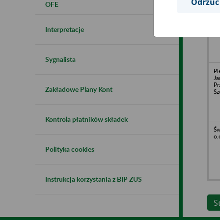
Odrzuć
OFE
S
o.
Interpretacje
Sygnalista
Pi
Ja
Pr
Zakładowe Plany Kont
Sz
Kontrola płatników składek
Św
o.
Polityka cookies
Instrukcja korzystania z BIP ZUS
S