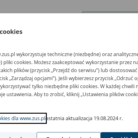
wa zakładu pracy:
 cookies
ystkie uwagi można przesyłać poprzez
formularz
zus.pl wykorzystuje techniczne (niezbędne) oraz analityczn
Ukryj wszystkie pozycje bazy
) pliki cookies. Możesz zaakceptować wykorzystanie przez n
takich plików (przycisk „Przejdź do serwisu”) lub dostosować
cisk „Zarządzaj opcjami”). Jeśli wybierzesz przycisk „Odrzuć 
azwa
Miejsce
Nr zespołu akt w
Daty k
likwidowanego
przechowywania
archiwum
dokume
korzystywać tylko niezbędne pliki cookies. W każdej chwili
akładu pracy
dokumentów
państwowym
przech
archiw
je ustawienia. Aby to zrobić, kliknij „Ustawienia plików cook
państw
rent Spółka z o.o.
Spółdzielnia Pracy i
2018-20
upadłości w
Użytkowników
okies dla www.zus.pl
ostatnia aktualizacja 19.08.2024 r.
sztynie
"INTEGRA" , 10-410
Olsztyn, ul. Lubelska
43 b, Składnica Akt
Niearchiwalnych tel.
89 533-14-73