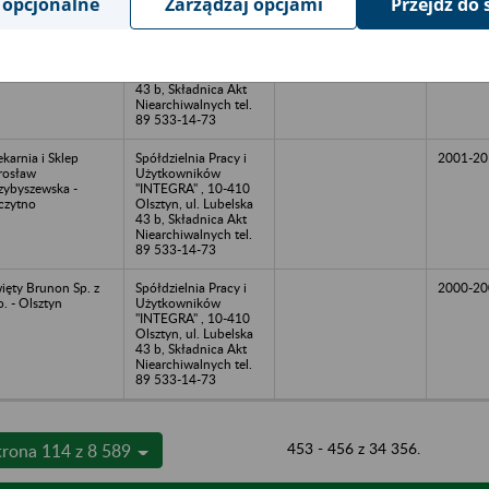
 opcjonalne
Zarządzaj opcjami
Przejdź do 
ALOMON Spółka z
Spółdzielnia Pracy i
2011-20
o. - Granowo Górne
Użytkowników
"INTEGRA" , 10-410
Olsztyn, ul. Lubelska
43 b, Składnica Akt
Niearchiwalnych tel.
89 533-14-73
ekarnia i Sklep
Spółdzielnia Pracy i
2001-20
rosław
Użytkowników
zybyszewska -
"INTEGRA" , 10-410
czytno
Olsztyn, ul. Lubelska
43 b, Składnica Akt
Niearchiwalnych tel.
89 533-14-73
ięty Brunon Sp. z
Spółdzielnia Pracy i
2000-20
o. - Olsztyn
Użytkowników
"INTEGRA" , 10-410
Olsztyn, ul. Lubelska
43 b, Składnica Akt
Niearchiwalnych tel.
89 533-14-73
453 - 456 z 34 356.
trona 114 z 8 589