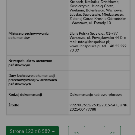
Kielcach, Kraśniku, Działdowie,
Kościerzynie, Jeleniej Górze,
Wieluniu, Bolesławcu, Wschowej,
Lubsku, Szprotawie, MIędzyrzeczu,
Zielonej Górze, Krośnie Odrzańskim
- Warszawa, ul. Estrady 10
Libris Polska Sp. z o.o., 01-797
Warszawa, ul. Powązkowska 44 C; e-
mail: info@librispolska.pl;
www.librispolska.pl; tel. +48 22 299
70 09
Dokumentacja kadrowo-płacowa
992700/611/2631/2015-SAK; UNP:
2021-00479988
Strona 123 z 8 589
<<
>>