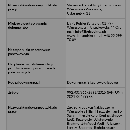
Służewieckie Zakłady Chemiczne w
Warszawie - Warszawa, ul.
Cybernetyki 11
Libris Polska Sp. z o.o., 01-797
Warszawa, ul. Powązkowska 44 C; e-
mail: info@librispolska.pl;
www.librispolska.pl; tel. +48 22 299
70 09
Dokumentacja kadrowo-płacowa
992700/611/2631/2015-SAK; UNP:
2021-00479988
Zakład Produkcji Nakładczej w
Warszawie z Filiami i rozdzielniami w
Starym Mieście koło Konina; Słupcy,
Łodź, Raszkowie, Działoszynie,
Brańsku, Zduńskiej Woli, Puławach,
Łomży, Radomiu, Białobrzegach,