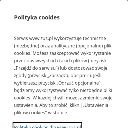
Polityka cookies
Szukaj
Menu
Serwis www.zus.pl wykorzystuje techniczne
(niezbędne) oraz analityczne (opcjonalne) pliki
Rejestry, ewidencje i archiwa
cookies. Możesz zaakceptować wykorzystanie
Baza zlikwidowanych lub
przez nas wszystkich takich plików (przycisk
„Przejdź do serwisu”) lub dostosować swoje
przekształconych zakładów pracy
zgody (przycisk „Zarządzaj opcjami”). Jeśli
wybierzesz przycisk „Odrzuć opcjonalne”,
Nazwa zakładu pracy:
będziemy wykorzystywać tylko niezbędne pliki
cookies. W każdej chwili możesz zmienić swoje
ustawienia. Aby to zrobić, kliknij „Ustawienia
plików cookies” w stopce.
SZUKAJ
Polityka cookies dla www.zus.pl