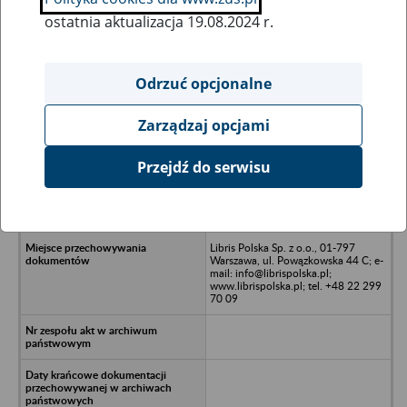
ostatnia aktualizacja 19.08.2024 r.
Wszystkie uwagi można przesyłać poprzez
formularz
Odrzuć opcjonalne
Zarządzaj opcjami
Ukryj wszystkie pozycje bazy
Przejdź do serwisu
Kancelaria Radcy Prawnego Lidia
Szczęsna - Warszawa, ul. Mickiewicza
9 lok. U4
Libris Polska Sp. z o.o., 01-797
Warszawa, ul. Powązkowska 44 C; e-
mail: info@librispolska.pl;
www.librispolska.pl; tel. +48 22 299
70 09