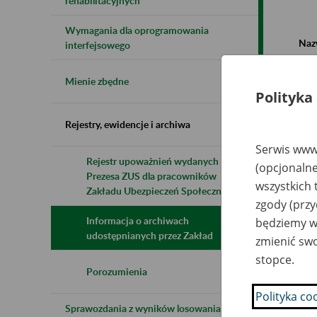
rehabilitacyjnych
Wymagania dla oprogramowania
Naz
interfejsowego
Wsz
Mienie zbędne
Polityka
Rejestry, ewidencje i archiwa
Serwis www.
Rejestr upoważnień wydanych przez
(opcjonalne
Prezesa ZUS dla pracowników
N
wszystkich 
z
Zakładu Ubezpieczeń Społecznych
z
zgody (przy
Informacja o archiwach
będziemy wy
udostępnianych przez Zakład
zmienić swo
Ho
stopce.
Ro
o.
Porozumienia
Wa
Po
Polityka co
Sprawozdania z wyników losowania do