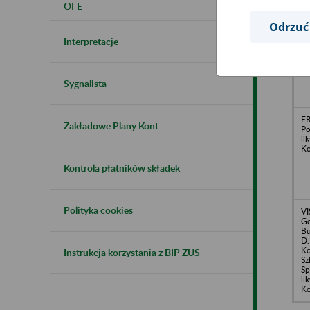
OFE
Odrzuć
TO
Da
Interpretacje
Gi
Sygnalista
E
Zakładowe Plany Kont
Po
li
Ko
Kontrola płatników składek
Polityka cookies
V
Go
Bu
D.
Ko
Instrukcja korzystania z BIP ZUS
Sz
Sp
li
Ko