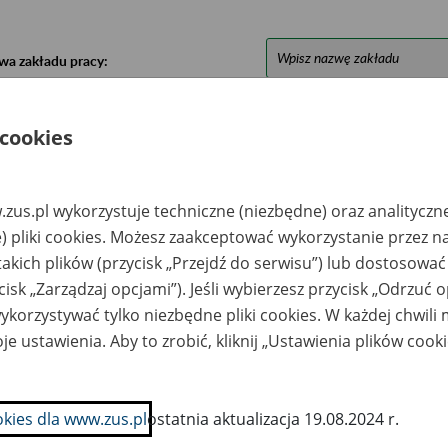
wa zakładu pracy:
ystkie uwagi można przesyłać poprzez
formularz
 cookies
Ukryj wszystkie pozycje bazy
zus.pl wykorzystuje techniczne (niezbędne) oraz analityczn
) pliki cookies. Możesz zaakceptować wykorzystanie przez n
azwa
Miejsce
Nr zespołu akt w
Daty k
takich plików (przycisk „Przejdź do serwisu”) lub dostosować
likwidowanego
przechowywania
archiwum
dokume
akładu pracy
dokumentów
państwowym
przech
cisk „Zarządzaj opcjami”). Jeśli wybierzesz przycisk „Odrzuć 
archiw
korzystywać tylko niezbędne pliki cookies. W każdej chwili
państw
je ustawienia. Aby to zrobić, kliknij „Ustawienia plików cook
kus Pokus
COKOM Sp. z o.o. –
2000-20
zrywka Spółka z
91-342 Łódź, ul.
o. w likwidacji -
Zbąszyńska 13; e-
rszawa, ul.
mail:
wsińska 31
kancelaria@cokom.co
okies dla www.zus.pl
ostatnia aktualizacja 19.08.2024 r.
m.pl lub e-
kancelaria@cokom.co