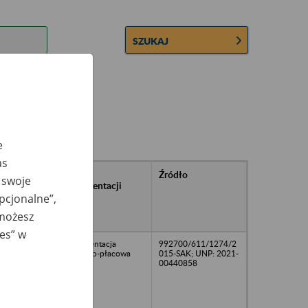
SZUKAJ
e
as
rańcowe
Rodzaj
Źródło
 swoje
ntacji
dokumentacji
owywanej w
opcjonalne”,
ach
 możesz
owych
ies” w
05
Dokumentacja
992700/611/1274/2
osobowo-płacowa
015-SAK; UNP: 2021-
00440858