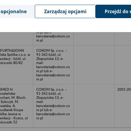
m.pl
 opcjonalne
Zarządzaj opcjami
Przejdź do 
PI Bieńkowski
COKOM Sp. z o.o. –
1998-20
riusz - Łódź, ul.
91-342 Łódź, ul.
ewont 74
Zbąszyńska 13; e-
mail:
kancelaria@cokom.co
m.pl lub e-
kancelaria@cokom.co
m.pl
RFURTH&SOHN
COKOM Sp. z o.o. –
lska Spółka z o.o. w
91-342 Łódź, ul.
kwidacji - Łódź, ul.
Zbąszyńska 13; e-
ściuszki 80/82
mail:
kancelaria@cokom.co
m.pl lub e-
kancelaria@cokom.co
m.pl
ISMED H.
COKOM Sp. z o.o. –
2001-20
rzelańska-
91-342 Łódź, ul.
rchart, M. Bloch,
Zbąszyńska 13; e-
 Sobczyk, M.
mail:
walska, A.
kancelaria@cokom.co
kudlarek-Krupa
m.pl lub e-
ółka Jawna w
kancelaria@cokom.co
kwidacji - Kutno, ul
m.pl
ściuszki 52