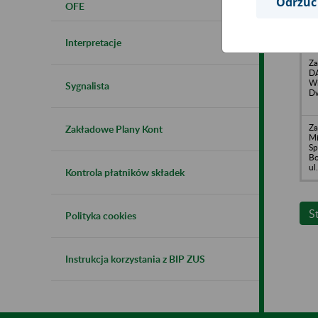
Odrzuć
OFE
Sp
Go
Go
2 
Interpretacje
Za
DA
Wi
Sygnalista
Dw
Za
Zakładowe Plany Kont
M
Sp
Bo
ul
Kontrola płatników składek
S
Polityka cookies
Instrukcja korzystania z BIP ZUS