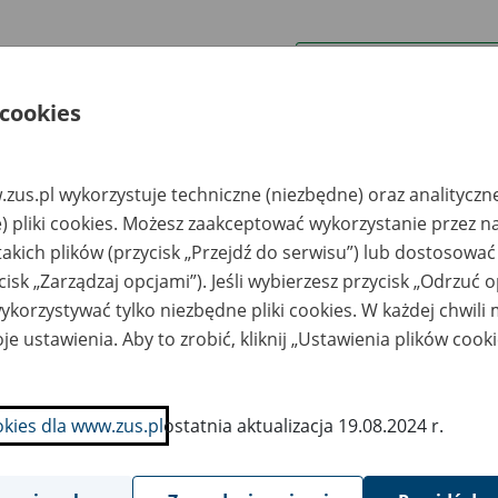
wa zakładu pracy:
 cookies
ystkie uwagi można przesyłać poprzez
formularz
zus.pl wykorzystuje techniczne (niezbędne) oraz analityczn
Ukryj wszystkie pozycje bazy
) pliki cookies. Możesz zaakceptować wykorzystanie przez n
takich plików (przycisk „Przejdź do serwisu”) lub dostosować
cisk „Zarządzaj opcjami”). Jeśli wybierzesz przycisk „Odrzuć 
azwa
Miejsce
Nr zespołu akt w
Daty k
likwidowanego
przechowywania
archiwum
dokume
korzystywać tylko niezbędne pliki cookies. W każdej chwili
akładu pracy
dokumentów
państwowym
przech
archiw
je ustawienia. Aby to zrobić, kliknij „Ustawienia plików cook
państw
rma L&M Spółak
RIM Archiwum II Sp. z
wilna Jolanta i
o.o., 64-100 Leszno,
okies dla www.zus.pl
ostatnia aktualizacja 19.08.2024 r.
fred Matelscy -
ul. Spółdzielcza 2, tel.
em, ul. Racławicka
65 529-93-55, kom.
A
605 638 210
awiecka
RIM Archiwum II Sp. z