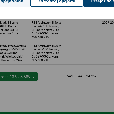
 opcjonalne
Zarządzaj opcjami
Przejdź do 
ółdzielnia Pracy
o.o., 64-100 Leszno,
stynianka -
ul. Spółdzielcza 2, tel.
styń, ul. Fabryczna
65 529-93-55, kom.
a
605 638 210
kłady Mięsne
RIM Archiwum II Sp. z
2009-20
RKI - Borek
o.o., 64-100 Leszno,
elkopolski, ul.
ul. Spółdzielcza 2, tel.
orcowa 24 a
65 529-93-55, kom.
605 638 210
kłady Przetwórstwa
RIM Archiwum II Sp. z
ięsnego DAR-MEAT
o.o., 64-100 Leszno,
ółka Cywilna -
ul. Spółdzielcza 2, tel.
rek Wielkopolski,
65 529-93-55, kom.
. Dworcowa 24 a
605 638 210
541 - 544 z 34 356.
trona 136 z 8 589