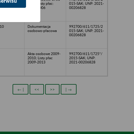
serwisu
2005; Listy płac:
015-SAK; UNP: 2021-
1975-2006
00206828
10
Dokumentacja
992700/611/1725/2
osobowo-płacowa
015-SAK; UNP: 2021-
00206828
Akta osobowe 2009-
992700/611/1725*/
2010; Listy płac
2015-SAK; UNP:
2009-2013
2021-00206828
← |
<<
>>
| →