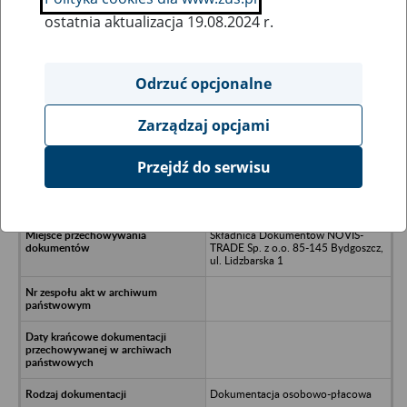
ostatnia aktualizacja 19.08.2024 r.
Wszystkie uwagi można przesyłać poprzez
formularz
Odrzuć opcjonalne
Zarządzaj opcjami
Ukryj wszystkie pozycje bazy
Przejdź do serwisu
P.W. Fokus w Inowrocławiu, Latkowo
35
Składnica Dokumentów NOVIS-
TRADE Sp. z o.o. 85-145 Bydgoszcz,
ul. Lidzbarska 1
Dokumentacja osobowo-płacowa