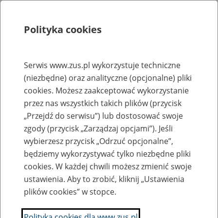
Polityka cookies
Szukaj
Menu
Serwis www.zus.pl wykorzystuje techniczne
(niezbędne) oraz analityczne (opcjonalne) pliki
Rejestry, ewidencje i archiwa
cookies. Możesz zaakceptować wykorzystanie
Baza zlikwidowanych lub
przez nas wszystkich takich plików (przycisk
„Przejdź do serwisu”) lub dostosować swoje
przekształconych zakładów pracy
zgody (przycisk „Zarządzaj opcjami”). Jeśli
wybierzesz przycisk „Odrzuć opcjonalne”,
Nazwa zakładu pracy:
będziemy wykorzystywać tylko niezbędne pliki
cookies. W każdej chwili możesz zmienić swoje
ustawienia. Aby to zrobić, kliknij „Ustawienia
plików cookies” w stopce.
SZUKAJ
Polityka cookies dla www.zus.pl