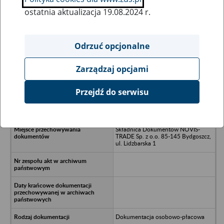
ostatnia aktualizacja 19.08.2024 r.
Wszystkie uwagi można przesyłać poprzez
formularz
Odrzuć opcjonalne
Zarządzaj opcjami
Ukryj wszystkie pozycje bazy
Przejdź do serwisu
SELEKT Sp. z o.o. w Bydgoszczy, ul.
Gdańska 32
Składnica Dokumentów NOVIS-
TRADE Sp. z o.o. 85-145 Bydgoszcz,
ul. Lidzbarska 1
Dokumentacja osobowo-płacowa