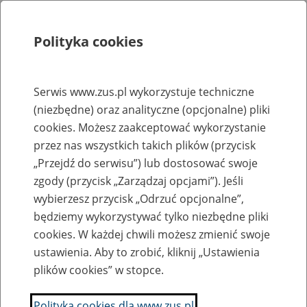
Polityka cookies
Szukaj
Menu
Serwis www.zus.pl wykorzystuje techniczne
(niezbędne) oraz analityczne (opcjonalne) pliki
Rejestry, ewidencje i archiwa
cookies. Możesz zaakceptować wykorzystanie
Baza zlikwidowanych lub
przez nas wszystkich takich plików (przycisk
„Przejdź do serwisu”) lub dostosować swoje
przekształconych zakładów pracy
zgody (przycisk „Zarządzaj opcjami”). Jeśli
wybierzesz przycisk „Odrzuć opcjonalne”,
Nazwa zakładu pracy:
będziemy wykorzystywać tylko niezbędne pliki
cookies. W każdej chwili możesz zmienić swoje
ustawienia. Aby to zrobić, kliknij „Ustawienia
plików cookies” w stopce.
SZUKAJ
Polityka cookies dla www.zus.pl