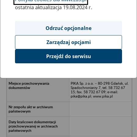
ostatnia aktualizacja 19.08.2024 r.
Wszystkie uwagi można przesyłać poprzez
formularz
Odrzuć opcjonalne
Zarządzaj opcjami
Ukryj wszystkie pozycje bazy
Przejdź do serwisu
Rolnicza Spółdzielnia Produkcyjna
DOBROBYT w likwidacji - Rudno,
Lignowy Szlacheckie 13
PIKA Sp. z o.o. – 80-298 Gdańsk, ul.
Spadochroniarzy 7, tel. 58 732 67
15; fax. 58 732 67 09; e-mail:
pika@pika.pl; www.pika.pl