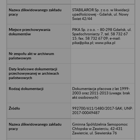
STABILAROR Sp. z o.o. w likwidacji
upadłościowej - Gdańsk, ul. Nowy
Świat 42/44
PIKA Sp. z o.o. – 80-298 Gdańsk, ul.
Spadochroniarzy 7, tel. 58 732 67
15; fax. 58 732 67 09; e-mail:
pika@pika.pl; www.pika.pl
Dokumentacja płacowa z lat 1999-
2003 oraz 2011-2013 (uwaga: brak
akt osobowych)
992700/611/1480/2017-SAK; UNP:
2017-00049487
Gminna Spółdzielnia Samopomoc
Chłopska w Zawierciu, 42-431
Zawiercie, ul. Siewierska 76