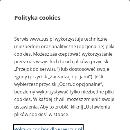
Polityka cookies
Szukaj
Menu
Serwis www.zus.pl wykorzystuje techniczne
(niezbędne) oraz analityczne (opcjonalne) pliki
Rejestry, ewidencje i archiwa
cookies. Możesz zaakceptować wykorzystanie
Baza zlikwidowanych lub
przez nas wszystkich takich plików (przycisk
„Przejdź do serwisu”) lub dostosować swoje
przekształconych zakładów pracy
zgody (przycisk „Zarządzaj opcjami”). Jeśli
wybierzesz przycisk „Odrzuć opcjonalne”,
Nazwa zakładu pracy:
będziemy wykorzystywać tylko niezbędne pliki
cookies. W każdej chwili możesz zmienić swoje
ustawienia. Aby to zrobić, kliknij „Ustawienia
plików cookies” w stopce.
SZUKAJ
Polityka cookies dla www.zus.pl