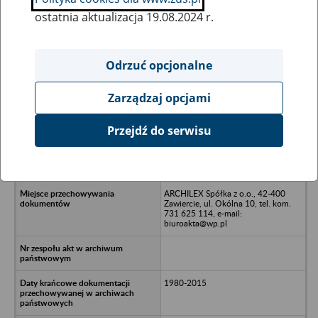
ostatnia aktualizacja 19.08.2024 r.
Wszystkie uwagi można przesyłać poprzez
formularz
Odrzuć opcjonalne
Zarządzaj opcjami
Ukryj wszystkie pozycje bazy
Przejdź do serwisu
Spółdzielnia Inwalidów ROZWÓJ,
42-100 Kłobuck, ul. Wojska
Polskiego 6
ARCHILEX Spółka z o.o., 42-400
Zawiercie, ul. Okólna 10, tel. kom.
731 625 114, e-mail:
biuroakta@wp.pl
1980-2015