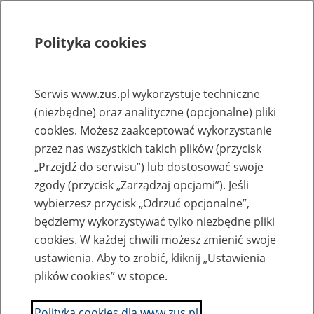
Polityka cookies
Szukaj
Menu
Serwis www.zus.pl wykorzystuje techniczne
(niezbędne) oraz analityczne (opcjonalne) pliki
Rejestry, ewidencje i archiwa
cookies. Możesz zaakceptować wykorzystanie
Baza zlikwidowanych lub
przez nas wszystkich takich plików (przycisk
„Przejdź do serwisu”) lub dostosować swoje
przekształconych zakładów pracy
zgody (przycisk „Zarządzaj opcjami”). Jeśli
wybierzesz przycisk „Odrzuć opcjonalne”,
Nazwa zakładu pracy:
będziemy wykorzystywać tylko niezbędne pliki
cookies. W każdej chwili możesz zmienić swoje
ustawienia. Aby to zrobić, kliknij „Ustawienia
plików cookies” w stopce.
SZUKAJ
Polityka cookies dla www.zus.pl