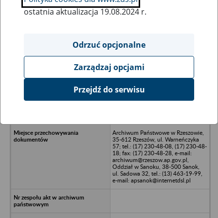
ostatnia aktualizacja 19.08.2024 r.
Wszystkie uwagi można przesyłać poprzez
formularz
Odrzuć opcjonalne
Zarządzaj opcjami
Ukryj wszystkie pozycje bazy
Przejdź do serwisu
Zuzanna Nowakiewicz Spółka
Partnerska Lekarzy, 35-119 Rzeszów,
ul. Zbyszewskiego 15/22
Archiwum Państwowe w Rzeszowie,
35-612 Rzeszów, ul. Warneńczyka
57; tel.: (17) 230-48-08, (17) 230-48-
18; fax: (17) 230-48-28, e-mail:
archiwum@rzeszow.ap.gov.pl,
Oddział w Sanoku, 38-500 Sanok,
ul. Sadowa 32, tel.: (13) 463-19-99,
e-mail: apsanok@internetdsl.pl