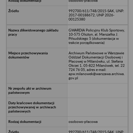
osobowo-płacowa
992700/611/748/2015-SAK, UNP:
2017-00188672; UNP 2026-
00125380
GWARDIA Policyjny Klub Sportowy,
10-575 Olsztyn, al. Marszałka J.
Piłsudskiego 5 (dokumentacja w
trakcie porządkowania)
Archiwum Państwowe w Warszawie
Oddział Dokumentacji Osobowej i
Płacowej w Milanówku, ul. Stefana
Okrzei 1, 05-822 Milanówek, tel. 22
724 76 05, adres e-mail:
apw.milanowek@warszawa.archiwa.
gov.pl
osobowo-płacowa
992700/611/748/2015-SAK, UNP: