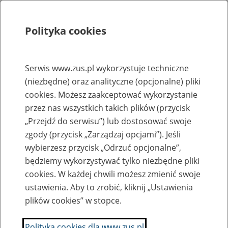
Polityka cookies
Szukaj
Menu
Serwis www.zus.pl wykorzystuje techniczne
(niezbędne) oraz analityczne (opcjonalne) pliki
Rejestry, ewidencje i archiwa
cookies. Możesz zaakceptować wykorzystanie
Baza zlikwidowanych lub
przez nas wszystkich takich plików (przycisk
„Przejdź do serwisu”) lub dostosować swoje
przekształconych zakładów pracy
zgody (przycisk „Zarządzaj opcjami”). Jeśli
wybierzesz przycisk „Odrzuć opcjonalne”,
Nazwa zakładu pracy:
będziemy wykorzystywać tylko niezbędne pliki
cookies. W każdej chwili możesz zmienić swoje
ustawienia. Aby to zrobić, kliknij „Ustawienia
plików cookies” w stopce.
SZUKAJ
Polityka cookies dla www.zus.pl