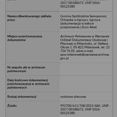
2017-00188672; UNP 2026-
00125380
Gminna Spółdzielnia Samopomoc
Chłopska w Łęczycy, Łęczyca
(dokumentacja w trakcie
przejmowania z Euro Akta)
Archiwum Państwowe w Warszawie
Oddział Dokumentacji Osobowej i
Płacowej w Milanówku, ul. Stefana
Okrzei 1, 05-822 Milanówek, tel. 22
724 76 05, adres e-mail:
apw.milanowek@warszawa.archiwa.
gov.pl
osobowo-płacowa
992700/611/748/2015-SAK, UNP:
2017-00188672; UNP 2026-
00125380