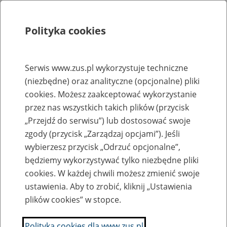
Polityka cookies
Szukaj
Menu
Serwis www.zus.pl wykorzystuje techniczne
(niezbędne) oraz analityczne (opcjonalne) pliki
Rejestry, ewidencje i archiwa
cookies. Możesz zaakceptować wykorzystanie
Baza zlikwidowanych lub
przez nas wszystkich takich plików (przycisk
„Przejdź do serwisu”) lub dostosować swoje
przekształconych zakładów pracy
zgody (przycisk „Zarządzaj opcjami”). Jeśli
wybierzesz przycisk „Odrzuć opcjonalne”,
Nazwa zakładu pracy:
będziemy wykorzystywać tylko niezbędne pliki
cookies. W każdej chwili możesz zmienić swoje
ustawienia. Aby to zrobić, kliknij „Ustawienia
plików cookies” w stopce.
SZUKAJ
Polityka cookies dla www.zus.pl