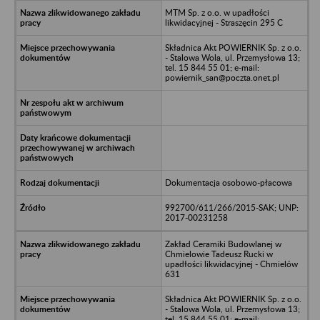
MTM Sp. z o.o. w upadłości
likwidacyjnej - Straszęcin 295 C
Składnica Akt POWIERNIK Sp. z o.o.
- Stalowa Wola, ul. Przemysłowa 13;
tel. 15 844 55 01; e-mail:
powiernik_san@poczta.onet.pl
Dokumentacja osobowo-płacowa
992700/611/266/2015-SAK; UNP:
2017-00231258
Zakład Ceramiki Budowlanej w
Chmielowie Tadeusz Rucki w
upadłości likwidacyjnej - Chmielów
631
Składnica Akt POWIERNIK Sp. z o.o.
- Stalowa Wola, ul. Przemysłowa 13;
tel. 15 844 55 01; e-mail: