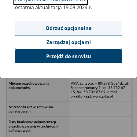
ostatnia aktualizacja 19.08.2024 r.
Wszystkie uwagi można przesyłać poprzez
formularz
Odrzuć opcjonalne
Zarządzaj opcjami
Ukryj wszystkie pozycje bazy
Przejdź do serwisu
PORTAL 2000 Sp. z o.o. w upadłości
likwidacyjnej - Gdańsk, ul. Żwirki i
Wigury 2
PIKA Sp. z o.o. – 80-298 Gdańsk, ul.
Spadochroniarzy 7, tel. 58 732 67
15; fax. 58 732 67 09; e-mail:
pika@pika.pl; www.pika.pl