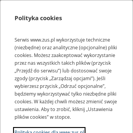
Polityka cookies
Szukaj
Menu
Serwis www.zus.pl wykorzystuje techniczne
(niezbędne) oraz analityczne (opcjonalne) pliki
Rejestry, ewidencje i archiwa
cookies. Możesz zaakceptować wykorzystanie
Baza zlikwidowanych lub
przez nas wszystkich takich plików (przycisk
„Przejdź do serwisu”) lub dostosować swoje
przekształconych zakładów pracy
zgody (przycisk „Zarządzaj opcjami”). Jeśli
wybierzesz przycisk „Odrzuć opcjonalne”,
Nazwa zakładu pracy:
będziemy wykorzystywać tylko niezbędne pliki
cookies. W każdej chwili możesz zmienić swoje
ustawienia. Aby to zrobić, kliknij „Ustawienia
plików cookies” w stopce.
SZUKAJ
Polityka cookies dla www.zus.pl