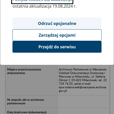
ostatnia aktualizacja 19.08.2024 r.
Wszystkie uwagi można przesyłać poprzez
formularz
Odrzuć opcjonalne
Zarządzaj opcjami
Ukryj wszystkie pozycje bazy
Przejdź do serwisu
Biuro Projektów Budownictwa
Elektrowni i Przemysłu ELPRO w
Warszawie
Archiwum Państwowe w Warszawie
Oddział Dokumentacji Osobowej i
Płacowej w Milanówku, ul. Stefana
Okrzei 1, 05-822 Milanówek, tel. 22
724 76 05, adres e-mail:
apw.milanowek@warszawa.archiwa.
gov.pl