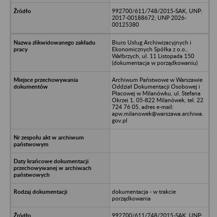
992700/611/748/2015-SAK, UNP:
2017-00188672; UNP 2026-
00125380
Biuro Usług Archiwizacyjnych i
Ekonomicznych Spółka z o.o.,
Wałbrzych, ul. 11 Listopada 150
(dokumentacja w porządkowaniu)
Archiwum Państwowe w Warszawie
Oddział Dokumentacji Osobowej i
Płacowej w Milanówku, ul. Stefana
Okrzei 1, 05-822 Milanówek, tel. 22
724 76 05, adres e-mail:
apw.milanowek@warszawa.archiwa.
gov.pl
dokumentacja - w trakcie
porządkowania
992700/611/748/2015-SAK, UNP: