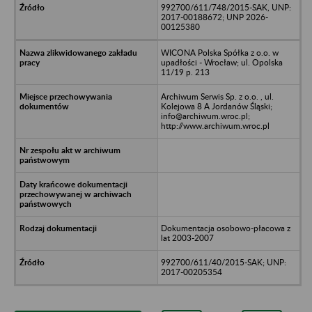
992700/611/748/2015-SAK, UNP:
2017-00188672; UNP 2026-
00125380
WICONA Polska Spółka z o.o. w
upadłości - Wrocław; ul. Opolska
11/19 p. 213
Archiwum Serwis Sp. z o.o. , ul.
Kolejowa 8 A Jordanów Śląski;
info@archiwum.wroc.pl;
http://www.archiwum.wroc.pl
Dokumentacja osobowo-płacowa z
lat 2003-2007
992700/611/40/2015-SAK; UNP:
2017-00205354