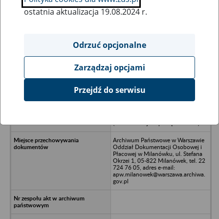
ostatnia aktualizacja 19.08.2024 r.
Wszystkie uwagi można przesyłać poprzez
formularz
Odrzuć opcjonalne
Zarządzaj opcjami
Ukryj wszystkie pozycje bazy
Przejdź do serwisu
ARNIE A.R. Niewiadomscy Spółka
jawna w likwidacji, 04-544
Warszawa, ul. Przyjaźni 42
(dokumentacja w porządkowaniu)
Archiwum Państwowe w Warszawie
Oddział Dokumentacji Osobowej i
Płacowej w Milanówku, ul. Stefana
Okrzei 1, 05-822 Milanówek, tel. 22
724 76 05, adres e-mail:
apw.milanowek@warszawa.archiwa.
gov.pl