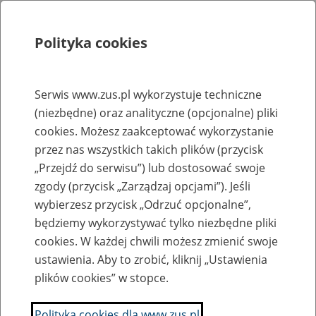
Polityka cookies
Szukaj
Menu
Serwis www.zus.pl wykorzystuje techniczne
(niezbędne) oraz analityczne (opcjonalne) pliki
Rejestry, ewidencje i archiwa
cookies. Możesz zaakceptować wykorzystanie
Baza zlikwidowanych lub
przez nas wszystkich takich plików (przycisk
„Przejdź do serwisu”) lub dostosować swoje
przekształconych zakładów pracy
zgody (przycisk „Zarządzaj opcjami”). Jeśli
wybierzesz przycisk „Odrzuć opcjonalne”,
Nazwa zakładu pracy:
będziemy wykorzystywać tylko niezbędne pliki
cookies. W każdej chwili możesz zmienić swoje
ustawienia. Aby to zrobić, kliknij „Ustawienia
plików cookies” w stopce.
SZUKAJ
Polityka cookies dla www.zus.pl