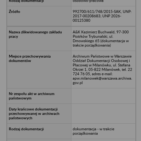
osobowo-płacowa
992700/611/748/2015-SAK, UNP:
2017-00208683; UNP 2026-
00125380
A&K Kazimierz Buchwald, 97-300
Piotrków Trybunalski, ul.
Dmowskiego 65 (dokumentacja w
trakcie porządkowania)
Archiwum Państwowe w Warszawie
Oddział Dokumentacji Osobowej i
Płacowej w Milanówku, ul. Stefana
Okrzei 1, 05-822 Milanówek, tel. 22
724 76 05, adres e-mail:
apw.milanowek@warszawa.archiwa.
gov.pl
dokumentacja - w trakcie
porządkowania