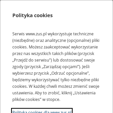
Polityka cookies
Szukaj
Menu
Serwis www.zus.pl wykorzystuje techniczne
(niezbędne) oraz analityczne (opcjonalne) pliki
Rejestry, ewidencje i archiwa
cookies. Możesz zaakceptować wykorzystanie
Baza zlikwidowanych lub
przez nas wszystkich takich plików (przycisk
„Przejdź do serwisu”) lub dostosować swoje
przekształconych zakładów pracy
zgody (przycisk „Zarządzaj opcjami”). Jeśli
wybierzesz przycisk „Odrzuć opcjonalne”,
Nazwa zakładu pracy:
będziemy wykorzystywać tylko niezbędne pliki
cookies. W każdej chwili możesz zmienić swoje
ustawienia. Aby to zrobić, kliknij „Ustawienia
plików cookies” w stopce.
SZUKAJ
Polityka cookies dla www.zus.pl