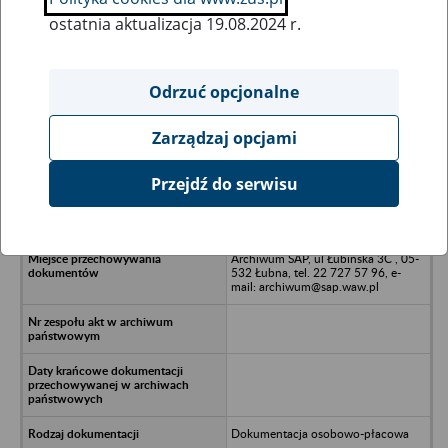
ostatnia aktualizacja 19.08.2024 r.
Wszystkie uwagi można przesyłać poprzez
formularz
Odrzuć opcjonalne
Zarządzaj opcjami
Ukryj wszystkie pozycje bazy
Przejdź do serwisu
HTG Sp. z o.o. w likwidacji -
Warszawa, ul. Pryzmaty 4
Archiwum SAP, ul Łubińska 3C , 05-
532 Łubna, tel. 22 727 57 96, e-
mail: archiwum@sap.waw.pl
Dokumentacja osobowo-płacowa