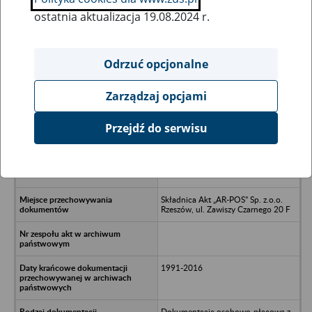
ostatnia aktualizacja 19.08.2024 r.
Wszystkie uwagi można przesyłać poprzez
formularz
Odrzuć opcjonalne
Zarządzaj opcjami
Ukryj wszystkie pozycje bazy
Przejdź do serwisu
Piekarnia ZORZA s.c.M. Sobota, E.
Hałasik, S. Tarnowski, F. Birecki, B.
Pytlak - Brzozów, ul. Kazimierzowska
4
Składnica Akt „AR-POS” Sp. z.o.o.
Rzeszów, ul. Zawiszy Czarnego 20 F
1991-2016
Dokumentacja osobowo-płacowa z