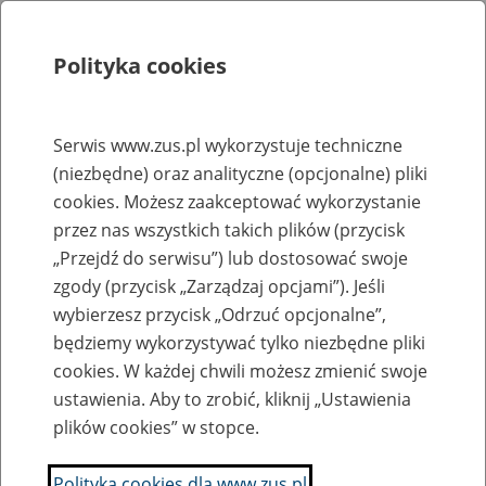
Polityka cookies
Szukaj
Menu
Serwis www.zus.pl wykorzystuje techniczne
(niezbędne) oraz analityczne (opcjonalne) pliki
Rejestry, ewidencje i archiwa
cookies. Możesz zaakceptować wykorzystanie
Baza zlikwidowanych lub
przez nas wszystkich takich plików (przycisk
„Przejdź do serwisu”) lub dostosować swoje
przekształconych zakładów pracy
zgody (przycisk „Zarządzaj opcjami”). Jeśli
wybierzesz przycisk „Odrzuć opcjonalne”,
Nazwa zakładu pracy:
będziemy wykorzystywać tylko niezbędne pliki
cookies. W każdej chwili możesz zmienić swoje
ustawienia. Aby to zrobić, kliknij „Ustawienia
plików cookies” w stopce.
SZUKAJ
Polityka cookies dla www.zus.pl