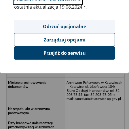
ostatnia aktualizacja 19.08.2024 r.
Wszystkie uwagi można przesyłać poprzez
formularz
Odrzuć opcjonalne
Zarządzaj opcjami
Ukryj wszystkie pozycje bazy
Przejdź do serwisu
VO-KA Edward Niemirowski i
Wspólnicy Spółka Jawna w
upadłości likwidacyjnej -
Mazańcowice 602
Archiwum Państwowe w Katowicach
– Katowice; ul. Józefowska 104;
Biuro Obsługi Interesantów: tel. 32
208 78 55; fax: 32 208-78-05; e-
mail: kancelaria@katowice.ap.gov.pl