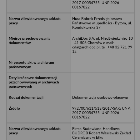
2017-00054755, UNP 2026-
00167822
Huta Bobrek Przedsiębiorstwo
Państwowe w upadłości - Bytom, ul.
Konduktorska 37
ArchiDoc S.A. ul. Niedźwiedziniec 10
- 41-506 Chorzów e-mail:
cda@archidoc.pl; tel. +48 32 721 99
12
Dokumentacja osobowo-płacowa
992700/611/513/2017-SAK; UNP:
2017-00054755, UNP 2026-
00167822
Firma Budowlano-Handlowa
BUDROB Robert Wasilewski Zakład
Ceramiczny w Ełku