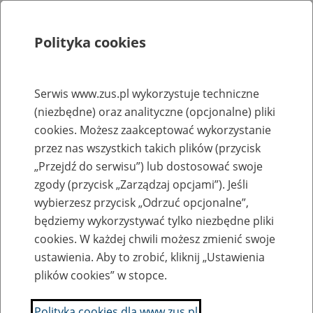
Polityka cookies
Szukaj
Menu
Serwis www.zus.pl wykorzystuje techniczne
(niezbędne) oraz analityczne (opcjonalne) pliki
Rejestry, ewidencje i archiwa
cookies. Możesz zaakceptować wykorzystanie
Baza zlikwidowanych lub
przez nas wszystkich takich plików (przycisk
„Przejdź do serwisu”) lub dostosować swoje
przekształconych zakładów pracy
zgody (przycisk „Zarządzaj opcjami”). Jeśli
wybierzesz przycisk „Odrzuć opcjonalne”,
Nazwa zakładu pracy:
będziemy wykorzystywać tylko niezbędne pliki
cookies. W każdej chwili możesz zmienić swoje
ustawienia. Aby to zrobić, kliknij „Ustawienia
plików cookies” w stopce.
SZUKAJ
Polityka cookies dla www.zus.pl