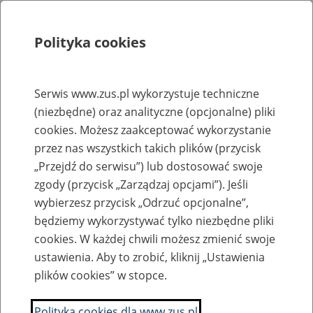
Polityka cookies
Szukaj
Menu
Serwis www.zus.pl wykorzystuje techniczne
(niezbędne) oraz analityczne (opcjonalne) pliki
Rejestry, ewidencje i archiwa
cookies. Możesz zaakceptować wykorzystanie
Baza zlikwidowanych lub
przez nas wszystkich takich plików (przycisk
„Przejdź do serwisu”) lub dostosować swoje
przekształconych zakładów pracy
zgody (przycisk „Zarządzaj opcjami”). Jeśli
wybierzesz przycisk „Odrzuć opcjonalne”,
Nazwa zakładu pracy:
będziemy wykorzystywać tylko niezbędne pliki
cookies. W każdej chwili możesz zmienić swoje
ustawienia. Aby to zrobić, kliknij „Ustawienia
plików cookies” w stopce.
SZUKAJ
Polityka cookies dla www.zus.pl