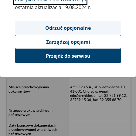
ostatnia aktualizacja 19.08.2024 r.
Wszystkie uwagi można przesyłać poprzez
formularz
Odrzuć opcjonalne
Zarządzaj opcjami
Ukryj wszystkie pozycje bazy
Przejdź do serwisu
Aerator Wojewódzkie
Przedsiębiorstwo Produkcji
Pomocniczej - Katowice. ul.
Kolejowa 64
ArchiDos S.A , ul. Niedźwiedzia 10,
41-501 Chorzów; e-mail:
cda@archidos.pl; tel. 32 721 99 12,
32739 15 36, fax. 32 355 68 70