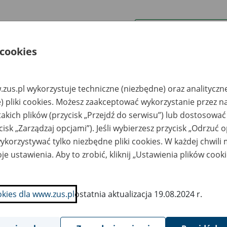
wa zakładu pracy:
 cookies
ystkie uwagi można przesyłać poprzez
formularz
zus.pl wykorzystuje techniczne (niezbędne) oraz analityczn
Ukryj wszystkie pozycje bazy
) pliki cookies. Możesz zaakceptować wykorzystanie przez n
takich plików (przycisk „Przejdź do serwisu”) lub dostosować
cisk „Zarządzaj opcjami”). Jeśli wybierzesz przycisk „Odrzuć 
azwa
Miejsce
Nr zespołu akt w
Daty k
likwidowanego
przechowywania
archiwum
dokume
korzystywać tylko niezbędne pliki cookies. W każdej chwili
akładu pracy
dokumentów
państwowym
przech
archiw
je ustawienia. Aby to zrobić, kliknij „Ustawienia plików cook
państw
Ś Nieruchomości
ArchiDoc S.A. ul.
. z o.o. w likwidacji
Niedźwiedziniec 10 -
okies dla www.zus.pl
ostatnia aktualizacja 19.08.2024 r.
Warszawa, ul.
41-506 Chorzów e-
lazna 32
mail:
cda@archidoc.pl; tel.
+48 32 721 99 12