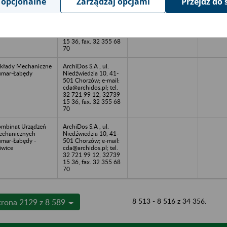
 opcjonalne
Zarządzaj opcjami
Przejdź do 
lewnia Staliwa
ArchiDos S.A , ul.
będy Sp. z o.o. -
Niedźwiedzia 10, 41-
iwice, ul.
501 Chorzów; e-mail:
chaników 9
cda@archidos.pl; tel.
32 721 99 12, 32739
15 36, fax. 32 355 68
70
kłady Mechaniczne
ArchiDos S.A , ul.
mar-Łabędy
Niedźwiedzia 10, 41-
501 Chorzów; e-mail:
cda@archidos.pl; tel.
32 721 99 12, 32739
15 36, fax. 32 355 68
70
mbinat Urządzeń
ArchiDos S.A , ul.
chanicznych
Niedźwiedzia 10, 41-
mar-Łabędy -
501 Chorzów; e-mail:
iwice
cda@archidos.pl; tel.
32 721 99 12, 32739
15 36, fax. 32 355 68
70
8 513 - 8 516 z 34 356.
trona 2129 z 8 589