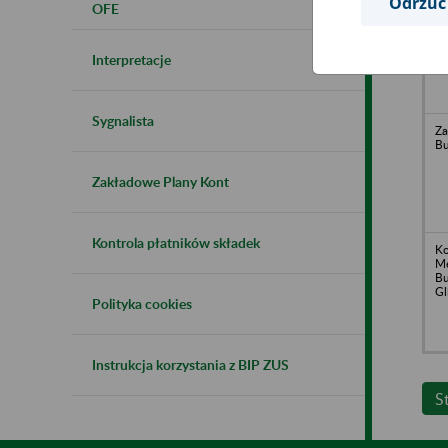
Odrzuć
OFE
Od
Ła
Gl
Me
Interpretacje
Sygnalista
Za
Bu
Zakładowe Plany Kont
Kontrola płatników składek
Ko
Me
Bu
Gl
Polityka cookies
Instrukcja korzystania z BIP ZUS
S